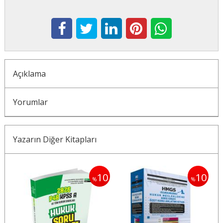
Açıklama
Yorumlar
Yazarın Diğer Kitapları
10
10
10
%
%