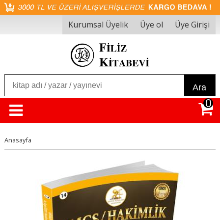
Kurumsal Üyelik
Üye ol
Üye Girişi
Ara
0
Anasayfa