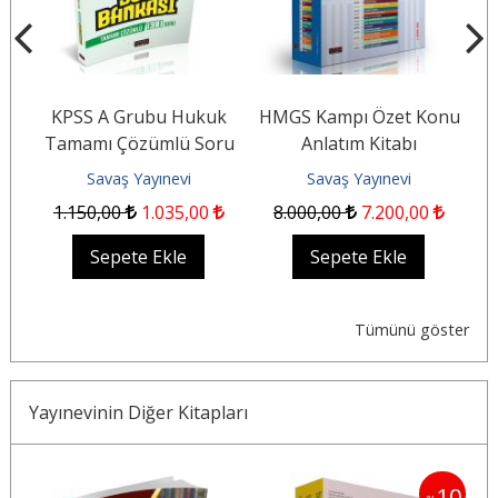
KPSS A Grubu Hukuk
HMGS Kampı Özet Konu
Tamamı Çözümlü Soru
Anlatım Kitabı
Bankası
Savaş Yayınevi
Savaş Yayınevi
1.150
,00
1.035
,00
8.000
,00
7.200
,00
Sepete Ekle
Sepete Ekle
Tümünü göster
Yayınevinin Diğer Kitapları
5
10