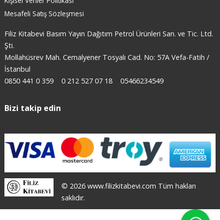
Kişisel Veriler Politikası
Mesafeli Satış Sözleşmesi
Filiz Kitabevi Basım Yayın Dağıtım Petrol Ürünleri San. ve Tic. Ltd.
Şti.
Mollahüsrev Mah. Cemalyener Tosyalı Cad. No: 57A Vefa-Fatih /
İstanbul
0850 441 0 359
0 212 527 07 18
05466234549
Bizi takip edin
© 2026 www.filizkitabevi.com Tüm hakları
saklıdır.