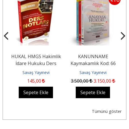
%
%
HUKAL HMGS Hakimlik
KANUNNAME
İdare Hukuku Ders
Kaymakamlık Kod: 66
G
ı
Notları
Savaş Yayınevi
Savaş Yayınevi
145
,00
3.500
,00
3.150
,00
Sepete Ekle
Sepete Ekle
Tümünü göster