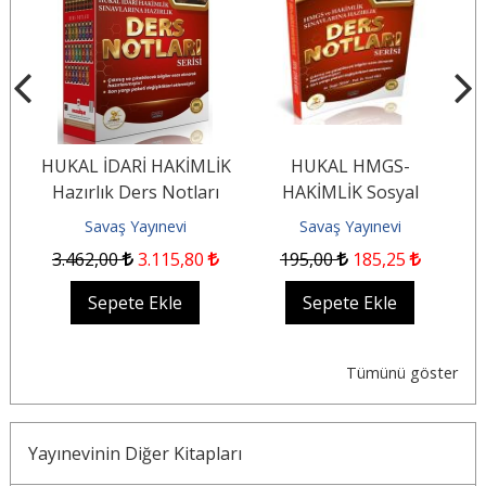
HUKAL İDARİ HAKİMLİK
HUKAL HMGS-
ı
Hazırlık Ders Notları
HAKİMLİK Sosyal
Seti 2026
Güvenlik Hukuku Ders
Savaş Yayınevi
Savaş Yayınevi
Notları
3.462
,00
3.115
,80
195
,00
185
,25
Sepete Ekle
Sepete Ekle
Tümünü göster
Yayınevinin Diğer Kitapları