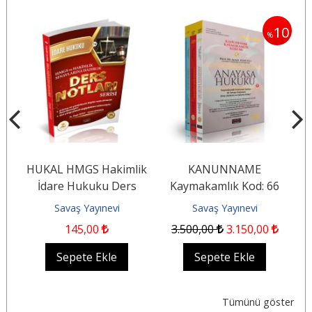
5
10
%
%
HUKAL HMGS Hakimlik
KANUNNAME
İdare Hukuku Ders
Kaymakamlık Kod: 66
G
ı
Notları
Savaş Yayınevi
Savaş Yayınevi
145
,00
3.500
,00
3.150
,00
Sepete Ekle
Sepete Ekle
Tümünü göster