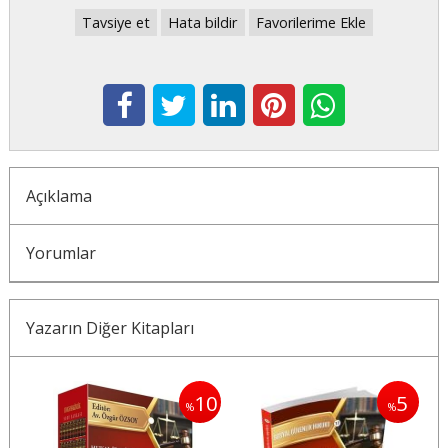
Tavsiye et
Hata bildir
Favorilerime Ekle
Açıklama
Yorumlar
Yazarın Diğer Kitapları
10
10
5
%
%