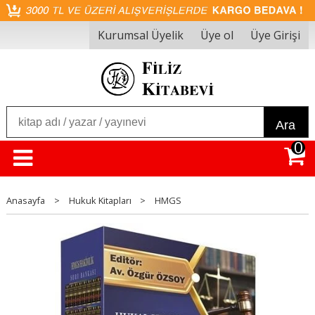
Kurumsal Üyelik
Üye ol
Üye Girişi
Ara
0
Anasayfa
>
Hukuk Kitapları
>
HMGS