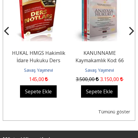
HUKAL HMGS Hakimlik
KANUNNAME
İdare Hukuku Ders
Kaymakamlık Kod: 66
G
ı
Notları
Savaş Yayınevi
Savaş Yayınevi
145
,00
3.500
,00
3.150
,00
Sepete Ekle
Sepete Ekle
Tümünü göster