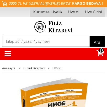
Kurumsal Üyelik
Üye ol
Üye Girişi
Ara
0
Anasayfa
>
Hukuk Kitapları
>
HMGS