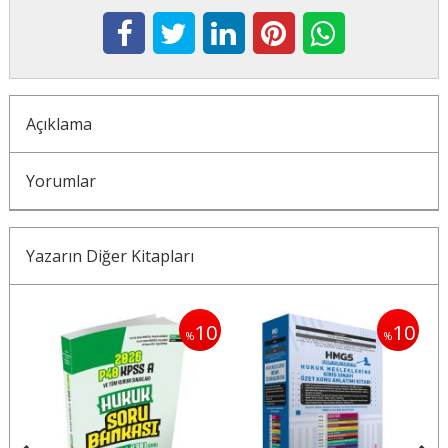
Açıklama
Yorumlar
Yazarın Diğer Kitapları
10
10
10
%
%