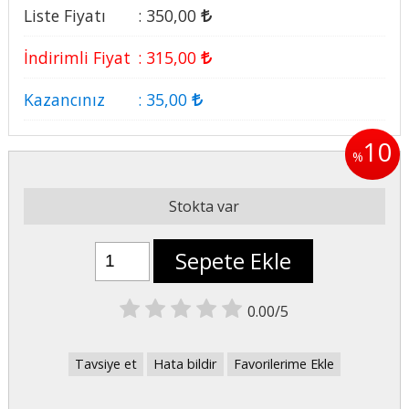
Liste Fiyatı
:
350
,00
İndirimli Fiyat
:
315
,00
Kazancınız
:
35
,00
10
%
Stokta var
Sepete Ekle
0.00/5
Tavsiye et
Hata bildir
Favorilerime Ekle