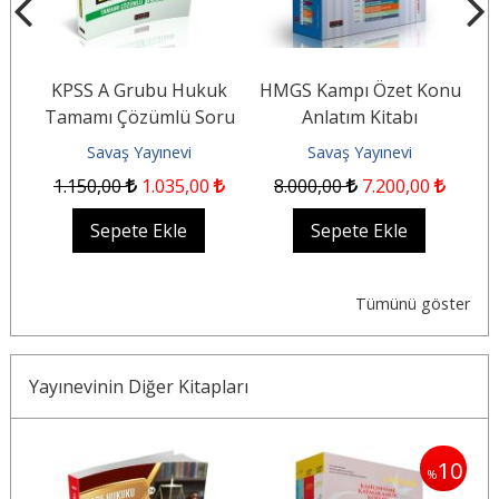
KPSS A Grubu Hukuk
HMGS Kampı Özet Konu
Tamamı Çözümlü Soru
Anlatım Kitabı
Bankası
Savaş Yayınevi
Savaş Yayınevi
1.150
,00
1.035
,00
8.000
,00
7.200
,00
Sepete Ekle
Sepete Ekle
Tümünü göster
Yayınevinin Diğer Kitapları
5
10
%
%