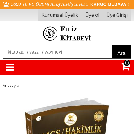
Kurumsal Üyelik
Üye ol
Üye Girişi
Ara
0
Anasayfa