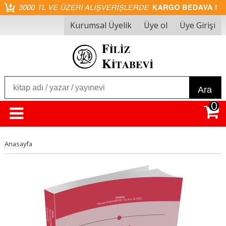
Kurumsal Üyelik
Üye ol
Üye Girişi
Ara
0
Anasayfa