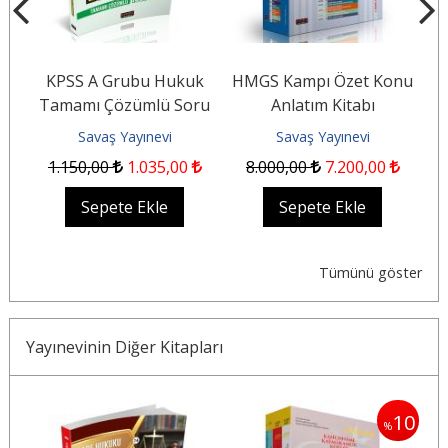
KPSS A Grubu Hukuk
HMGS Kampı Özet Konu
Tamamı Çözümlü Soru
Anlatım Kitabı
Bankası
Savaş Yayınevi
Savaş Yayınevi
1.150
,00
1.035
,00
8.000
,00
7.200
,00
Sepete Ekle
Sepete Ekle
Tümünü göster
Yayınevinin Diğer Kitapları
5
10
%
%