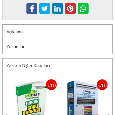
Açıklama
Yorumlar
Yazarın Diğer Kitapları
10
10
10
%
%