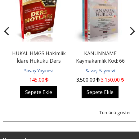
HUKAL HMGS Hakimlik
KANUNNAME
İdare Hukuku Ders
Kaymakamlık Kod: 66
G
ı
Notları
Savaş Yayınevi
Savaş Yayınevi
145
,00
3.500
,00
3.150
,00
Sepete Ekle
Sepete Ekle
Tümünü göster