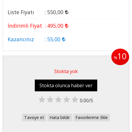
Liste Fiyatı
:
550
,00
İndirimli Fiyat
:
495
,00
Kazancınız
:
55
,00
10
%
Stokta yok
Stokta olunca haber ver
0.00/5
Tavsiye et
Hata bildir
Favorilerime Ekle