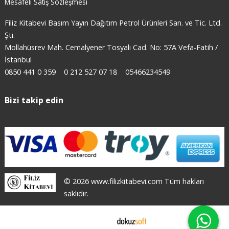
Mesafeli Satış Sözleşmesi
Filiz Kitabevi Basım Yayın Dağıtım Petrol Ürünleri San. ve Tic. Ltd.
Şti.
Mollahüsrev Mah. Cemalyener Tosyalı Cad. No: 57A Vefa-Fatih /
İstanbul
0850 441 0 359
0 212 527 07 18
05466234549
Bizi takip edin
© 2026 www.filizkitabevi.com Tüm hakları
saklıdır.
E-ticaret