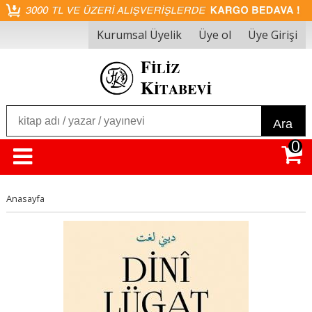
Kurumsal Üyelik
Üye ol
Üye Girişi
Ara
0
Anasayfa