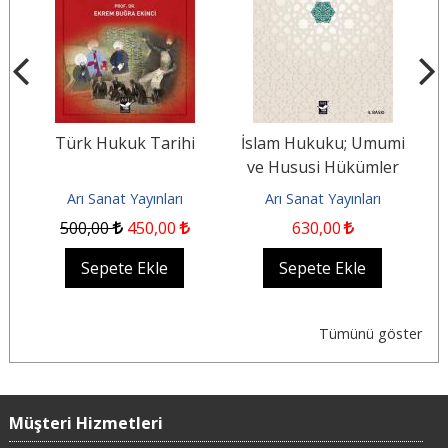
Türk Hukuk Tarihi
İslam Hukuku; Umumi
ve Hususi Hükümler
Arı Sanat Yayınları
Arı Sanat Yayınları
500
,00
450
,00
630
,00
Sepete Ekle
Sepete Ekle
Tümünü göster
Müşteri Hizmetleri