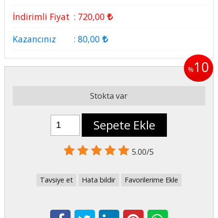
İndirimli Fiyat
:
720
,00
Kazancınız
:
80
,00
10
%
Stokta var
Sepete Ekle
5.00/5
Tavsiye et
Hata bildir
Favorilerime Ekle