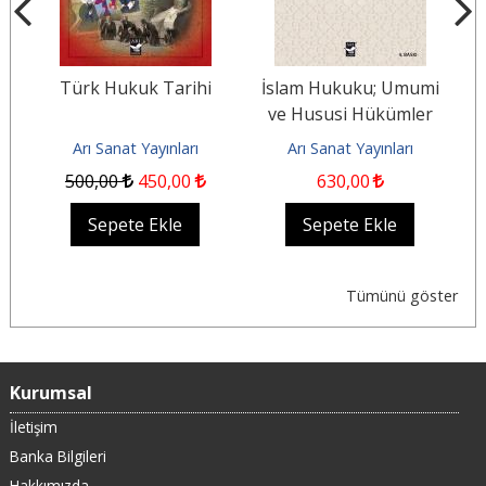
Türk Hukuk Tarihi
İslam Hukuku; Umumi
ve Hususi Hükümler
Arı Sanat Yayınları
Arı Sanat Yayınları
500
,00
450
,00
630
,00
Sepete Ekle
Sepete Ekle
Tümünü göster
Kurumsal
İletişim
Banka Bilgileri
Hakkımızda