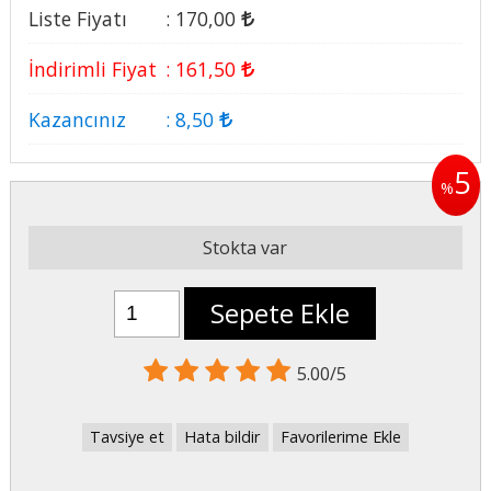
Liste Fiyatı
:
170
,00
İndirimli Fiyat
:
161
,50
Kazancınız
:
8
,50
5
%
Stokta var
Sepete Ekle
5.00/5
Tavsiye et
Hata bildir
Favorilerime Ekle