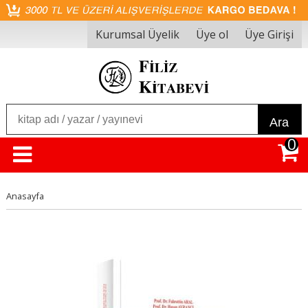
Kurumsal Üyelik
Üye ol
Üye Girişi
Ara
0
Anasayfa