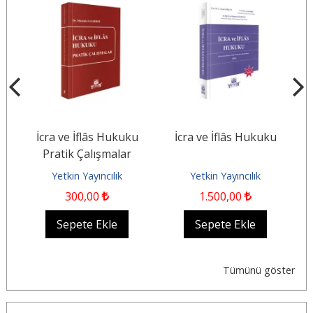
zel
İcra ve İflâs Hukuku
İcra ve İflâs Hukuku
T
Pratik Çalışmalar
B
Yetkin Yayıncılık
Yetkin Yayıncılık
300
,00
1.500
,00
Sepete Ekle
Sepete Ekle
Tümünü göster