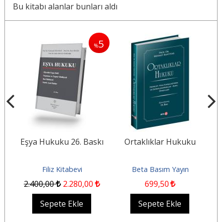
Bu kitabı alanlar bunları aldı
5
%
mış
Eşya Hukuku 26. Baskı
Ortaklıklar Hukuku
Filiz Kitabevi
Beta Basım Yayın
2.400
,00
2.280
,00
699
,50
Sepete Ekle
Sepete Ekle