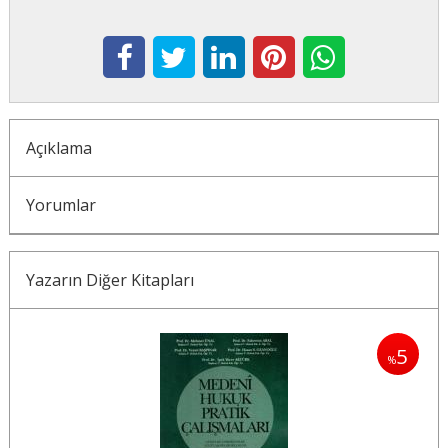
Açıklama
Yorumlar
Yazarın Diğer Kitapları
5
5
%
%