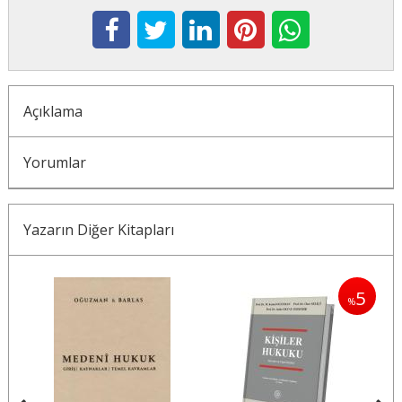
Açıklama
Yorumlar
Yazarın Diğer Kitapları
5
5
%
%