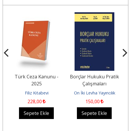
5
%
L
Türk Ceza Kanunu -
Borçlar Hukuku Pratik
2025
Çalışmaları
Filiz Kitabevi
On İki Levha Yayıncılık
228
,00
150
,00
Sepete Ekle
Sepete Ekle