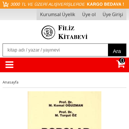
Kurumsal Üyelik
Üye ol
Üye Girişi
Ara
0
Anasayfa