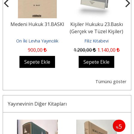
L
Medeni Hukuk 31.BASKI
Kişiler Hukuku 23.Baskı
E
(Gerçek ve Tüzel Kişiler)
On İki Levha Yayıncılık
Filiz Kitabevi
900
,00
1.200
,00
1.140
,00
Sepete Ekle
Sepete Ekle
Tümünü göster
Yayınevinin Diğer Kitapları
5
%