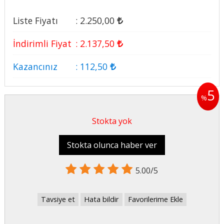
Liste Fiyatı
:
2.250
,00
İndirimli Fiyat
:
2.137
,50
Kazancınız
:
112
,50
5
%
Stokta yok
Stokta olunca haber ver
5.00/5
Tavsiye et
Hata bildir
Favorilerime Ekle