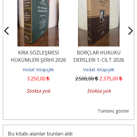
KİRA SÖZLEŞMESİ
BORÇLAR HUKUKU
HÜKÜMLERİ ŞERHİ 2026
DERSLERİ 1. CİLT 2026
EMRE GÖKYAYLA
ANDREAS B. SCHWARZ
Vedat Kitapçılık
Vedat Kitapçılık
3.250
,00
2.500
,00
2.375
,00
Stokta yok
Stokta yok
Tümünü göster
Bu kitabı alanlar bunları aldı