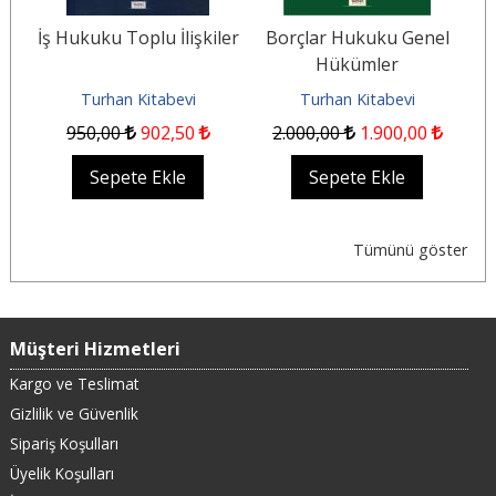
İş Hukuku Toplu İlişkiler
Borçlar Hukuku Genel
Hükümler
Turhan Kitabevi
Turhan Kitabevi
950
,00
902
,50
2.000
,00
1.900
,00
Sepete Ekle
Sepete Ekle
Tümünü göster
Müşteri Hizmetleri
Kargo ve Teslimat
Gizlilik ve Güvenlik
Sipariş Koşulları
Üyelik Koşulları