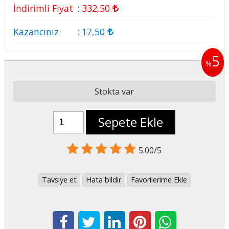
İndirimli Fiyat
:
332
,50
Kazancınız
:
17
,50
5
%
Stokta var
Sepete Ekle
5.00/5
Tavsiye et
Hata bildir
Favorilerime Ekle