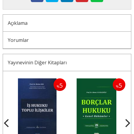
Açıklama
Yorumlar
Yayınevinin Diğer Kitapları
5
5
5
%
%
%