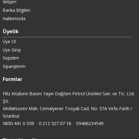
İletişim
Banka Bilgileri
Hakkımızda
Üyelik
Üye Ol
Üye Girişi
Sepetim
Siparişlerim
Formlar
Filiz Kitabevi Basım Yayın Dağıtım Petrol Ürünleri San. ve Tic. Ltd.
Şti.
Mollahüsrev Mah. Cemalyener Tosyalı Cad. No: 57A Vefa-Fatih /
İstanbul
0850 441 0 359
0 212 527 07 18
05466234549