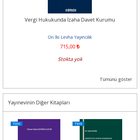
Vergi Hukukunda İzaha Davet Kurumu
On İki Levha Yayıncılık
715
,00
Stokta yok
Tümünü göster
Yayınevinin Diğer Kitapları
Yeni
Yeni
Y