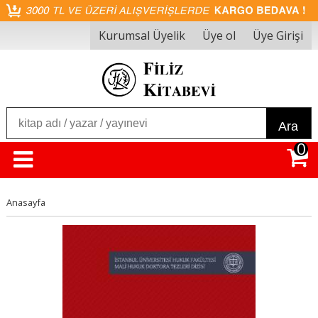
Kurumsal Üyelik
Üye ol
Üye Girişi
Ara
0
Anasayfa