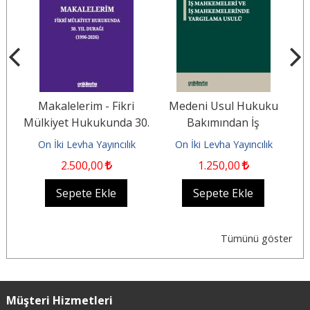
Makalelerim - Fikri
Medeni Usul Hukuku
61
Mülkiyet Hukukunda 30.
Bakımından İş
e
Yıl Durağı (1996-2026)
Mahkemeleri ve İş
On İki Levha Yayıncılık
On İki Levha Yayıncılık
Mahkemelerinde...
2.500
,00
1.250
,00
Sepete Ekle
Sepete Ekle
Tümünü göster
Müşteri Hizmetleri