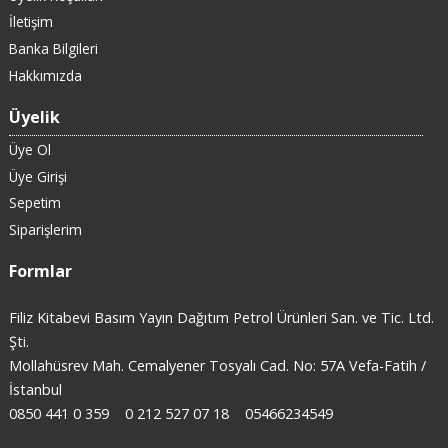
İletişim
Banka Bilgileri
Hakkımızda
Üyelik
Üye Ol
Üye Girişi
Sepetim
Siparişlerim
Formlar
Filiz Kitabevi Basım Yayın Dağıtım Petrol Ürünleri San. ve Tic. Ltd.
Şti.
Mollahüsrev Mah. Cemalyener Tosyalı Cad. No: 57A Vefa-Fatih /
İstanbul
0850 441 0 359
0 212 527 07 18
05466234549