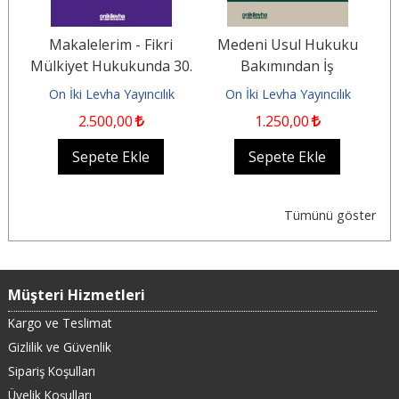
Makalelerim - Fikri
Medeni Usul Hukuku
61
Mülkiyet Hukukunda 30.
Bakımından İş
e
Yıl Durağı (1996-2026)
Mahkemeleri ve İş
On İki Levha Yayıncılık
On İki Levha Yayıncılık
Mahkemelerinde...
2.500
,00
1.250
,00
Sepete Ekle
Sepete Ekle
Tümünü göster
Müşteri Hizmetleri
Kargo ve Teslimat
Gizlilik ve Güvenlik
Sipariş Koşulları
Üyelik Koşulları