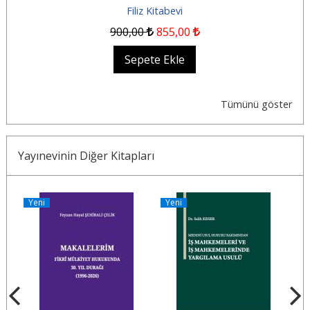
Filiz Kitabevi
900
,00
855
,00
Sepete Ekle
Tümünü göster
Yayınevinin Diğer Kitapları
Yeni
Yeni
Y