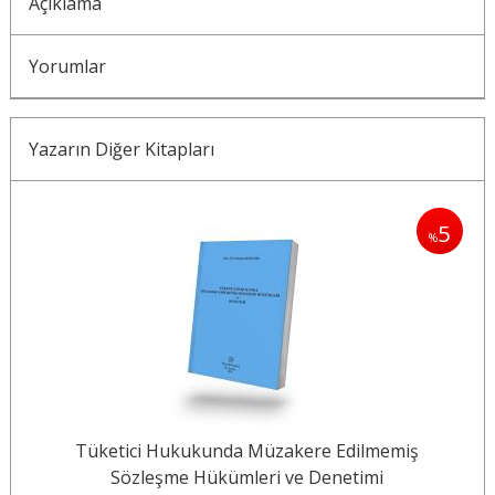
Açıklama
Yorumlar
Yazarın Diğer Kitapları
5
5
%
%
Tüketici Hukukunda Müzakere Edilmemiş
Sözleşme Hükümleri ve Denetimi