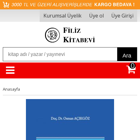
Kurumsal Üyelik
Üye ol
Üye Girişi
Ara
0
Anasayfa