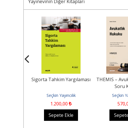
Yayınevinin Diğer Kitapları
sel Dönüşüm
Sigorta Tahkim Yargılaması
THEMIS – Avuk
ku
Soru K
ncılık
Seçkin Yayıncılık
Seçkin Ya
0
1.200
,00
570
,
Ekle
Sepete Ekle
Sepete