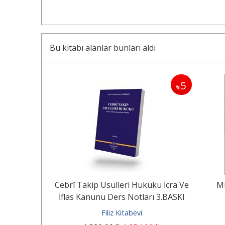
Bu kitabı alanlar bunları aldı
5
5
%
%
l Hukuk
Cebrî Takip Usulleri Hukuku İcra Ve
Mi
İflas Kanunu Ders Notları 3.BASKI
ın
Filiz Kitabevi