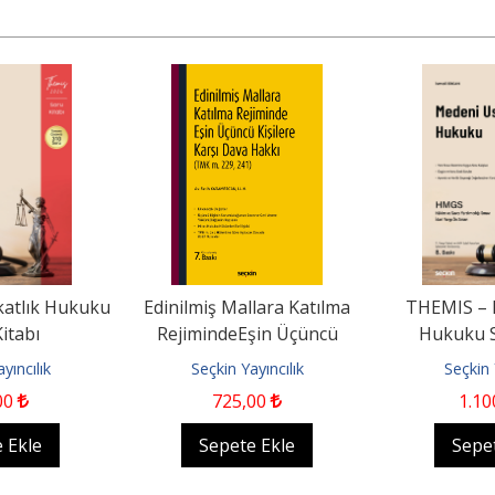
atlık Hukuku
Edinilmiş Mallara Katılma
THEMIS – 
itabı
RejimindeEşin Üçüncü
Hukuku S
Kişilere Karşı Dava Hakkı...
yıncılık
Seçkin Yayıncılık
Seçkin 
00
725
,00
1.10
 Ekle
Sepete Ekle
Sepe