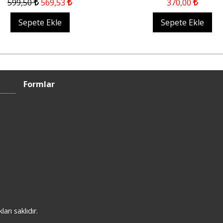
599
,50
569
,53
370
,00
Sepete Ekle
Sepete Ekle
Formlar
rı saklıdır.