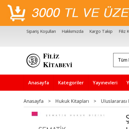
Sipariş Koşulları
Hakkımızda
Kargo Takip
Filiz
Filiz Kitabevi Kaynakçalar
Akademik Çözüm Serisi
Anasayfa
Kategoriler
Yayınevleri
Y
Anasayfa
>
Hukuk Kitapları
>
Uluslararası