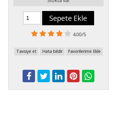
Stokta var
Sepete Ekle
4.00/5
Tavsiye et
Hata bildir
Favorilerime Ekle