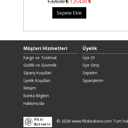
,50
1.320
,00
1.254
,00
Sepete Ekle
Müşteri Hizmetleri
Üyelik
Kargo ve Teslimat
Üye Ol
Gizlilik ve Güvenlik
Üye Girişi
Sipariş Koşulları
Sepetim
Üyelik Koşulları
Siparişlerim
İletişim
Banka Bilgileri
Hakkımızda
© 2026 www.filizkitabevi.com Tüm hakla