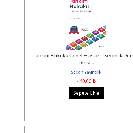
lar
Tahkim Hukuku Genel Esaslar – Seçimlik Ders
Dizisi –
Seçkin Yayıncılık
440
,00
Sepete Ekle