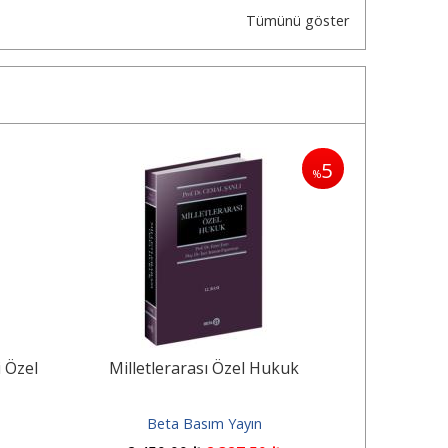
Tümünü göster
5
%
 Özel
Milletlerarası Özel Hukuk
Cebrî Takip
İflas Kanu
Beta Basım Yayın