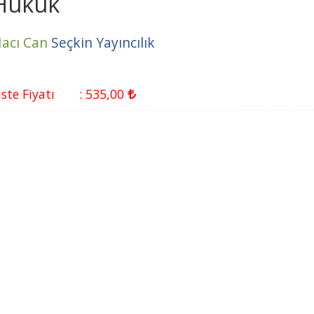
Hukuk
acı Can
Seçkin Yayıncılık
iste Fiyatı
:
535
,00