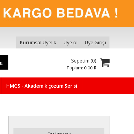
Kurumsal Üyelik
Üye ol
Üye Girişi
Sepetim (
0
)
ra
Toplam:
0
,00
HMGS - Akademik çözüm Serisi