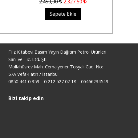
2.450
,00
2.327
,50
1.32
Sepete Ekle
Filiz Kitabevi Basım Yayın Dağıtım Petrol Ürünleri
San. ve Tic. Ltd. Şti.
Mollahüsrev Mah. Cemalyener Tosyalı Cad. No:
57A Vefa-Fatih / İstanbul
0850 441 0 359
0 212 527 07 18
05466234549
Bizi takip edin