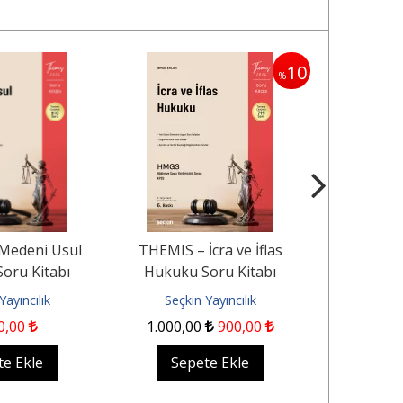
10
%
Medeni Usul
THEMIS – İcra ve İflas
Mal Rejimini
oru Kitabı
Hukuku Soru Kitabı
ve Paraları
Yayıncılık
Seçkin Yayıncılık
Seçkin
0
,00
1.000
,00
900
,00
8
te Ekle
Sepete Ekle
Sep