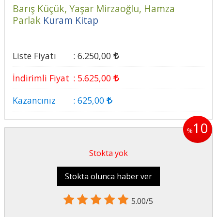
Barış Küçük,
Yaşar Mirzaoğlu,
Hamza
Parlak
Kuram Kitap
Liste Fiyatı
:
6.250
,00
İndirimli Fiyat
:
5.625
,00
Kazancınız
:
625
,00
10
%
Stokta yok
Stokta olunca haber ver
5.00/5