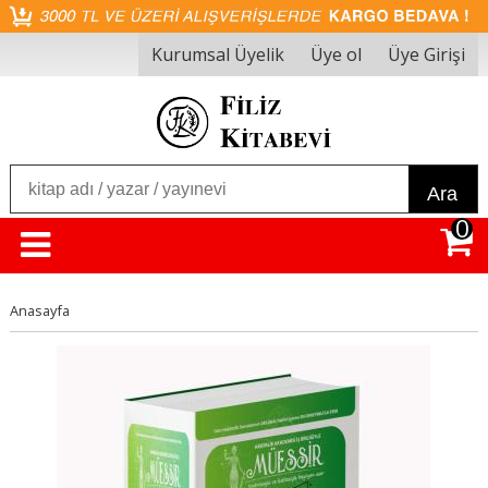
Kurumsal Üyelik
Üye ol
Üye Girişi
Ara
0
Anasayfa