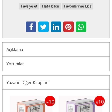
Tavsiye et
Hata bildir
Favorilerime Ekle
Açıklama
Yorumlar
Yazarın Diğer Kitapları
10
10
10
%
%