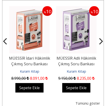
10
10
10
%
%
 +
MÜESSİR İdari Hâkimlik
MÜESSİR Adli Hâkimlik
Çıkmış Soru Bankası
Çıkmış Soru Bankası
Seti - 2026
Seti - 2026
Kuram Kitap
Kuram Kitap
8.990
,00
8.091
,00
9.150
,00
8.235
,00
Sepete Ekle
Sepete Ekle
Tümünü göster