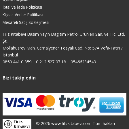
İptal ve İade Politikası
Kişisel Veriler Politikası
Mesafeli Satış Sözleşmesi
Filiz Kitabevi Basım Yayın Dağıtım Petrol Ürünleri San. ve Tic. Ltd.
Şti.
Mollahüsrev Mah. Cemalyener Tosyalı Cad. No: 57A Vefa-Fatih /
İstanbul
0850 441 0 359
0 212 527 07 18
05466234549
Bizi takip edin
© 2026 www.filizkitabevi.com Tüm hakları