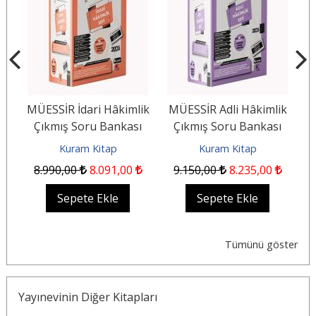
 +
MÜESSİR İdari Hâkimlik
MÜESSİR Adli Hâkimlik
Çıkmış Soru Bankası
Çıkmış Soru Bankası
Seti - 2026
Seti - 2026
Kuram Kitap
Kuram Kitap
8.990
,00
8.091
,00
9.150
,00
8.235
,00
Sepete Ekle
Sepete Ekle
Tümünü göster
Yayınevinin Diğer Kitapları