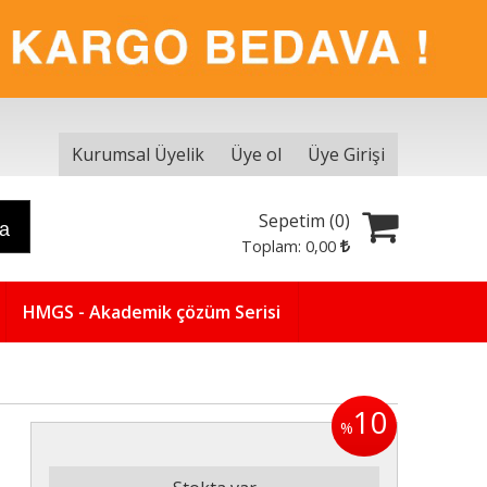
Kurumsal Üyelik
Üye ol
Üye Girişi
Sepetim (
0
)
ra
Toplam:
0
,00
HMGS - Akademik çözüm Serisi
10
%