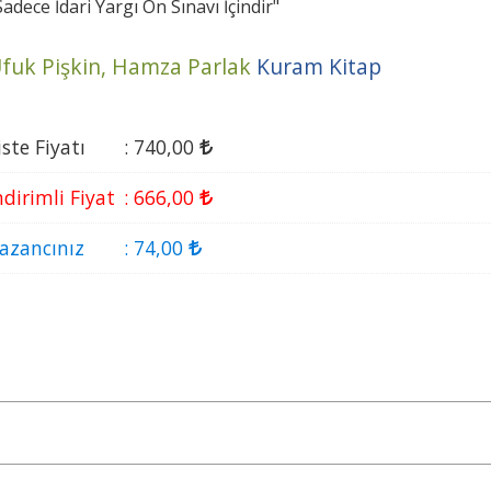
Sadece İdari Yargı Ön Sınavı İçindir"
fuk Pişkin,
Hamza Parlak
Kuram Kitap
iste Fiyatı
:
740
,00
ndirimli Fiyat
:
666
,00
azancınız
:
74
,00