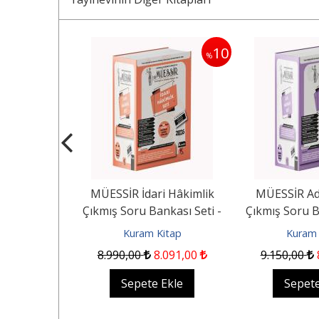
10
10
%
%
Hakimlik +
MÜESSİR İdari Hâkimlik
MÜESSİR Adl
oru Bankası
Çıkmış Soru Bankası Seti -
Çıkmış Soru B
2026
20
itap
Kuram Kitap
Kuram 
.955
,00
8.990
,00
8.091
,00
9.150
,00
 yok
Sepete Ekle
Sepete