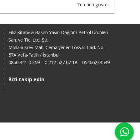
Tümünü göster
Filiz Kitabevi Basım Yayın Dağıtım Petrol Ürünleri
San. ve Tic. Ltd. Şti.
Mollahüsrev Mah. Cemalyener Tosyalı Cad. No:
57A Vefa-Fatih / İstanbul
0850 441 0 359
0 212 527 07 18
05466234549
Bizi takip edin