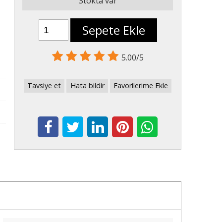
Stokta var
Sepete Ekle
5.00/5
Tavsiye et
Hata bildir
Favorilerime Ekle