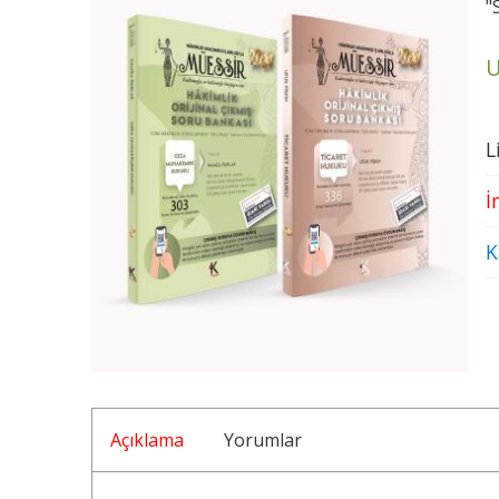
"
U
L
İ
K
Açıklama
Yorumlar