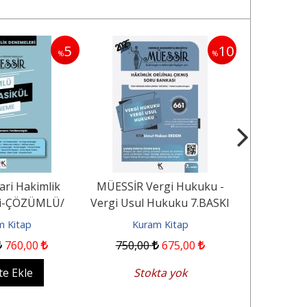
5
10
%
%
ari Hakimlik
MÜESSİR Vergi Hukuku -
Müessir İ
i-ÇÖZÜMLÜ/
Vergi Usul Hukuku 7.BASKI
Sınavına
8.BASKI
Muhake
m Kitap
Kuram Kitap
Kur
2
760
,00
750
,00
675
,00
500
,00
te Ekle
Stokta yok
Sep