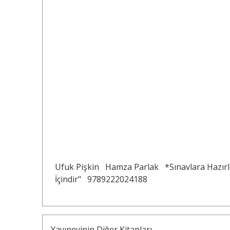
Ufuk Pişkin
Hamza Parlak
*Sınavlara Hazırl
İçindir"
9789222024188
Yayınevinin Diğer Kitapları