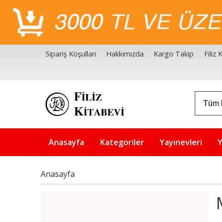
Sipariş Koşulları
Hakkımızda
Kargo Takip
Filiz
Filiz Kitabevi Kaynakçalar
Akademik Çözüm Serisi
Anasayfa
Kategoriler
Yayınevleri
Y
Anasayfa