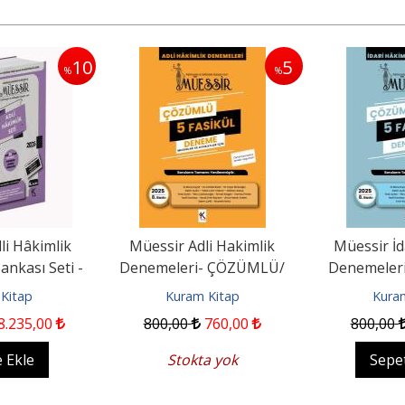
10
5
%
%
i Hâkimlik
Müessir Adli Hakimlik
Müessir İd
ankası Seti -
Denemeleri- ÇÖZÜMLÜ/
Denemeler
26
2025 8.BASKI
2025 
Kitap
Kuram Kitap
Kura
8.235
,00
800
,00
760
,00
800
,00
 Ekle
Stokta yok
Sepe