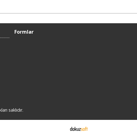
Formlar
rı saklıdır.
E-ticaret