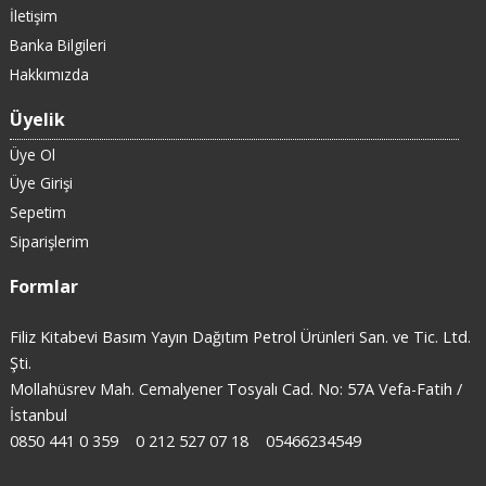
İletişim
Banka Bilgileri
Hakkımızda
Üyelik
Üye Ol
Üye Girişi
Sepetim
Siparişlerim
Formlar
Filiz Kitabevi Basım Yayın Dağıtım Petrol Ürünleri San. ve Tic. Ltd.
Şti.
Mollahüsrev Mah. Cemalyener Tosyalı Cad. No: 57A Vefa-Fatih /
İstanbul
0850 441 0 359
0 212 527 07 18
05466234549