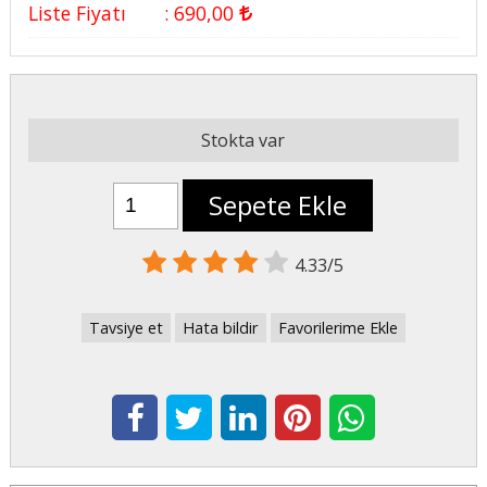
Liste Fiyatı
:
690
,00
Stokta var
Sepete Ekle
4.33/5
Tavsiye et
Hata bildir
Favorilerime Ekle