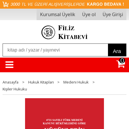
Kurumsal Üyelik
Üye ol
Üye Girişi
Ara
0
Anasayfa
>
Hukuk Kitapları
>
Medeni Hukuk
>
Kişiler Hukuku