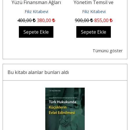
Yüzü Finansman Ağları
Yönetim Temsil ve
S
ğu
Kaynaklar ve
Sorumluluk
Filiz Kitabevi
Filiz Kitabevi
Uluslararası Güvenlik
400
,00
380
,00
900
,00
855
,00
Sepete Ekle
Sepete Ekle
Tümünü göster
Bu kitabı alanlar bunları aldı