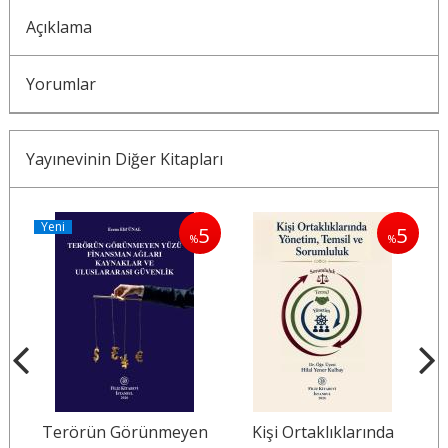
Açıklama
Yorumlar
Yayınevinin Diğer Kitapları
Yeni
5
5
5
%
%
%
Terörün Görünmeyen
Kişi Ortaklıklarında
B