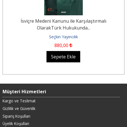
İsviçre Medeni Kanunu ile Karşılaştırmalı
OlarakTürk Hukukunda...
Seçkin Yayıncılık
880
,00
Sepete Ekle
Müşteri Hizmetleri
Kargo ve Teslimat
Gizlilik ve Güvenlik
Sipariş Koşulları
Üyelik Koşulları