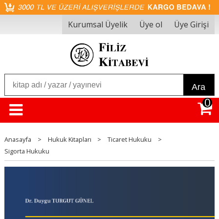
Kurumsal Üyelik
Üye ol
Üye Girişi
Ara
0
Anasayfa
>
Hukuk Kitapları
>
Ticaret Hukuku
>
Sigorta Hukuku