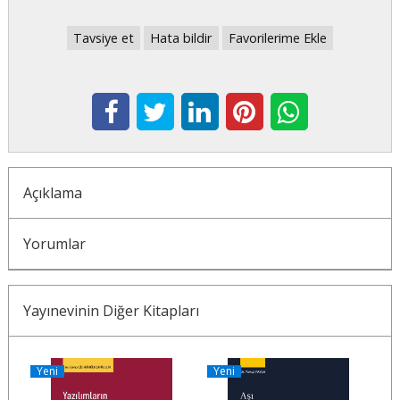
Tavsiye et
Hata bildir
Favorilerime Ekle
Açıklama
Yorumlar
Yayınevinin Diğer Kitapları
Yeni
Yeni
Y