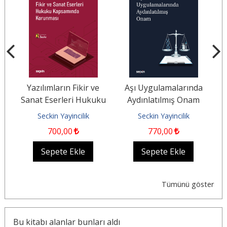
a
Yazılımların Fikir ve
Aşı Uygulamalarında
Ma
el
Sanat Eserleri Hukuku
Aydınlatılmış Onam
Kapsamında Korunması
Seckin Yayincilik
Seckin Yayincilik
700
,00
770
,00
Sepete Ekle
Sepete Ekle
Tümünü göster
Bu kitabı alanlar bunları aldı