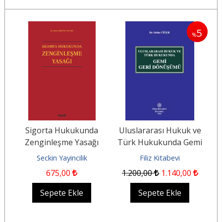
5
5
%
%
ve
Sigorta Hukukunda
Uluslararası Hukuk ve
mi
Zenginleşme Yasağı
Türk Hukukunda Gemi
Geri Dönüşümü
Seckin Yayincilik
Filiz Kitabevi
675
,00
1.200
,00
1.140
,00
Sepete Ekle
Sepete Ekle