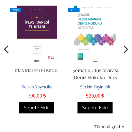
Yeni
Yeni
Y
İflas İdaresi El Kitabı
Şematik Uluslararası
n
Deniz Hukuku Ders
İd
Kitabı
v
Seckin Yayincilik
Seckin Yayincilik
790
,00
520
,00
Sepete Ekle
Sepete Ekle
Tümünü göster