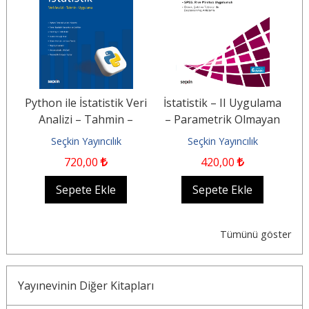
me
Python ile İstatistik Veri
İstatistik – II Uygulama
l
Analizi – Tahmin –
– Parametrik Olmayan
Uygulama
Testler
U
Seçkin Yayıncılık
Seçkin Yayıncılık
720
,00
420
,00
Sepete Ekle
Sepete Ekle
Tümünü göster
Yayınevinin Diğer Kitapları