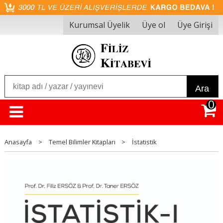
Kurumsal Üyelik
Üye ol
Üye Girişi
Ara
0
Anasayfa
>
Temel Bilimler Kitapları
>
İstatistik