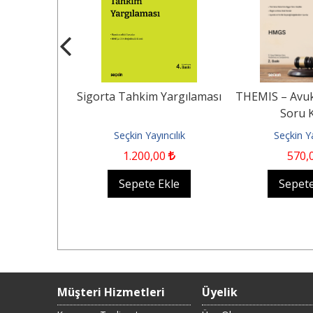
sel Dönüşüm
Sigorta Tahkim Yargılaması
THEMIS – Avuk
ku
Soru K
ncılık
Seçkin Yayıncılık
Seçkin Ya
0
1.200
,00
570
,
Ekle
Sepete Ekle
Sepete
Müşteri Hizmetleri
Üyelik