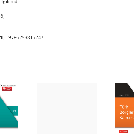
lgili md.)
56)
li)
9786253816247