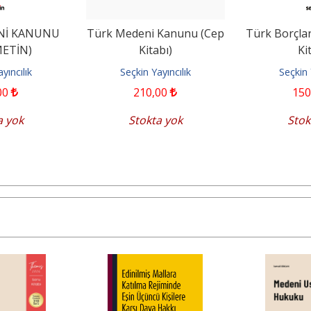
Nİ KANUNU
Türk Medeni Kanunu (Cep
Türk Borçla
METİN)
Kitabı)
Ki
yıncılık
Seçkin Yayıncılık
Seçkin 
00
210
,00
150
a yok
Stokta yok
Stok