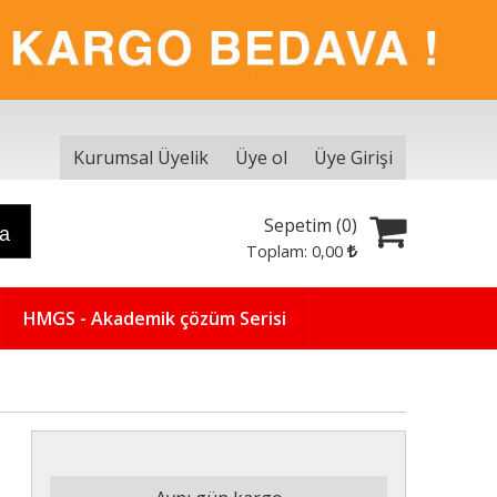
Kurumsal Üyelik
Üye ol
Üye Girişi
Sepetim (
0
)
ra
Toplam:
0
,00
HMGS - Akademik çözüm Serisi