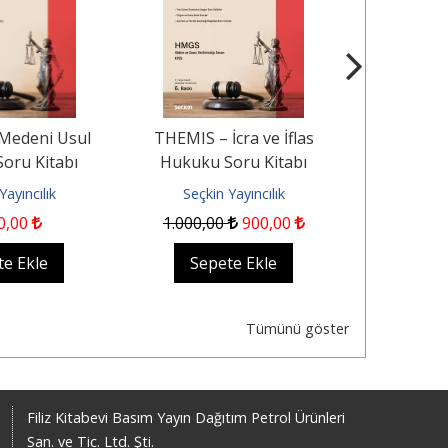
Medeni Usul
THEMIS – İcra ve İflas
Mal Rejimini
oru Kitabı
Hukuku Soru Kitabı
ve Paraları
Yayıncılık
Seçkin Yayıncılık
Seçkin
0
,00
1.000
,00
900
,00
8
te Ekle
Sepete Ekle
Sep
Tümünü göster
Filiz Kitabevi Basım Yayın Dağıtım Petrol Ürünleri
San. ve Tic. Ltd. Şti.