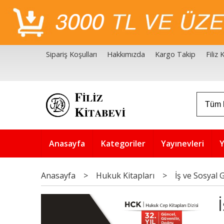
Sipariş Koşulları
Hakkımızda
Kargo Takip
Filiz
Filiz Kitabevi Kaynakçalar
Akademik Çözüm Serisi
Anasayfa
Kategoriler
Yayınevleri
Y
Anasayfa
>
Hukuk Kitapları
>
İş ve Sosyal