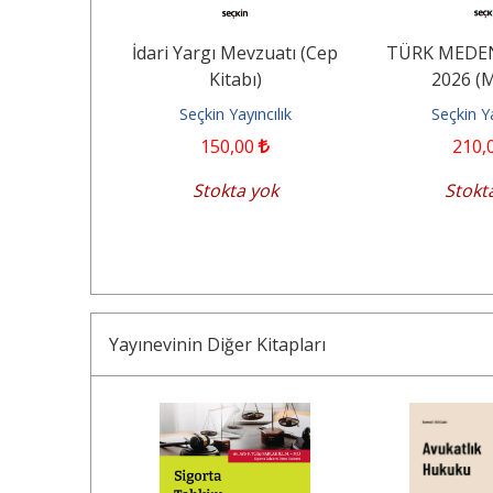
Kanunu (Cep
İdari Yargı Mevzuatı (Cep
TÜRK MEDE
ı)
Kitabı)
2026 (
ncilik
Seçkin Yayıncılık
Seçkin Ya
0
150
,00
210
,
Ekle
Stokta yok
Stokt
Yayınevinin Diğer Kitapları