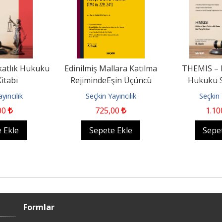
atlık Hukuku
Edinilmiş Mallara Katılma
THEMIS – 
itabı
RejimindeEşin Üçüncü
Hukuku S
Kişilere Karşı Dava Hakkı...
yıncılık
Seçkin Yayıncılık
Seçkin 
00
725
,00
1.10
 Ekle
Sepete Ekle
Sepe
Formlar