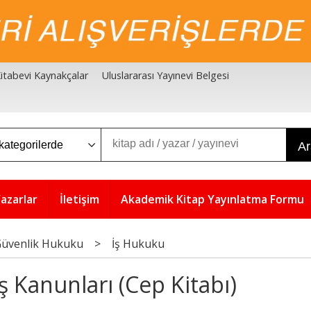
 Kitabevi Kaynakçalar
Uluslararası Yayınevi Belgesi
A
azarlar
İletişim
Akademik Kitap Yayınlatma Formu
 Güvenlik Hukuku
>
İş Hukuku
İş Kanunları (Cep Kitabı)