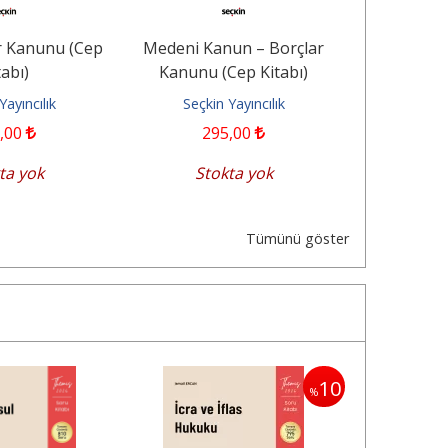
r Kanunu (Cep
Medeni Kanun – Borçlar
İcra ve İf
tabı)
Kanunu (Cep Kitabı)
K
Yayıncılık
Seçkin Yayıncılık
Seçkin
,00
295
,00
2
ta yok
Stokta yok
Sep
Tümünü göster
10
%