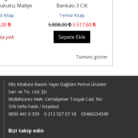
Hukuku; Maliye
Bankası 3 Cilt
Müdürlü
at - Makro...
Yardımcılığ
l Kitap
Temsil Kitap
Tem
,00
5.808
,00
5.517
,60
300
,00
ta yok
Sepete Ekle
Sep
Tümünü göster
Filiz Kitabevi Basım Yayın Dağıtım Petrol Ürünleri
San. ve Tic. Ltd. Şti.
Mollahüsrev Mah. Cemalyener Tosyalı Cad. No:
57A Vefa-Fatih / İstanbul
0850 441 0 359
0 212 527 07 18
05466234549
Bizi takip edin