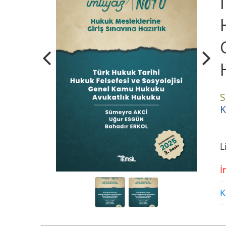
S
K
L
İ
K