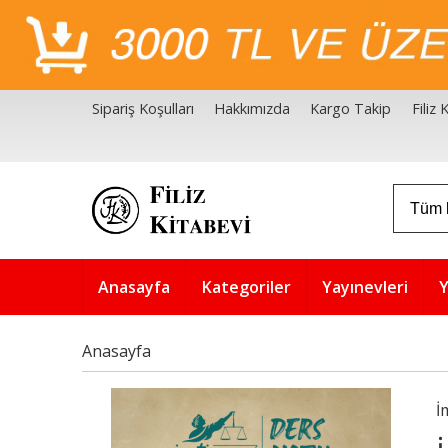
Sipariş Koşulları
Hakkımızda
Kargo Takip
Filiz
Filiz Kitabevi Kaynakçalar
Akademik Çözüm Serisi
Anasayfa
Kategoriler
Yayınevleri
Y
Anasayfa
İ