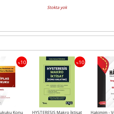
Stokta yok
10
10
%
%
 Hukuku Konu
HYSTERESIS Makro İktisat
Hakimim - V