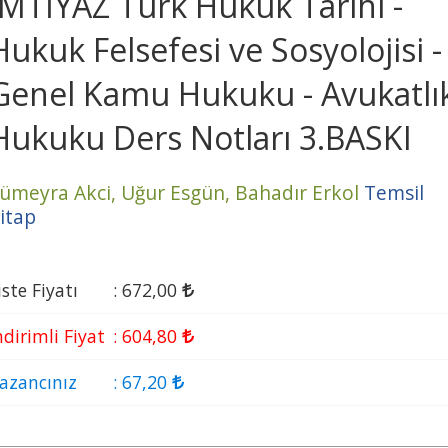
İMTİYAZ Türk Hukuk Tarihi -
Hukuk Felsefesi ve Sosyolojisi -
Genel Kamu Hukuku - Avukatlı
Hukuku Ders Notları 3.BASKI
ümeyra Akci,
Uğur Esgün,
Bahadır Erkol
Temsil
itap
iste Fiyatı
:
672
,00
ndirimli Fiyat
:
604
,80
azancınız
:
67
,20