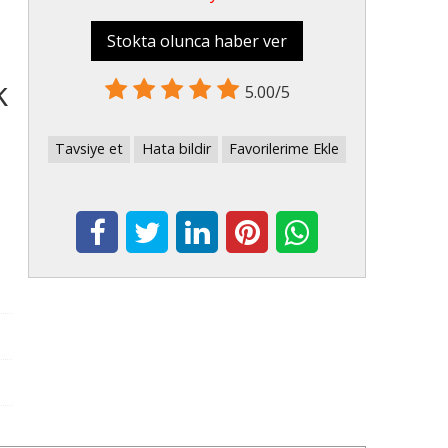
Stokta olunca haber ver
k
5.00/5
Tavsiye et
Hata bildir
Favorilerime Ekle