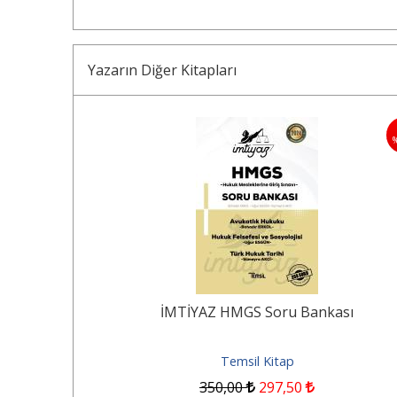
Yazarın Diğer Kitapları
10
%
u Hukuku-
İMTİYAZ HMGS Soru Bankası
Temsil Kitap
350
,00
297
,50