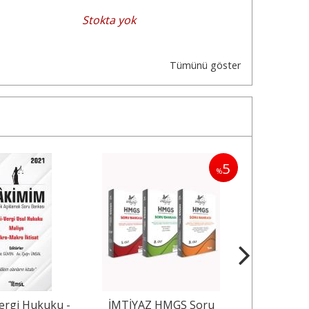
Stokta yok
Tümünü göster
5
%
ergi Hukuku -
İMTİYAZ HMGS Soru
Temsil Kit