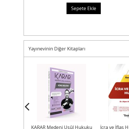
Sepete Ekle
Yayınevinin Diğer Kitapları
Usûl Hukuku
KARAR Medeni Usûl Hukuku
İcra ve İflas