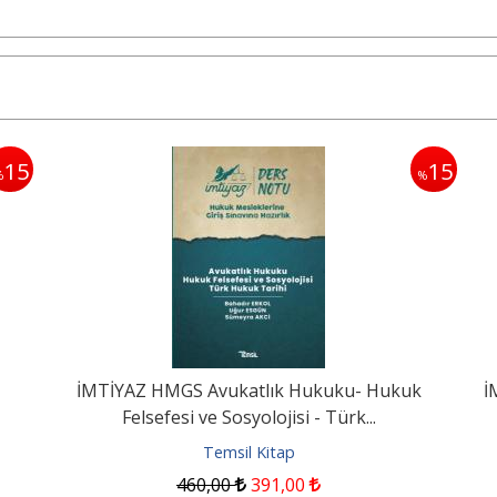
15
15
%
%
İMTİYAZ HMGS Avukatlık Hukuku- Hukuk
İ
Felsefesi ve Sosyolojisi - Türk...
Temsil Kitap
460
,00
391
,00