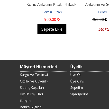
 10.Baskı
Konu Anlatımı Kitabı 4.Baskı
Anlatımı ve 
itap
Temsil Kitap
Temsil
0
900
,00
450
,00
Ekle
Sepete Ekle
Stokt
Müşteri Hizmetleri
Üyelik
Kargo ve Teslimat
Üye Ol
Gizlilik ve Güvenlik
Üye Girişi
Sipariş Koşulları
Sepetim
Üyelik Koşulları
Siparişlerim
İletişim
Banka Bilgileri