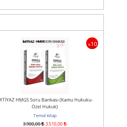
10
%
MTİYAZ HMGS Soru Bankası (Kamu Hukuku-
İ
Özel Hukuk)
Temsil Kitap
3.900
,00
3.510
,00