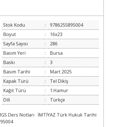
Stok Kodu
:
9786255895004
Boyut
:
16x23
Sayfa Sayısı
:
286
Basım Yeri
:
Bursa
Baskı
:
3
Basım Tarihi
:
Mart 2025
Kapak Türü
:
Tel Dikiş
Kağıt Türü
:
1.Hamur
Dili
:
Türkçe
MGS Ders Notları
İMTİYAZ Türk Hukuk Tarihi
895004