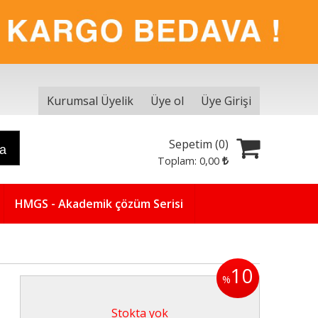
Kurumsal Üyelik
Üye ol
Üye Girişi
Sepetim (
0
)
ra
Toplam:
0
,00
HMGS - Akademik çözüm Serisi
10
%
Stokta yok