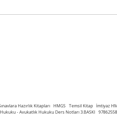
Sınavlara Hazırlık Kitapları
HMGS
Temsil Kitap
İmtiyaz H
u Hukuku - Avukatlık Hukuku Ders Notları 3.BASKI
9786255