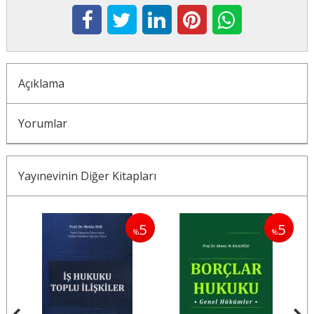
Açıklama
Yorumlar
Yayınevinin Diğer Kitapları
5
5
5
%
%
%