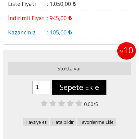
Liste Fiyatı
:
1.050
,00
İndirimli Fiyat
:
945
,00
Kazancınız
:
105
,00
10
%
Stokta var
Sepete Ekle
0.00/5
Tavsiye et
Hata bildir
Favorilerime Ekle