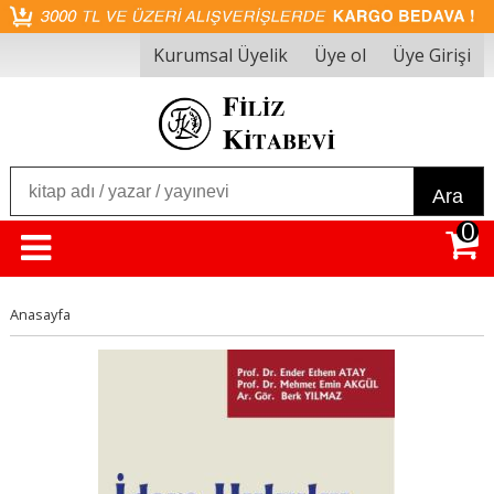
Kurumsal Üyelik
Üye ol
Üye Girişi
Ara
0
Anasayfa