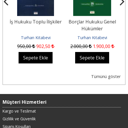
İş Hukuku Toplu İlişkiler
Borçlar Hukuku Genel
Hükümler
Turhan Kitabevi
Turhan Kitabevi
950
,00
902
,50
2.000
,00
1.900
,00
Sepete Ekle
Sepete Ekle
Tümünü göster
Müşteri Hizmetleri
Kargo ve Teslimat
Gizlilik ve Güvenlik
Sipariş Koşulları