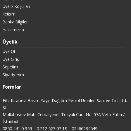
Üyelik Koşulları
İletişim
Banka Bilgileri
Hakkımızda
Üyelik
Üye Ol
Üye Girişi
Sepetim
Siparişlerim
Formlar
Filiz Kitabevi Basım Yayın Dağıtım Petrol Ürünleri San. ve Tic. Ltd.
Şti.
Mollahüsrev Mah. Cemalyener Tosyalı Cad. No: 57A Vefa-Fatih /
İstanbul
0850 441 0 359
0 212 527 07 18
05466234549