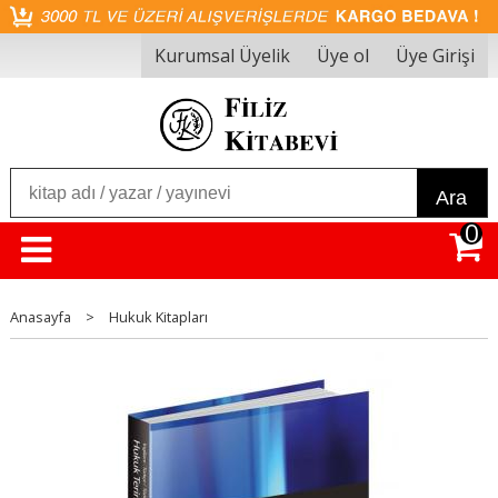
Kurumsal Üyelik
Üye ol
Üye Girişi
Ara
0
Anasayfa
>
Hukuk Kitapları