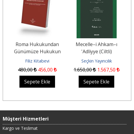
sa
Roma Hukukundan
Mecelle–i Ahkam–ı
Günümüze Hukukun
'Adliyye (Ciltli)
Genel İlkeleri
Filiz Kitabevi
Seçkin Yayıncılık
480
,00
456
,00
1.650
,00
1.567
,50
Sepete Ekle
Sepete Ekle
Müşteri Hizmetleri
Kargo ve Teslimat