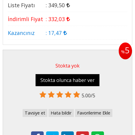
Liste Fiyatı
:
349
,50
İndirimli Fiyat
:
332
,03
Kazancınız
:
17
,47
5
%
Stokta yok
Stokta olunca haber ver
5.00/5
Tavsiye et
Hata bildir
Favorilerime Ekle