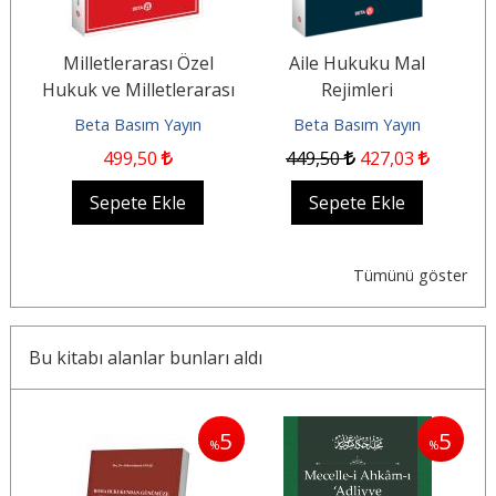
Milletlerarası Özel
Aile Hukuku Mal
n
Hukuk ve Milletlerarası
Rejimleri
Usul Hukuku Ders
Beta Basım Yayın
Beta Basım Yayın
Kitabı
499
,50
449
,50
427
,03
Sepete Ekle
Sepete Ekle
Tümünü göster
Bu kitabı alanlar bunları aldı
5
5
%
%