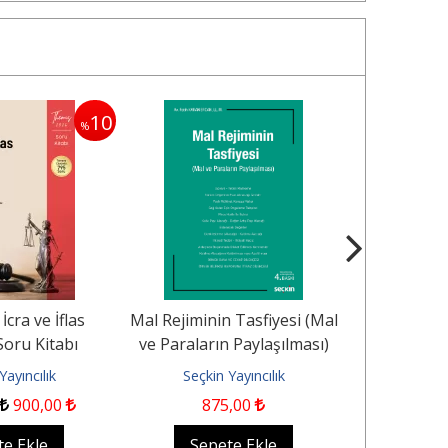
10
%
cra ve İflas
Mal Rejiminin Tasfiyesi (Mal
Mirasın 
oru Kitabı
ve Paraların Paylaşılması)
Takib
Yayıncılık
Seçkin Yayıncılık
Seçkin
900
,00
875
,00
8
te Ekle
Sepete Ekle
Sep