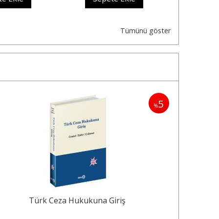
Tümünü göster
5
%
Türk Ceza Hukukuna Giriş
İdare