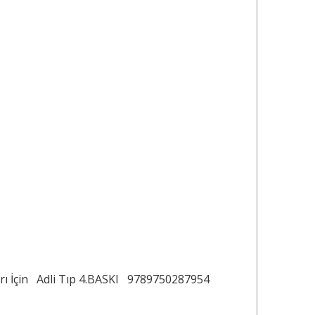
ı İçin
Adli Tıp 4.BASKI
9789750287954