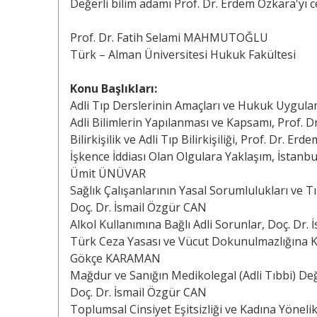
Değerli bilim adamı Prof. Dr. Erdem Özkara'yı 
Prof. Dr. Fatih Selami MAHMUTOĞLU
Türk – Alman Üniversitesi Hukuk Fakültesi
Konu Başlıkları:
Adli Tıp Derslerinin Amaçları ve Hukuk Uygul
Adli Bilimlerin Yapılanması ve Kapsamı, Prof.
Bilirkişilik ve Adli Tıp Bilirkişiliği, Prof. Dr. 
İşkence İddiası Olan Olgulara Yaklaşım, İstanbu
Ümit ÜNÜVAR
Sağlık Çalışanlarının Yasal Sorumlulukları ve 
Doç. Dr. İsmail Özgür CAN
Alkol Kullanımına Bağlı Adli Sorunlar, Doç. Dr.
Türk Ceza Yasası ve Vücut Dokunulmazlığına Ka
Gökçe KARAMAN
Mağdur ve Sanığın Medikolegal (Adli Tıbbi) De
Doç. Dr. İsmail Özgür CAN
Toplumsal Cinsiyet Eşitsizliği ve Kadına Yönel