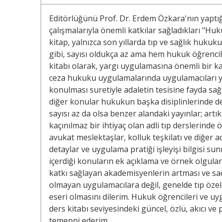
Editörlüğünü Prof. Dr. Erdem Özkara'nın yaptı
çalışmalarıyla önemli katkılar sağladıkları "Huku
kitap, yalnızca son yıllarda tıp ve sağlık huku
gibi, sayısı oldukça az ama hem hukuk öğrenci
kitabı olarak, yargı uygulamasına önemli bir katk
ceza hukuku uygulamalarında uygulamacıları y
konulması suretiyle adaletin tesisine fayda sağ
diğer konular hukukun başka disiplinlerinde de 
sayısı az da olsa benzer alandaki yayınlar; art
kaçınılmaz bir ihtiyaç olan adli tıp derslerinde
avukat meslektaşlar, kolluk teşkilatı ve diğer ad
detaylar ve uygulama pratiği işleyişi bilgisi s
içerdiği konuların ek açıklama ve örnek olgul
katkı sağlayan akademisyenlerin artması ve sa
olmayan uygulamacılara değil, genelde tıp özeld
eseri olmasını dilerim. Hukuk öğrencileri ve uyg
ders kitabı seviyesindeki güncel, özlü, akıcı ve
temenni ederim.