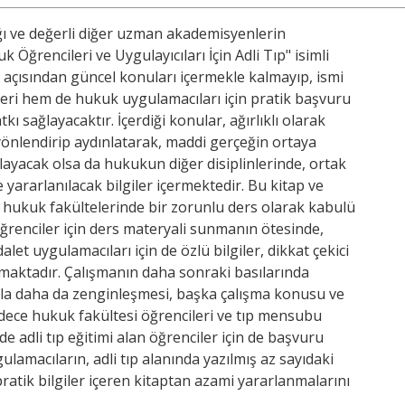
ğı ve değerli diğer uzman akademisyenlerin
k Öğrencileri ve Uygulayıcıları İçin Adli Tıp" isimli
ku açısından güncel konuları içermekle kalmayıp, ismi
leri hem de hukuk uygulamacıları için pratik başvuru
ı sağlayacaktır. İçerdiği konular, ağırlıklı olarak
önlendirip aydınlatarak, maddi gerçeğin ortaya
layacak olsa da hukukun diğer disiplinlerinde, ortak
yararlanılacak bilgiler içermektedir. Bu kitap ve
ık hukuk fakültelerinde bir zorunlu ders olarak kabulü
 öğrenciler için ders materyali sunmanın ötesinde,
alet uygulamacıları için de özlü bilgiler, dikkat çekici
unmaktadır. Çalışmanın daha sonraki basılarında
arla daha da zenginleşmesi, başka çalışma konusu ve
dece hukuk fakültesi öğrencileri ve tıp mensubu
e adli tıp eğitimi alan öğrenciler için de başvuru
ulamacıların, adli tıp alanında yazılmış az sayıdaki
 pratik bilgiler içeren kitaptan azami yararlanmalarını