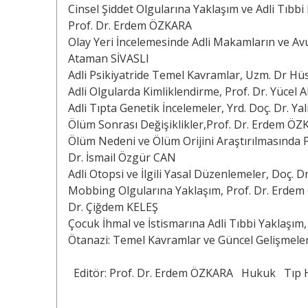
Cinsel Şiddet Olgularına Yaklaşım ve Adli Tıb
Prof. Dr. Erdem ÖZKARA
Olay Yeri İncelemesinde Adli Makamların ve Avu
Ataman SİVASLI
Adli Psikiyatride Temel Kavramlar, Uzm. Dr Hü
Adli Olgularda Kimliklendirme, Prof. Dr. Yücel 
Adli Tıpta Genetik İncelemeler, Yrd. Doç. Dr. Yal
Ölüm Sonrası Değişiklikler,Prof. Dr. Erdem Ö
Ölüm Nedeni ve Ölüm Orijini Araştırılmasında 
Dr. İsmail Özgür CAN
Adli Otopsi ve İlgili Yasal Düzenlemeler, Doç.
Mobbing Olgularına Yaklaşım, Prof. Dr. Erdem
Dr. Çiğdem KELEŞ
Çocuk İhmal ve İstismarına Adli Tıbbi Yaklaşı
Ötanazi: Temel Kavramlar ve Güncel Gelişmele
Editör: Prof. Dr. Erdem ÖZKARA
Hukuk
Tıp