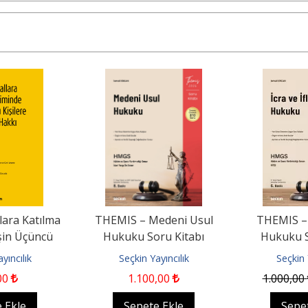
lara Katılma
THEMIS – Medeni Usul
THEMIS – İ
şin Üçüncü
Hukuku Soru Kitabı
Hukuku S
 Dava Hakkı...
yıncılık
Seçkin Yayıncılık
Seçkin 
00
1.100
,00
1.000
,00
 Ekle
Sepete Ekle
Sepe