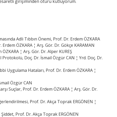
cesaretli girişiminden ötürü kutluyorum.
amasında Adli Tıbbın Önemi, Prof. Dr. Erdem ÖZKARA
 Dr. Erdem ÖZKARA ¦ Arş. Gör. Dr. Gökçe KARAMAN
Erdem ÖZKARA ¦ Arş. Gör. Dr. Alper KUREŞ
l Protokolü, Doç. Dr. İsmail Özgür CAN ¦ Yrd. Doç. Dr.
Tıbbi Uygulama Hataları, Prof. Dr. Erdem ÖZKARA ¦
 İsmail Özgür CAN
rşı Suçlar, Prof. Dr. Erdem ÖZKARA ¦ Arş. Gör. Dr.
ğerlendirilmesi, Prof. Dr. Akça Toprak ERGÖNEN ¦
ik Şiddet, Prof. Dr. Akça Toprak ERGÖNEN