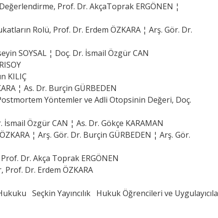
bi Değerlendirme, Prof. Dr. AkçaToprak ERGÖNEN ¦
katların Rolü, Prof. Dr. Erdem ÖZKARA ¦ Arş. Gör. Dr.
seyin SOYSAL ¦ Doç. Dr. İsmail Özgür CAN
ARISOY
ın KILIÇ
ZKARA ¦ As. Dr. Burçin GÜRBEDEN
Postmortem Yöntemler ve Adli Otopsinin Değeri, Doç.
 Dr. İsmail Özgür CAN ¦ As. Dr. Gökçe KARAMAN
 ÖZKARA ¦ Arş. Gör. Dr. Burçin GÜRBEDEN ¦ Arş. Gör.
m, Prof. Dr. Akça Toprak ERGÖNEN
r, Prof. Dr. Erdem ÖZKARA
 Hukuku
Seçkin Yayıncılık
Hukuk Öğrencileri ve Uygulayıcılar