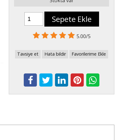
Stokta var
Sepete Ekle
5.00/5
Tavsiye et
Hata bildir
Favorilerime Ekle