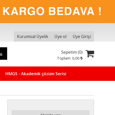
Kurumsal Üyelik
Üye ol
Üye Girişi
Sepetim (
0
)
ra
Toplam:
0
,00
HMGS - Akademik çözüm Serisi