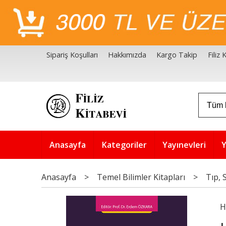
Sipariş Koşulları
Hakkımızda
Kargo Takip
Filiz
Filiz Kitabevi Kaynakçalar
Akademik Çözüm Serisi
Anasayfa
Kategoriler
Yayınevleri
Y
Anasayfa
>
Temel Bilimler Kitapları
>
Tıp, 
H