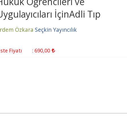
Hukuk Öğrencileri ve
Uygulayıcıları İçinAdli Tıp
rdem Özkara
Seçkin Yayıncılık
iste Fiyatı
:
690
,00