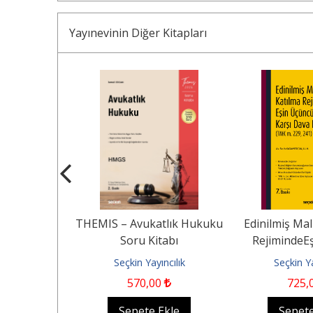
Yayınevinin Diğer Kitapları
 Yargılaması
THEMIS – Avukatlık Hukuku
Edinilmiş Mal
Soru Kitabı
RejimindeE
Kişilere Karşı
ncılık
Seçkin Yayıncılık
Seçkin Ya
00
570
,00
725
,
Ekle
Sepete Ekle
Sepete