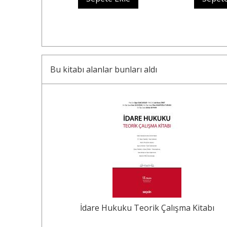
Bu kitabı alanlar bunları aldı
5
%
ş
İdare Hukuku Teorik Çalışma Kitabı