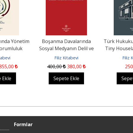
arında Yönetim
Boşanma Davalarında
Türk Hukuku
Sorumluluk
Sosyal Medyanın Delil ve
Tiny Housel
İspat Fonksiyonu
Mobil Evl
itabevi
Filiz Kitabevi
Filiz 
855
,00
400
,00
380
,00
250
 Ekle
Sepete Ekle
Sepe
Formlar