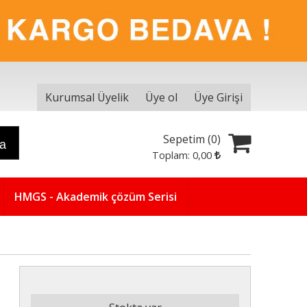
Kurumsal Üyelik
Üye ol
Üye Girişi
Sepetim (
0
)
ra
Toplam:
0
,00
HMGS - Akademik çözüm Serisi