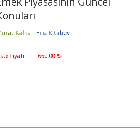
Emek Piyasasının Güncel
Konuları
urat Kalkan
Filiz Kitabevi
iste Fiyatı
:
660
,00