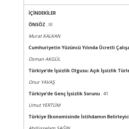
İÇİNDEKİLER
ÖNSÖZ
. III
Murat KALKAN
Cumhuriyetin Yüzüncü Yılında Ücretli Çalış
Osman AKGÜL
Türkiye’de İşsizlik Olgusu: Açık İşsizlik Tü
Onur YAVAŞ
Türkiye’de Genç İşsizlik Sorunu
. 41
Umut YERTÜM
Türkiye Ekonomisinde İstihdamın Belirleyici
Abdüsselam SAĞIN