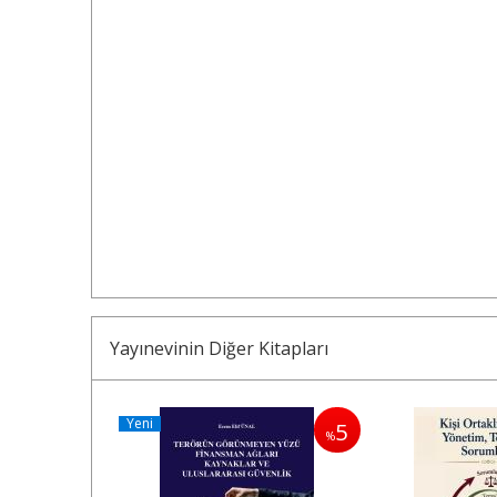
Yayınevinin Diğer Kitapları
Yeni
5
5
%
%