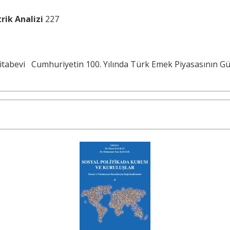
rik Analizi
227
Kitabevi
Cumhuriyetin 100. Yılında Türk Emek Piyasasının Gü