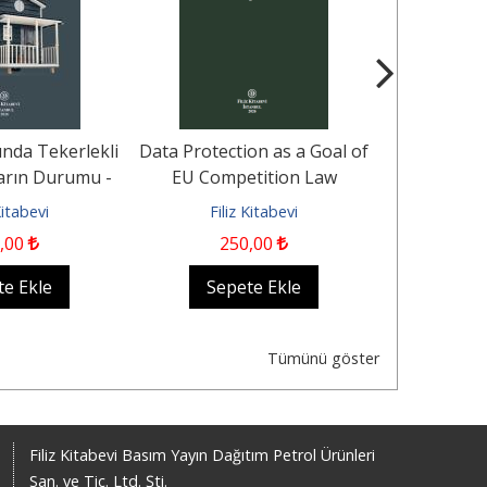
nda Tekerlekli
Data Protection as a Goal of
Aile 
arın Durumu -
EU Competition Law
Kaynaklana
ere Dair...
İhlali (
Kitabevi
Filiz Kitabevi
Fili
,00
250
,00
400
,00
te Ekle
Sepete Ekle
Sep
Tümünü göster
Filiz Kitabevi Basım Yayın Dağıtım Petrol Ürünleri
San. ve Tic. Ltd. Şti.