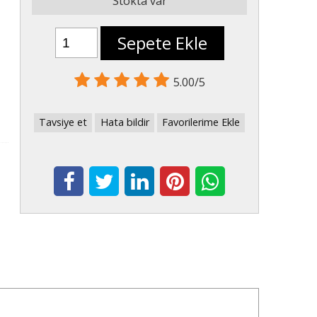
Stokta var
Sepete Ekle
5.00/5
Tavsiye et
Hata bildir
Favorilerime Ekle