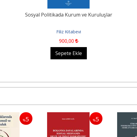
Sosyal Politikada Kurum ve Kuruluşlar
Filiz Kitabevi
900
,00
Sepete Ekle
5
5
%
%