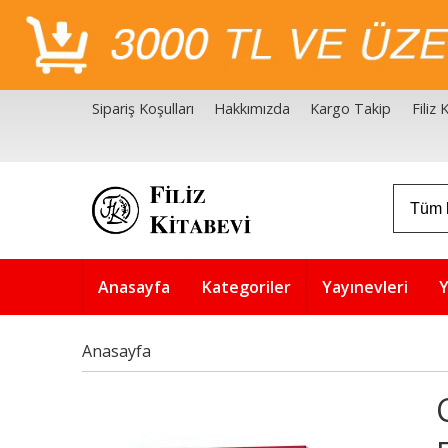
Sipariş Koşulları
Hakkımızda
Kargo Takip
Filiz
Filiz Kitabevi Kaynakçalar
Akademik Çözüm Serisi
Anasayfa
Kategoriler
Yayınevleri
Y
Anasayfa