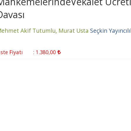
MahkemelerindeVekâlet Ücret
Davası
ehmet Akif Tutumlu,
Murat Usta
Seçkin Yayıncılı
iste Fiyatı
:
1.380
,00