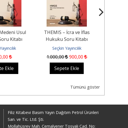
Medeni Usul
THEMIS – İcra ve İflas
Mal Rejimini
oru Kitabı
Hukuku Soru Kitabı
ve Paraları
Yayıncılık
Seçkin Yayıncılık
Seçkin
0
,00
1.000
,00
900
,00
8
te Ekle
Sepete Ekle
Sep
Tümünü göster
Filiz Kitabevi Basım Yayın Dağıtım Petrol Ürünleri
San. ve Tic. Ltd. Şti.
Mollahüsrev Mah. Cemalyener Tosyalı Cad. No: