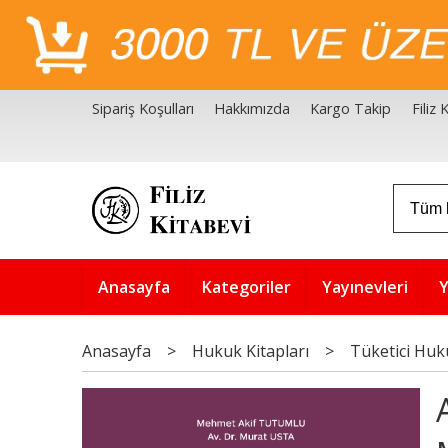
Sipariş Koşulları
Hakkımızda
Kargo Takip
Filiz
Filiz Kitabevi Kaynakçalar
Akademik Çözüm Serisi
Anasayfa
Kategoriler
Yayınevleri
Y
Anasayfa
>
Hukuk Kitapları
>
Tüketici Hu