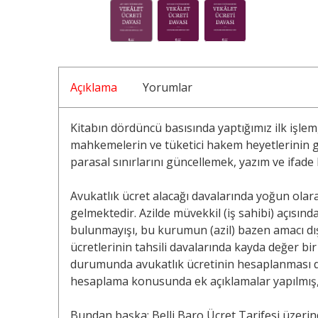
Açıklama
Yorumlar
Kitabın dördüncü basısında yaptığımız ilk işle
mahkemelerin ve tüketici hakem heyetlerinin gör
parasal sınırlarını güncellemek, yazım ve ifade
Avukatlık ücret alacağı davalarında yoğun olar
gelmektedir. Azilde müvekkil (iş sahibi) açıs
bulunmayışı, bu kurumun (azil) bazen amacı dış
ücretlerinin tahsili davalarında kayda değer bir
durumunda avukatlık ücretinin hesaplanması d
hesaplama konusunda ek açıklamalar yapılmış, b
Bundan başka: Belli Baro Ücret Tarifesi üzeri