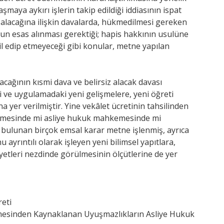
aya aykırı işlerin takip edildiği iddiasının ispat
 alacağına ilişkin davalarda, hükmedilmesi gereken
run esas alınması gerektiği; hapis hakkının usulüne
il edip etmeyeceği gibi konular, metne yapılan
cağının kısmi dava ve belirsiz alacak davası
 ve uygulamadaki yeni gelişmelere, yeni öğreti
a yer verilmiştir. Yine vekâlet ücretinin tahsilinden
kemesinde mi asliye hukuk mahkemesinde mi
 bulunan birçok emsal karar metne işlenmiş, ayrıca
 ayrıntılı olarak işleyen yeni bilimsel yapıtlara,
yetleri nezdinde görülmesinin ölçütlerine de yer
eti
şmesinden Kaynaklanan Uyuşmazlıkların Asliye Hukuk