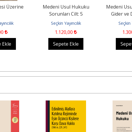
esi Üzerine
Medeni Usul Hukuku
Medeni Us
Sorunları Cilt: 5
Gider ve 
yıncılık
Seçkin Yayıncılık
Seçkin 
00
1.120
,00
1.30
 Ekle
Sepete Ekle
Sepe