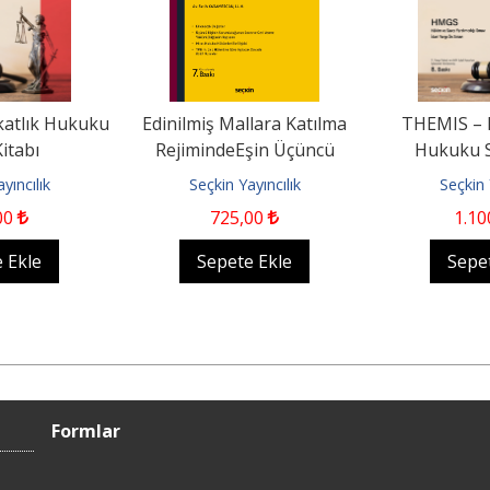
atlık Hukuku
Edinilmiş Mallara Katılma
THEMIS – 
itabı
RejimindeEşin Üçüncü
Hukuku S
Kişilere Karşı Dava Hakkı...
yıncılık
Seçkin Yayıncılık
Seçkin 
00
725
,00
1.10
 Ekle
Sepete Ekle
Sepe
Formlar