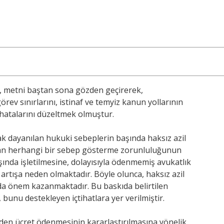
m, metni baştan sona gözden geçirerek,
ev sınırlarını, istinaf ve temyiz kanun yollarının
 hatalarını düzeltmek olmuştur.
ak dayanılan hukuki sebeplerin başında haksız azil
ından herhangi bir sebep gösterme zorunluluğunun
ında işletilmesine, dolayısıyla ödenmemiş avukatlık
 artışa neden olmaktadır. Böyle olunca, haksız azil
a önem kazanmaktadır. Bu baskıda belirtilen
unu destekleyen içtihatlara yer verilmiştir.
nden ücret ödenmesinin kararlaştırılmasına yönelik