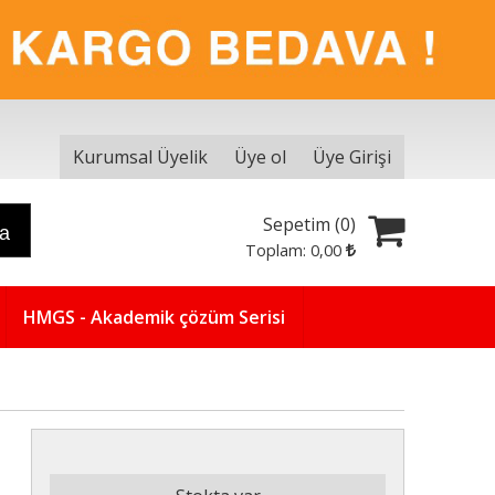
Kurumsal Üyelik
Üye ol
Üye Girişi
Sepetim (
0
)
ra
Toplam:
0
,00
HMGS - Akademik çözüm Serisi