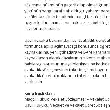
sözleşme hükmünün geçerli olup olmadığı; anlaşm
yükünün hangi tarafa ait olduğu; yabancı para
vekâlet ücretinin tespitinde hangi tarihteki ku
uygun kullanılmamasının haklı azil sebebi teşk
ilaveler arasındadır.
Usul hukuku bakımından ise; avukatlık ücret ala
formunda açılıp açılmayacağı konusunda öğreti
kaynaklarına, yeni içtihatlara ve BAM kararların
kaynaklanan alacak davalarının tüketici mah
bakılacağı sorununun aydınlatılmasına katkıda
avukatlık sözleşmesinin tüketici işlemi boyutunu
avukatlık ücret alacaklarının tüketici hakem he
verilmiştir.
Konu Başlıkları:
Maddi Hukuk: Vekâlet Sözleşmesi – Vekâlet Ücr
Usul Hukuku: Vekâlet ve Vekâlet Ücret Sözle