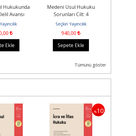
ul Hukukunda
Medeni Usul Hukuku
Hukuk Ya
Delil Avansı
Sorunları Cilt: 4
Hüküm 
Yayıncılık
Seçkin Yayıncılık
Seçkin
0
,00
940
,00
1.
te Ekle
Sepete Ekle
Sep
Tümünü göster
10
%