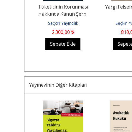
liken Satışa
Tüketicinin Korunması
Yargı Felsef
pu İptal ve
Hakkında Kanun Şerhi
avası
ncilik
Seçkin Yayıncılık
Seçkin Ya
00
2.300
,00
810
,
Ekle
Sepete Ekle
Sepete
Yayınevinin Diğer Kitapları