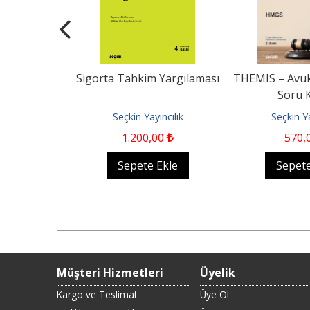
sel Dönüşüm
Sigorta Tahkim Yargılaması
THEMIS – Avuk
ku
Soru K
ncılık
Seçkin Yayıncılık
Seçkin Ya
0
1.200
,00
570
,
Ekle
Sepete Ekle
Sepete
Müşteri Hizmetleri
Üyelik
Kargo ve Teslimat
Üye Ol