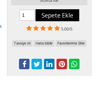
i
Stokta var
Sepete Ekle
k
5.00/5
Tavsiye et
Hata bildir
Favorilerime Ekle