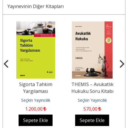
Yayınevinin Diğer Kitapları
Sigorta Tahkim
THEMIS – Avukatlık
Yargılaması
Hukuku Soru Kitabı
K
Seçkin Yayıncılık
Seçkin Yayıncılık
1.200
,00
570
,00
Sepete Ekle
Sepete Ekle