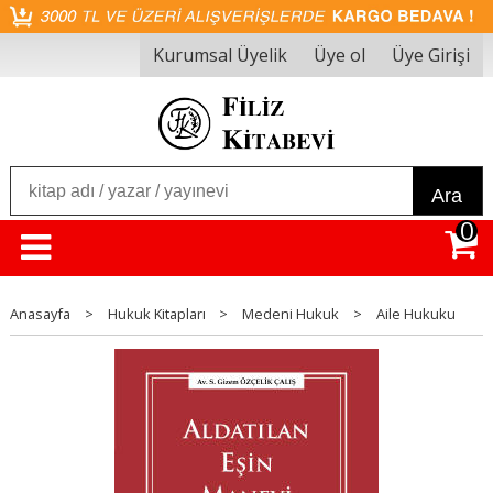
Kurumsal Üyelik
Üye ol
Üye Girişi
Ara
0
Anasayfa
>
Hukuk Kitapları
>
Medeni Hukuk
>
Aile Hukuku