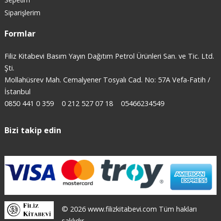
Siparişlerim
Formlar
Filiz Kitabevi Basım Yayın Dağıtım Petrol Ürünleri San. ve Tic. Ltd.
Şti.
Mollahüsrev Mah. Cemalyener Tosyalı Cad. No: 57A Vefa-Fatih /
İstanbul
0850 441 0 359
0 212 527 07 18
05466234549
Bizi takip edin
© 2026 www.filizkitabevi.com Tüm hakları
saklıdır.