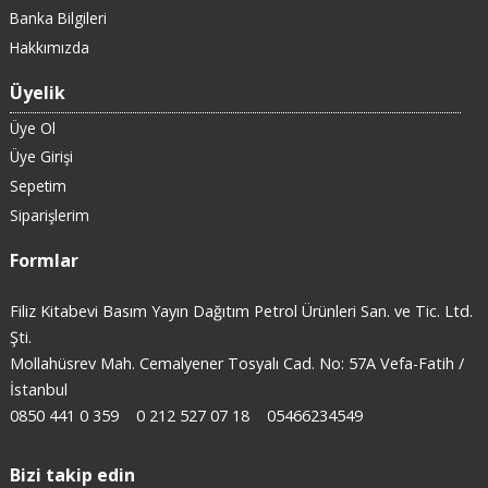
Banka Bilgileri
Hakkımızda
Üyelik
Üye Ol
Üye Girişi
Sepetim
Siparişlerim
Formlar
Filiz Kitabevi Basım Yayın Dağıtım Petrol Ürünleri San. ve Tic. Ltd.
Şti.
Mollahüsrev Mah. Cemalyener Tosyalı Cad. No: 57A Vefa-Fatih /
İstanbul
0850 441 0 359
0 212 527 07 18
05466234549
Bizi takip edin