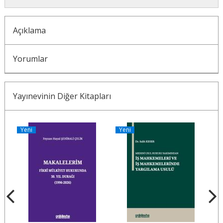
Açıklama
Yorumlar
Yayınevinin Diğer Kitapları
Yeni
Yeni
Y