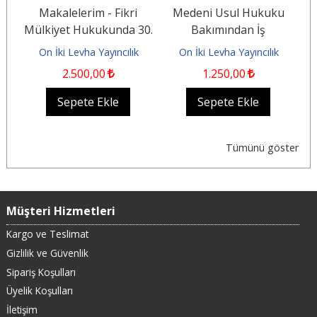
Makalelerim - Fikri
Medeni Usul Hukuku
61
Mülkiyet Hukukunda 30.
Bakımından İş
e
Yıl Durağı (1996-2026)
Mahkemeleri ve İş
On İki Levha Yayıncılık
On İki Levha Yayıncılık
Mahkemelerinde...
2.500
,00
1.250
,00
Sepete Ekle
Sepete Ekle
Tümünü göster
Müşteri Hizmetleri
Kargo ve Teslimat
Gizlilik ve Güvenlik
Sipariş Koşulları
Üyelik Koşulları
İletişim