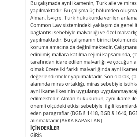
Bu çalışmada ayni ikamenin, Türk aile ve mir
yapılmaktadır. Bu çalışma üç bölümden oluşmak
Alman, İsviçre, Türk hukukunda verilen anlama 
Common Law sistemindeki yaklaşım da genel itib
bağlantısı sebebiyle malvarlığı ve özel malva
yapılmaktadır. Bu çalışmanın birinci bölümünde
koruma amacına da değinilmektedir. Çalışmanın
edinilmiş mallara katılma rejimi kapsamında,
tarafından idare edilen malvarlığı ve çocuğun 
olmak üzere iki farklı malvarlığında ayni ikam
değerlendirmeler yapılmaktadır. Son olarak, 
alanında miras ortaklığı, miras sebebiyle isti
ayni ikame ilkesinin uygulanıp uygulanmayacağ
edilmektedir. Alman hukukunun, ayni ikame ile b
önemli ölçüdeki etkisi sebebiyle, ilgili kısıml
eden paragraflar (BGB § 1418, BGB § 1646, BGB
alınmaktadır.(ARKA KAPAKTAN)
İÇİNDEKİLER
GİRİŞ