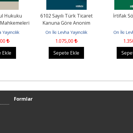
ul Hukuku
6102 Sayılı Türk Ticaret
İrtifak S
 Mahkemeleri
Kanuna Göre Anonim
elerinde...
Şirketlerde Yönetim Kurulu...
 Yayıncılık
On İki Levha Yayıncılık
On İki Lev
,00
1.075
,00
1.35
 Ekle
Sepete Ekle
Sepe
Formlar