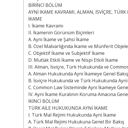
BİRİNCİ BÖLÜM
AYNİ İKAME KAVRAMI, ALMAN, İSVİÇRE, TÜ
İKAME
I. İkame Kavramı
II. İkamenin Görünüm Biçimleri
A. Ayni İkame ve Şahsi İkame
B. Özel Malvarlığında İkame ve Münferit Objel
C. Objektif İkame ve Subjektif İkame
D. Mutlak Etkili İkame ve Nispi Etkili İkame
III. Alman, İsviçre, Türk Hukukunda ve Commo
A. Alman Hukukunda Ayni İkameye Genel Bakı
B. İsviçre Hukukunda ve Türk Hukukunda Ayni
C. Common Law Sisteminde Ayni İkameye Gene
IV. Ayni İkame Kuralının Koruma Amacına Genel
İKİNCİ BÖLÜM
TÜRK AİLE HUKUKUNDA AYNİ İKAME
I. Türk Mal Rejimi Hukukunda Ayni İkame
A. Türk Mal Rejimi Hukukuna Genel Bir Bakış