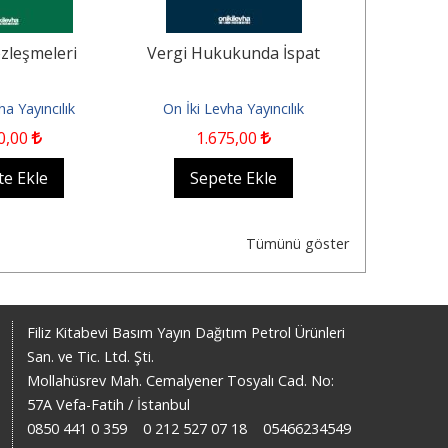
özleşmeleri
Vergi Hukukunda İspat
Vergi Huku
Ku
ha Yayıncılık
On İki Levha Yayıncılık
On İki Le
0
,00
1.675
,00
2
te Ekle
Sepete Ekle
Sep
Tümünü göster
Filiz Kitabevi Basım Yayın Dağıtım Petrol Ürünleri
San. ve Tic. Ltd. Şti.
Mollahüsrev Mah. Cemalyener Tosyalı Cad. No:
57A Vefa-Fatih / İstanbul
0850 441 0 359
0 212 527 07 18
05466234549