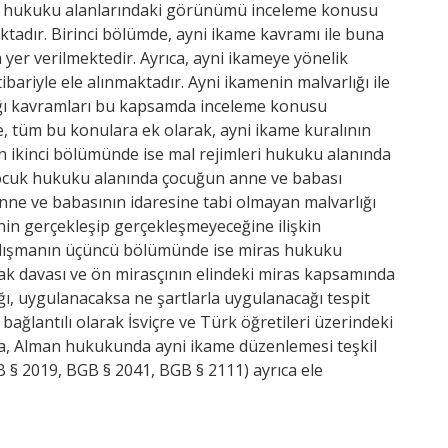
as hukuku alanlarındaki görünümü inceleme konusu
tadır. Birinci bölümde, ayni ikame kavramı ile buna
yer verilmektedir. Ayrıca, ayni ikameye yönelik
ariyle ele alınmaktadır. Ayni ikamenin malvarlığı ile
rlığı kavramları bu kapsamda inceleme konusu
, tüm bu konulara ek olarak, ayni ikame kuralının
 ikinci bölümünde ise mal rejimleri hukuku alanında
 çocuk hukuku alanında çocuğun anne ve babası
anne ve babasının idaresine tabi olmayan malvarlığı
enin gerçekleşip gerçekleşmeyeceğine ilişkin
çalışmanın üçüncü bölümünde ise miras hukuku
hkak davası ve ön mirasçının elindeki miras kapsamında
ı, uygulanacaksa ne şartlarla uygulanacağı tespit
ağlantılı olarak İsviçre ve Türk öğretileri üzerindeki
arda, Alman hukukunda ayni ikame düzenlemesi teşkil
 § 2019, BGB § 2041, BGB § 2111) ayrıca ele