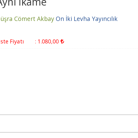
Ayni İkame
üşra Cömert Akbay
On İki Levha Yayıncılık
iste Fiyatı
:
1.080
,00