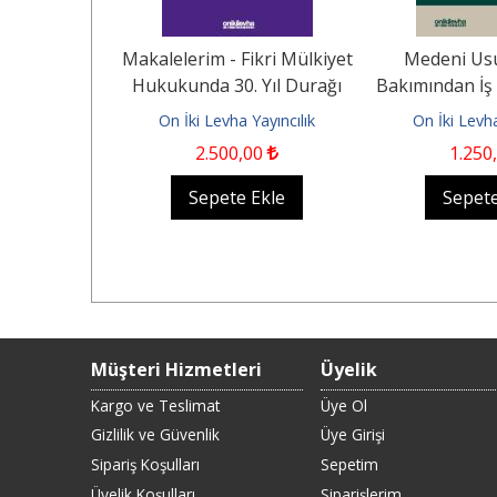
üm Eksikliği
Makalelerim - Fikri Mülkiyet
Medeni Us
f İncelemesi
Hukukunda 30. Yıl Durağı
Bakımından İş
(HMK...
(1996-2026)
ve İş Mahkem
ayıncılık
On İki Levha Yayıncılık
On İki Levha
0
2.500
,00
1.250
Ekle
Sepete Ekle
Sepete
Müşteri Hizmetleri
Üyelik
Kargo ve Teslimat
Üye Ol
Gizlilik ve Güvenlik
Üye Girişi
Sipariş Koşulları
Sepetim
Üyelik Koşulları
Siparişlerim