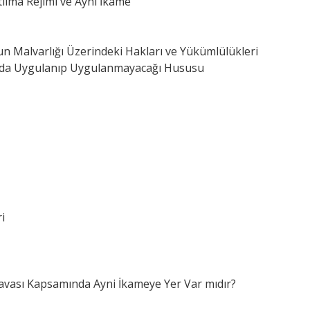
tılma Rejimi ve Ayni İkame
n Malvarlığı Üzerindeki Hakları ve Yükümlülükleri
ında Uygulanıp Uygulanmayacağı Hususu
i
avası Kapsamında Ayni İkameye Yer Var mıdır?