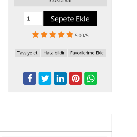
Stokta var
Sepete Ekle
5.00/5
Tavsiye et
Hata bildir
Favorilerime Ekle