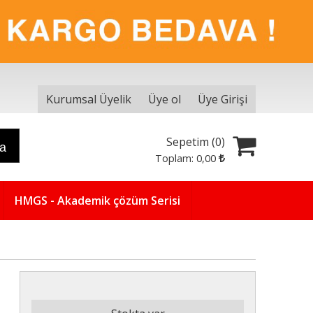
Kurumsal Üyelik
Üye ol
Üye Girişi
Sepetim (
0
)
ra
Toplam:
0
,00
HMGS - Akademik çözüm Serisi