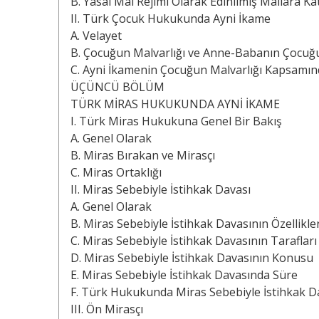
B. Yasal Mal Rejimi Olarak Edinilmiş Mallara Ka
II. Türk Çocuk Hukukunda Ayni İkame
A. Velayet
B. Çocuğun Malvarlığı ve Anne-Babanın Çocuğu
C. Ayni İkamenin Çocuğun Malvarlığı Kapsam
ÜÇÜNCÜ BÖLÜM
TÜRK MİRAS HUKUKUNDA AYNİ İKAME
I. Türk Miras Hukukuna Genel Bir Bakış
A. Genel Olarak
B. Miras Bırakan ve Mirasçı
C. Miras Ortaklığı
II. Miras Sebebiyle İstihkak Davası
A. Genel Olarak
B. Miras Sebebiyle İstihkak Davasının Özellikler
C. Miras Sebebiyle İstihkak Davasının Tarafları
D. Miras Sebebiyle İstihkak Davasının Konusu
E. Miras Sebebiyle İstihkak Davasında Süre
F. Türk Hukukunda Miras Sebebiyle İstihkak D
III. Ön Mirasçı