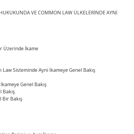
RK HUKUKUNDA VE COMMON LAW ÜLKELERİNDE AYNİ
er Üzerinde İkame
n Law Sisteminde Ayni İkameye Genel Bakış
ş
 İkameye Genel Bakış
l Bakış
 Bir Bakış