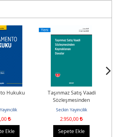
Yeni
Yeni
nto Hukuku
Taşınmaz Satış Vaadi
Terek
Sözleşmesinden
Kaynaklanan Davalar
Yayincilik
Seckin Yayincilik
Seckin
,00
2.950
,00
3.
te Ekle
Sepete Ekle
Sep