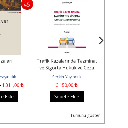
5
%
azaları
Trafik Kazalarında Tazminat
Tazminat Hu
ve Sigorta Hukuk ve Ceza
Sorumluluğu
Yayıncılık
Seçkin Yayıncılık
Seçkin
1.311
,00
3.150
,00
1.
te Ekle
Sepete Ekle
Sep
Tümünü göster