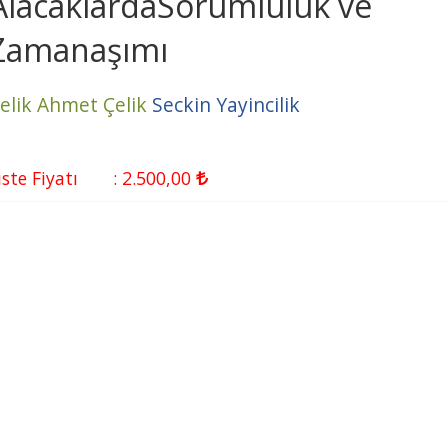
AlacaklardaSorumluluk ve
Zamanaşımı
elik Ahmet Çelik
Seckin Yayincilik
iste Fiyatı
:
2.500
,00