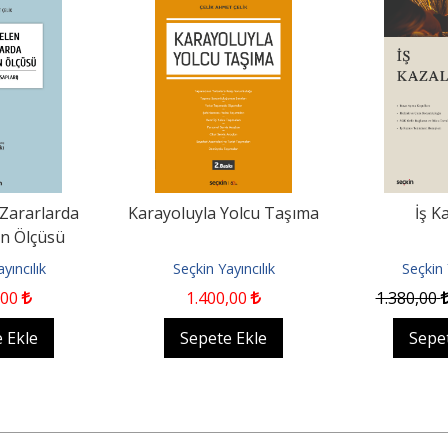
Zararlarda
Karayoluyla Yolcu Taşıma
İş K
n Ölçüsü
Hesapları)
yıncılık
Seçkin Yayıncılık
Seçkin 
,00
1.400
,00
1.380
,00
 Ekle
Sepete Ekle
Sepe