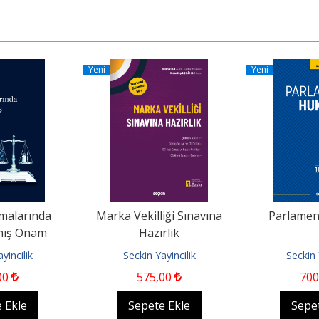
Yeni
Yeni
malarında
Marka Vekilliği Sınavına
Parlame
lmış Onam
Hazırlık
yincilik
Seckin Yayincilik
Seckin 
00
575
,00
700
 Ekle
Sepete Ekle
Sepe