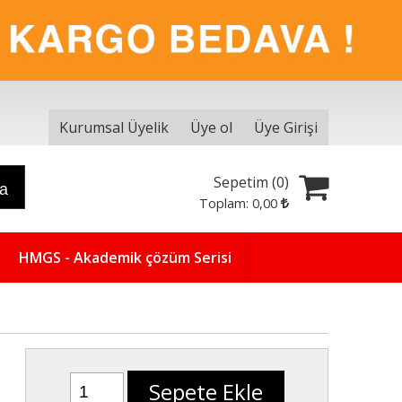
Kurumsal Üyelik
Üye ol
Üye Girişi
Sepetim (
0
)
ra
Toplam:
0
,00
HMGS - Akademik çözüm Serisi
Sepete Ekle