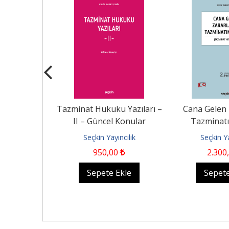
rumluluk
Tazminat Hukuku Yazıları –
Cana Gelen 
II – Güncel Konular
Tazminatı
(Tazminat 
ncilik
Seçkin Yayıncılık
Seçkin Ya
00
950
,00
2.300
Ekle
Sepete Ekle
Sepete