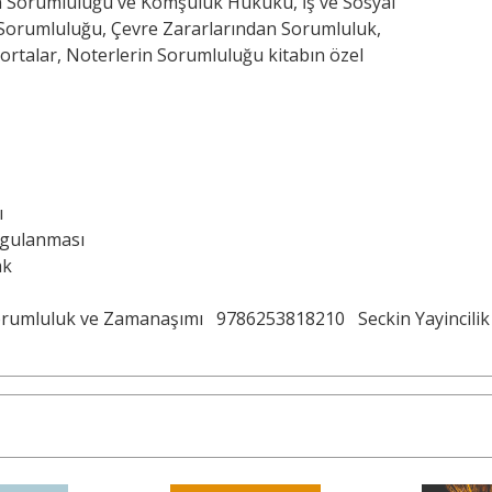
n Sorumluluğu ve Komşuluk Hukuku, İş ve Sosyal
Sorumluluğu, Çevre Zararlarından Sorumluluk,
ortalar, Noterlerin Sorumluluğu kitabın özel
ı
ygulanması
ak
orumluluk ve Zamanaşımı
9786253818210
Seckin Yayincilik