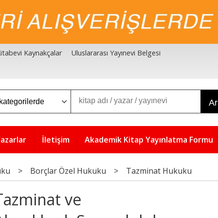
 Kitabevi Kaynakçalar
Uluslararası Yayınevi Belgesi
A
azarlar
İletişim
Akademik Kitap Yayınlatma Formu
uku
>
Borçlar Özel Hukuku
>
Tazminat Hukuku
Tazminat ve