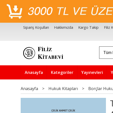
Sipariş Koşulları
Hakkımızda
Kargo Takip
Filiz
Filiz Kitabevi Kaynakçalar
Akademik Çözüm Serisi
Anasayfa
Kategoriler
Yayınevleri
Y
Anasayfa
>
Hukuk Kitapları
>
Borçlar Huk