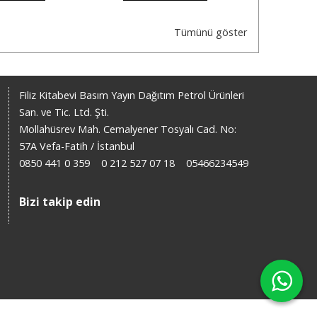
Tümünü göster
Filiz Kitabevi Basım Yayın Dağıtım Petrol Ürünleri
San. ve Tic. Ltd. Şti.
Mollahüsrev Mah. Cemalyener Tosyalı Cad. No:
57A Vefa-Fatih / İstanbul
0850 441 0 359
0 212 527 07 18
05466234549
Bizi takip edin