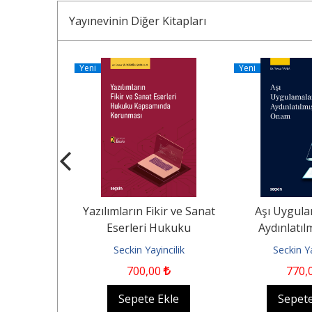
Yayınevinin Diğer Kitapları
Yeni
Yeni
nin Ceza
Yazılımların Fikir ve Sanat
Aşı Uygula
in Temel
Eserleri Hukuku
Aydınlatı
i ve Savunma
Kapsamında Korunması
ncilik
Seckin Yayincilik
Seckin Ya
ı
00
700
,00
770
,
Ekle
Sepete Ekle
Sepete