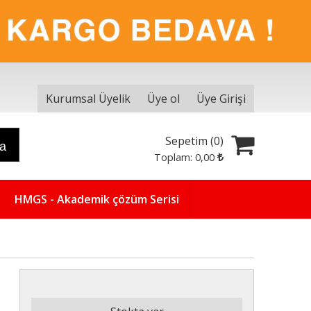
Kurumsal Üyelik
Üye ol
Üye Girişi
Sepetim (
0
)
ra
Toplam:
0
,00
HMGS - Akademik çözüm Serisi