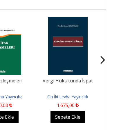
özleşmeleri
Vergi Hukukunda İspat
Vergi Huku
Ku
ha Yayıncılık
On İki Levha Yayıncılık
On İki Le
0
,00
1.675
,00
2
te Ekle
Sepete Ekle
Sep