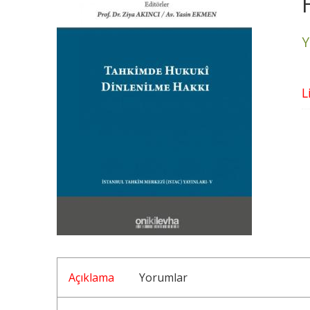
Y
L
Açıklama
Yorumlar