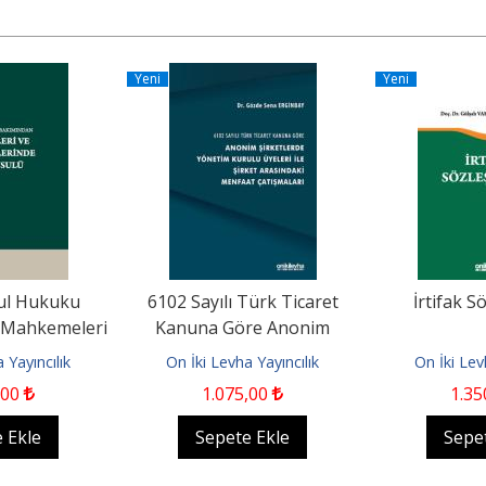
Yeni
Yeni
ul Hukuku
6102 Sayılı Türk Ticaret
İrtifak S
 Mahkemeleri
Kanuna Göre Anonim
elerinde...
Şirketlerde Yönetim Kurulu...
 Yayıncılık
On İki Levha Yayıncılık
On İki Lev
,00
1.075
,00
1.35
 Ekle
Sepete Ekle
Sepe