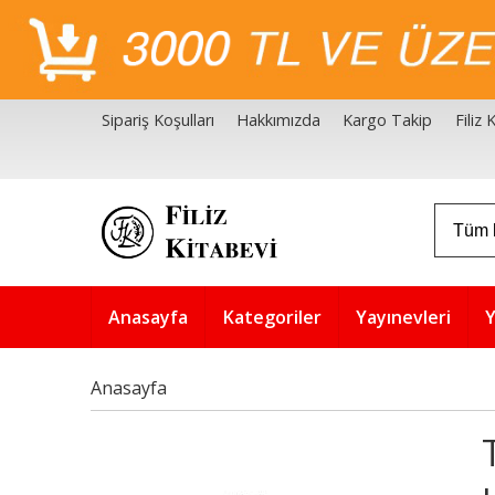
Sipariş Koşulları
Hakkımızda
Kargo Takip
Filiz
Filiz Kitabevi Kaynakçalar
Akademik Çözüm Serisi
Anasayfa
Kategoriler
Yayınevleri
Y
Anasayfa