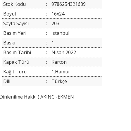
Stok Kodu
:
9786254321689
Boyut
:
16x24
Sayfa Sayısı
:
203
Basım Yeri
:
İstanbul
Baskı
:
1
Basım Tarihi
:
Nisan 2022
Kapak Türü
:
Karton
Kağıt Türü
:
1.Hamur
Dili
:
Türkçe
Dinlenilme Hakkı ( AKINCI-EKMEN