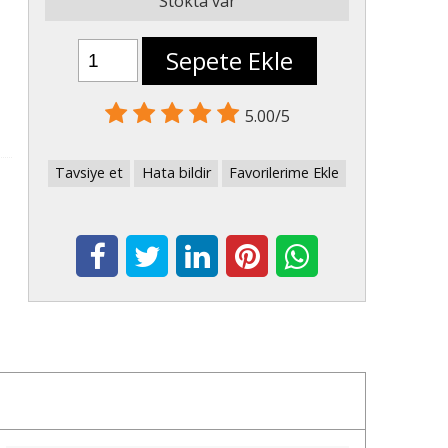
Stokta var
Sepete Ekle
5.00/5
Tavsiye et
Hata bildir
Favorilerime Ekle