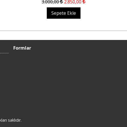
3.000
,00
2.850
,00
Sepete Ekle
Formlar
rı saklıdır.