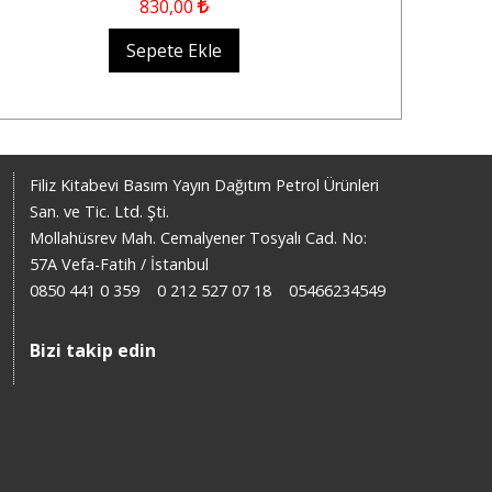
830
,00
Sepete Ekle
Filiz Kitabevi Basım Yayın Dağıtım Petrol Ürünleri
San. ve Tic. Ltd. Şti.
Mollahüsrev Mah. Cemalyener Tosyalı Cad. No:
57A Vefa-Fatih / İstanbul
0850 441 0 359
0 212 527 07 18
05466234549
Bizi takip edin