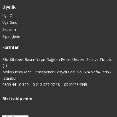
Üyelik
Üye Ol
Üye Girişi
Sepetim
Siparişlerim
Formlar
Filiz Kitabevi Basım Yayın Dağıtım Petrol Ürünleri San. ve Tic. Ltd.
Şti.
Mollahüsrev Mah. Cemalyener Tosyalı Cad. No: 57A Vefa-Fatih /
İstanbul
0850 441 0 359
0 212 527 07 18
05466234549
Bizi takip edin