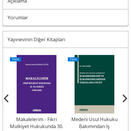
Açıklama
Yorumlar
Yayınevinin Diğer Kitapları
Yeni
Yeni
Y
Makalelerim - Fikri
Medeni Usul Hukuku
61
Mülkiyet Hukukunda 30.
Bakımından İş