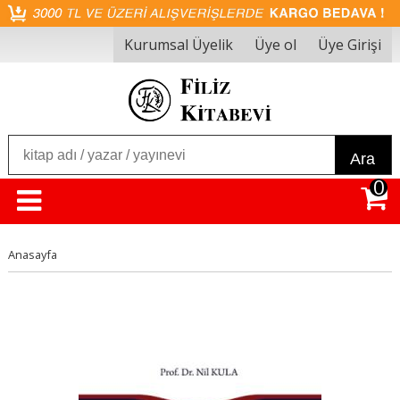
Kurumsal Üyelik
Üye ol
Üye Girişi
Ara
0
Anasayfa