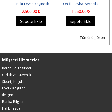
e
Yıl Durağı (1996-2026)
Mahkemeleri ve İş
On İki Levha Yayıncılık
On İki Levha Yayıncılık
Mahkemelerinde...
2.500
,00
1.250
,00
Sepete Ekle
Sepete Ekle
Tümünü göster
Müşteri Hizmetleri
Kargo ve Teslimat
Gizlilik ve Güvenlik
Sipariş Koşulları
Üyelik Koşulları
İletişim
Banka Bilgileri
Hakkımızda