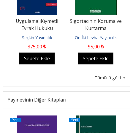
ve
UygulamalıKıymetli
Sigortacının Koruma ve
Evrak Hukuku
Kurtarma
Masraflarından
Seçkin Yayıncılık
On İki Levha Yayıncılık
.
Sorumluluğu (TTK m.
375
,00
95
,00
1448/...
Sepete Ekle
Sepete Ekle
Tümünü göster
Yayınevinin Diğer Kitapları
Yeni
Yeni
Y