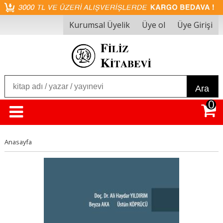
Kurumsal Üyelik
Üye ol
Üye Girişi
Ara
0
Anasayfa