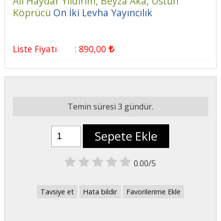
Ali Haydar Yıldırım,
Beyza Aka,
Üstün
Köprücü
On İki Levha Yayıncılık
Liste Fiyatı
:
890
,00
Temin süresi 3 gündür.
Sepete Ekle
0.00/5
Tavsiye et
Hata bildir
Favorilerime Ekle