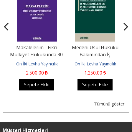
Makalelerim - Fikri
Medeni Usul Hukuku
61
Mülkiyet Hukukunda 30.
Bakımından İş
e
Yıl Durağı (1996-2026)
Mahkemeleri ve İş
On İki Levha Yayıncılık
On İki Levha Yayıncılık
Mahkemelerinde...
2.500
,00
1.250
,00
Sepete Ekle
Sepete Ekle
Tümünü göster
Müşteri Hizmetleri