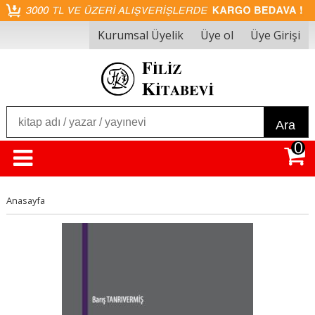
Kurumsal Üyelik
Üye ol
Üye Girişi
Ara
0
Anasayfa