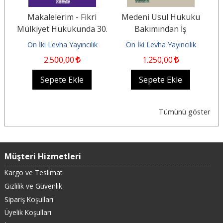
Makalelerim - Fikri
Medeni Usul Hukuku
61
Mülkiyet Hukukunda 30.
Bakımından İş
e
Yıl Durağı (1996-2026)
Mahkemeleri ve İş
On İki Levha Yayıncılık
On İki Levha Yayıncılık
Mahkemelerinde...
2.500
,00
1.250
,00
Sepete Ekle
Sepete Ekle
Tümünü göster
Müşteri Hizmetleri
Kargo ve Teslimat
Gizlilik ve Güvenlik
Sipariş Koşulları
Üyelik Koşulları