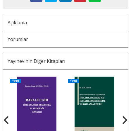
Açıklama
Yorumlar
Yayınevinin Diğer Kitapları
Yeni
Yeni
Y