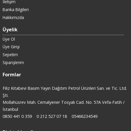
İletişim
Banka Bilgileri
Hakkımızda
Üyelik
Üye Ol
Üye Girişi
Sepetim
Siparişlerim
Formlar
Filiz Kitabevi Basım Yayın Dağıtım Petrol Ürünleri San. ve Tic. Ltd.
Şti.
Mollahüsrev Mah. Cemalyener Tosyalı Cad. No: 57A Vefa-Fatih /
İstanbul
0850 441 0 359
0 212 527 07 18
05466234549