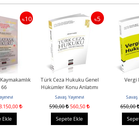
10
5
%
%
aymakamlık
Türk Ceza Hukuku Genel
Vergi
 66
Hükümler Konu Anlatımı
ayınevi
Savaş Yayınevi
Savaş 
3.150
,00
590
,00
560
,50
650
,00
 Ekle
Sepete Ekle
Sepe