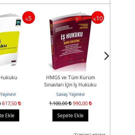
5
10
%
%
 Hukuku
HMGS ve Tüm Kurum
HMGS v
Sınavları İçin İş Hukuku
Sınavları İç
Konu Anlatımı
B
Yayınevi
Savaş Yayınevi
Sava
617
,50
1.100
,00
990
,00
1.400
,00
te Ekle
Sepete Ekle
Sep
Tümünü göster