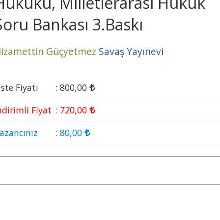
Hukuku, Milletlerarası Hukuk
Soru Bankası 3.Baskı
izamettin Güçyetmez
Savaş Yayınevi
iste Fiyatı
:
800
,00
ndirimli Fiyat
:
720
,00
azancınız
:
80
,00