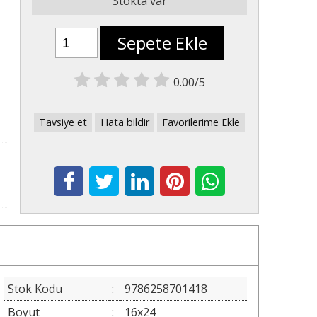
Stokta var
Sepete Ekle
0.00/5
Tavsiye et
Hata bildir
Favorilerime Ekle
Stok Kodu
:
9786258701418
Boyut
:
16x24