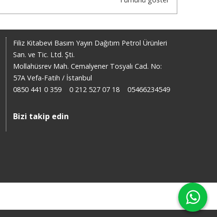
Filiz Kitabevi Basım Yayın Dağıtım Petrol Ürünleri
San. ve Tic. Ltd. Şti.
Mollahüsrev Mah. Cemalyener Tosyalı Cad. No:
57A Vefa-Fatih / İstanbul
0850 441 0 359
0 212 527 07 18
05466234549
Bizi takip edin