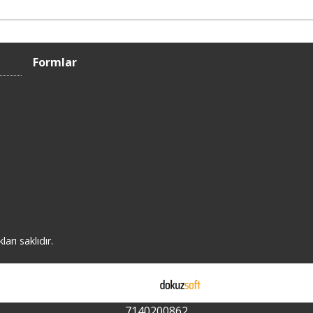
Formlar
rı saklıdır.
E-ticaret
7140200862