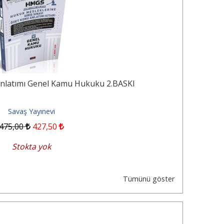
latımı Genel Kamu Hukuku 2.BASKI
HMGS Kam
Savaş Yayınevi
475
,00
427
,50
Stokta yok
Tümünü göster