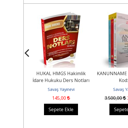
5
%
sleklerine
HUKAL HMGS Hakimlik
KANUNNAME K
oru Bankası
İdare Hukuku Ders Notları
Kod:
ınevi
Savaş Yayınevi
Savaş Y
.275
,00
145
,00
3.500
,00
 yok
Sepete Ekle
Sepete