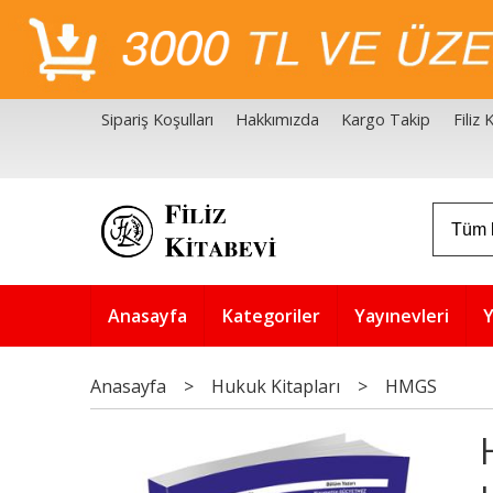
Sipariş Koşulları
Hakkımızda
Kargo Takip
Filiz
Filiz Kitabevi Kaynakçalar
Akademik Çözüm Serisi
Anasayfa
Kategoriler
Yayınevleri
Y
Anasayfa
>
Hukuk Kitapları
>
HMGS