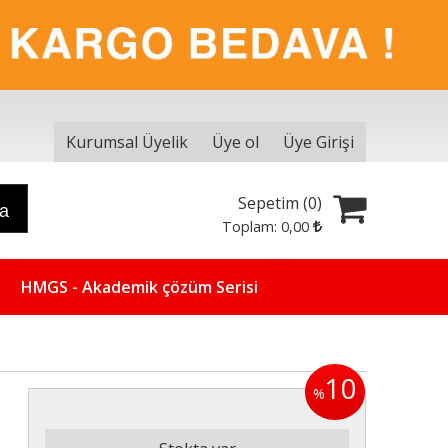
Kurumsal Üyelik
Üye ol
Üye Girişi
Sepetim (
0
)
ra
Toplam:
0
,00
HMGS - Akademik çözüm Serisi
10
%