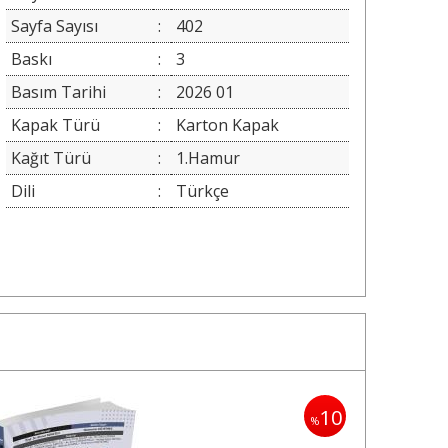
Sayfa Sayısı
:
402
Baskı
:
3
Basım Tarihi
:
2026 01
Kapak Türü
:
Karton Kapak
Kağıt Türü
:
1.Hamur
Dili
:
Türkçe
10
%