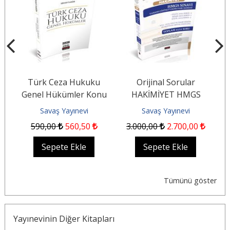
Türk Ceza Hukuku
Orijinal Sorular
Genel Hükümler Konu
HAKİMİYET HMGS
ı
Anlatımı
Sınavı Çıkmış Soru
Savaş Yayınevi
Savaş Yayınevi
Bankası
590
,00
560
,50
3.000
,00
2.700
,00
Sepete Ekle
Sepete Ekle
Tümünü göster
Yayınevinin Diğer Kitapları