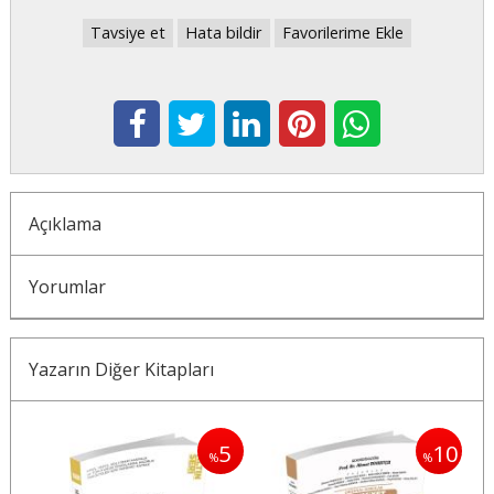
Tavsiye et
Hata bildir
Favorilerime Ekle
Açıklama
Yorumlar
Yazarın Diğer Kitapları
5
5
10
%
%
%