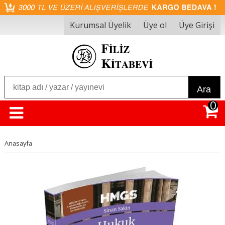
Kurumsal Üyelik
Üye ol
Üye Girişi
Ara
0
Anasayfa