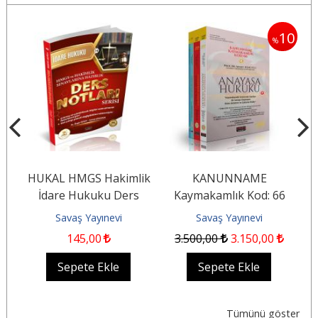
5
10
%
%
HUKAL HMGS Hakimlik
KANUNNAME
İdare Hukuku Ders
Kaymakamlık Kod: 66
G
ı
Notları
Savaş Yayınevi
Savaş Yayınevi
145
,00
3.500
,00
3.150
,00
Sepete Ekle
Sepete Ekle
Tümünü göster