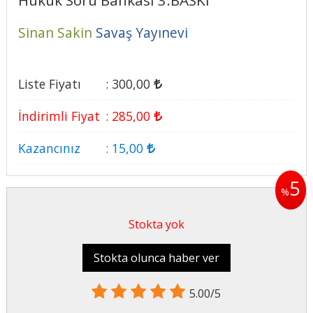
Hukuk Soru Bankası 3.BASKI
Sinan Sakin
Savaş Yayınevi
Liste Fiyatı
:
300
,00
İndirimli Fiyat
:
285
,00
Kazancınız
:
15
,00
5
%
Stokta yok
Stokta olunca haber ver
5.00/5