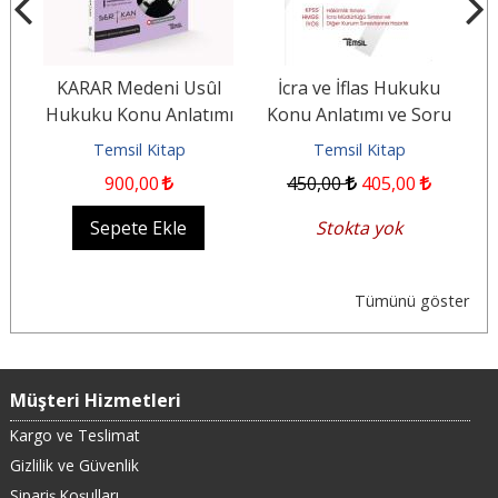
l
KARAR Medeni Usûl
İcra ve İflas Hukuku
sı
Hukuku Konu Anlatımı
Konu Anlatımı ve Soru
Kitabı 4.Baskı
Bankası
Temsil Kitap
Temsil Kitap
900
,00
450
,00
405
,00
Sepete Ekle
Stokta yok
Tümünü göster
Müşteri Hizmetleri
Kargo ve Teslimat
Gizlilik ve Güvenlik
Sipariş Koşulları