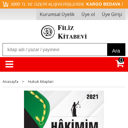
Kurumsal Üyelik
Üye ol
Üye Girişi
Ara
0
Anasayfa
>
Hukuk Kitapları