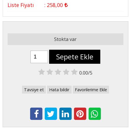
Liste Fiyatı
:
258
,00
Stokta var
Sepete Ekle
0.00/5
Tavsiye et
Hata bildir
Favorilerime Ekle