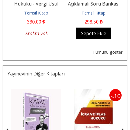
ası
Hukuku - Vergi Usul
Açıklamalı Soru Bankası
Hukuku; Maliye Mikro
- Ticaret Hukuku İş
H
Temsil Kitap
Temsil Kitap
İktisat - Makro...
Hukuku;...
330
,00
298
,50
Stokta yok
Sepete Ekle
Tümünü göster
Yayınevinin Diğer Kitapları
10
%