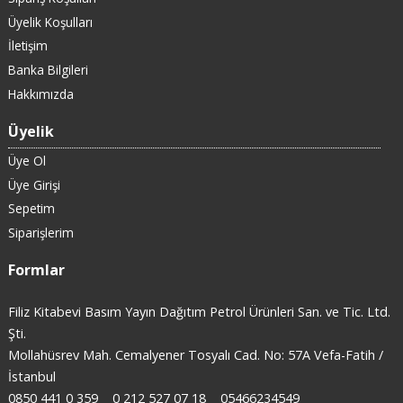
Üyelik Koşulları
İletişim
Banka Bilgileri
Hakkımızda
Üyelik
Üye Ol
Üye Girişi
Sepetim
Siparişlerim
Formlar
Filiz Kitabevi Basım Yayın Dağıtım Petrol Ürünleri San. ve Tic. Ltd.
Şti.
Mollahüsrev Mah. Cemalyener Tosyalı Cad. No: 57A Vefa-Fatih /
İstanbul
0850 441 0 359
0 212 527 07 18
05466234549