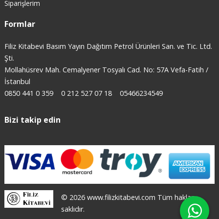
Siparişlerim
Formlar
Filiz Kitabevi Basım Yayın Dağıtım Petrol Ürünleri San. ve Tic. Ltd.
Şti.
Mollahüsrev Mah. Cemalyener Tosyalı Cad. No: 57A Vefa-Fatih /
İstanbul
0850 441 0 359
0 212 527 07 18
05466234549
Bizi takip edin
© 2026 www.filizkitabevi.com Tüm hakları
saklıdır.