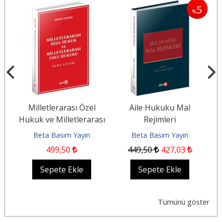
5
%
Milletlerarası Özel
Aile Hukuku Mal
n
Hukuk ve Milletlerarası
Rejimleri
Usul Hukuku Ders
Beta Basım Yayın
Beta Basım Yayın
Kitabı
499
,50
449
,50
427
,03
Sepete Ekle
Sepete Ekle
Tümünü göster