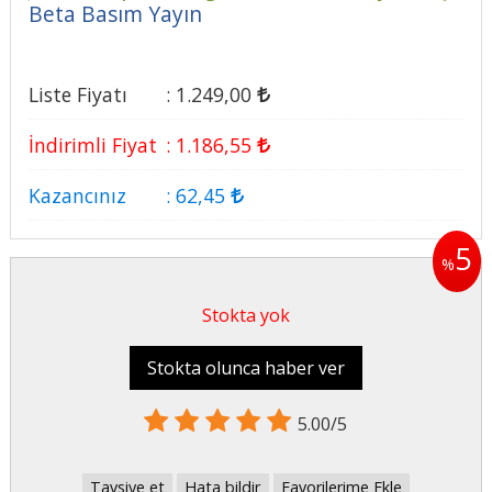
Beta Basım Yayın
Liste Fiyatı
:
1.249
,00
İndirimli Fiyat
:
1.186
,55
Kazancınız
:
62
,45
5
%
Stokta yok
Stokta olunca haber ver
5.00/5
Tavsiye et
Hata bildir
Favorilerime Ekle