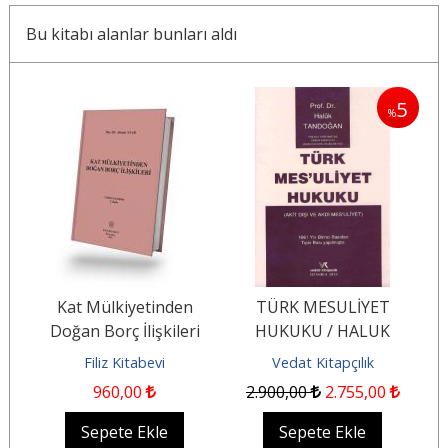
Bu kitabı alanlar bunları aldı
5
5
%
%
Kat Mülkiyetinden
TÜRK MESULİYET
Doğan Borç İlişkileri
HUKUKU / HALUK
TANDOĞAN
Filiz Kitabevi
Vedat Kitapçılık
960
,00
2.900
,00
2.755
,00
Sepete Ekle
Sepete Ekle