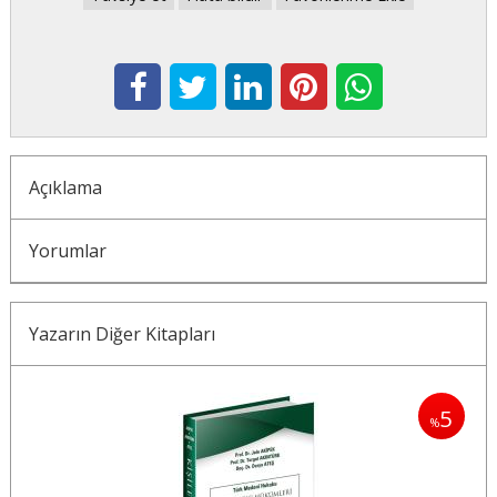
Açıklama
Yorumlar
Yazarın Diğer Kitapları
5
5
%
%