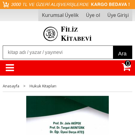
Kurumsal Üyelik
Üye ol
Üye Girişi
Ara
0
Anasayfa
>
Hukuk Kitapları