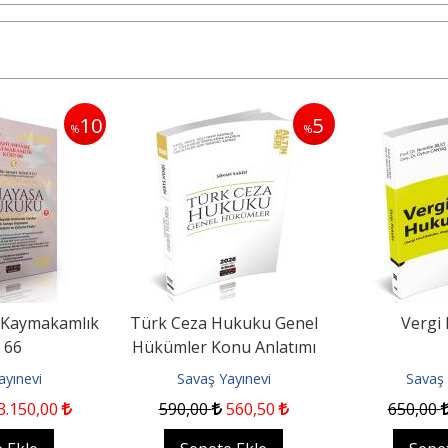
10
5
%
%
aymakamlık
Türk Ceza Hukuku Genel
Vergi
 66
Hükümler Konu Anlatımı
ayınevi
Savaş Yayınevi
Savaş 
3.150
,00
590
,00
560
,50
650
,00