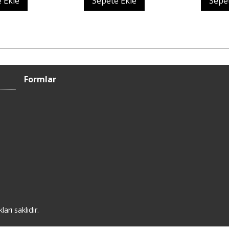
 Ekle
Sepete Ekle
Sepe
Formlar
rı saklıdır.