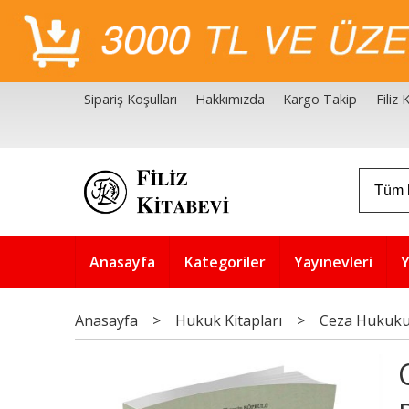
Sipariş Koşulları
Hakkımızda
Kargo Takip
Filiz
Filiz Kitabevi Kaynakçalar
Akademik Çözüm Serisi
Anasayfa
Kategoriler
Yayınevleri
Y
Anasayfa
>
Hukuk Kitapları
>
Ceza Hukuk