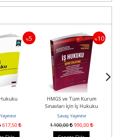
5
10
%
%
 Hukuku
HMGS ve Tüm Kurum
HMGS v
Sınavları İçin İş Hukuku
Sınavları İç
Konu Anlatımı
B
Yayınevi
Savaş Yayınevi
Sava
617
,50
1.100
,00
990
,00
1.400
,00