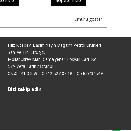
te Ekle
Sepete Ekle
Sep
Tümünü göster
Filiz Kitabevi Basım Yayın Dağıtım Petrol Ürünleri
San. ve Tic. Ltd. Şti.
Mollahüsrev Mah. Cemalyener Tosyalı Cad. No:
57A Vefa-Fatih / İstanbul
0850 441 0 359
0 212 527 07 18
05466234549
Bizi takip edin