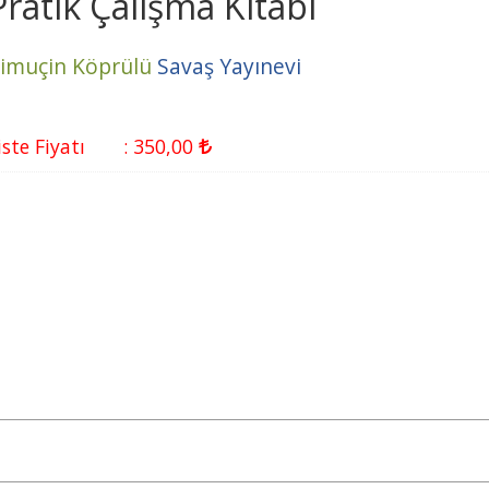
Pratik Çalışma Kitabı
imuçin Köprülü
Savaş Yayınevi
iste Fiyatı
:
350
,00