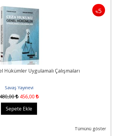
5
%
l Hükümler Uygulamalı Çalışmaları
Cez
Savaş Yayınevi
480
,00
456
,00
Sepete Ekle
Tümünü göster