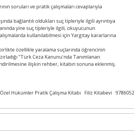
ın soruları ve pratik çalışmaları cevaplarıyla
nda bağlantılı oldukları suç tipleriyle ilgili ayrıntıya
nında yine suç tipleriyle ilgili, okuyucunun
çalışmalarda kullanılabilmesi için Yargıtay kararlarına
birlikte özellikle yaralama suçlarında öğrencinin
azırladığı "Türk Ceza Kanunu'nda Tanımlanan
ndirilmesine ilişkin rehber, kitabın sonuna eklenmiş.
zel Hükümler Pratik Çalışma Kitabı
Filiz Kitabevi
978605