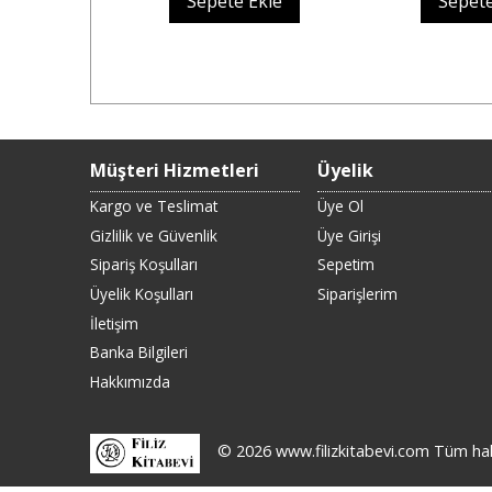
 yok
Sepete Ekle
Sepete
Müşteri Hizmetleri
Üyelik
Kargo ve Teslimat
Üye Ol
Gizlilik ve Güvenlik
Üye Girişi
Sipariş Koşulları
Sepetim
Üyelik Koşulları
Siparişlerim
İletişim
Banka Bilgileri
Hakkımızda
© 2026 www.filizkitabevi.com Tüm hakla