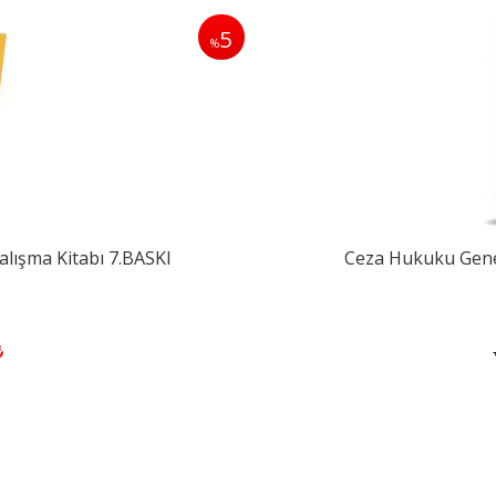
5
%
lışma Kitabı 7.BASKI
Ceza Hukuku Gene