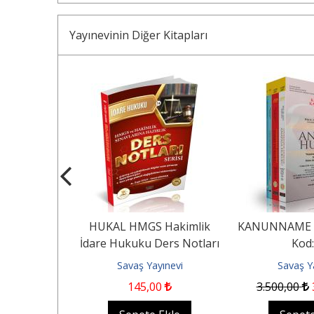
Yayınevinin Diğer Kitapları
5
%
sleklerine
HUKAL HMGS Hakimlik
KANUNNAME K
oru Bankası
İdare Hukuku Ders Notları
Kod:
ınevi
Savaş Yayınevi
Savaş Y
.275
,00
145
,00
3.500
,00