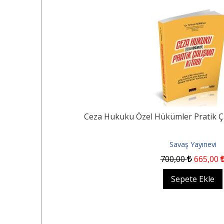
5
%
rı
Ceza Hukuku Özel Hükümler Pratik Ça
Savaş Yayınevi
700
,00
665
,00
Sepete Ekle