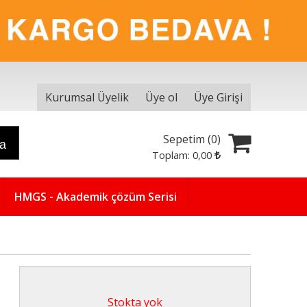
Kurumsal Üyelik
Üye ol
Üye Girişi
Sepetim (
0
)
ra
Toplam:
0
,00
HMGS - Akademik çözüm Serisi
Stokta yok