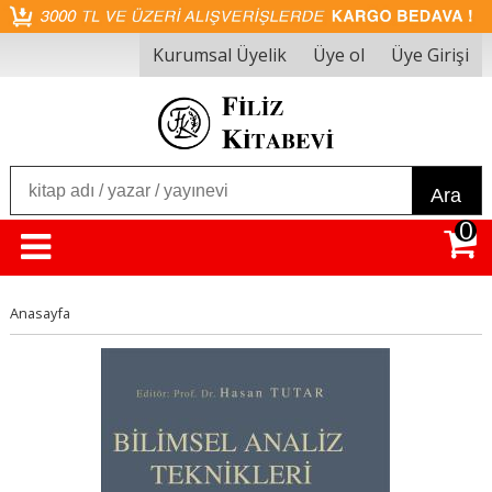
Kurumsal Üyelik
Üye ol
Üye Girişi
Ara
0
Anasayfa