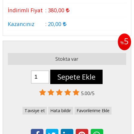
İndirimli Fiyat
:
380
,00
Kazancınız
:
20
,00
5
%
Stokta var
Sepete Ekle
5.00/5
Tavsiye et
Hata bildir
Favorilerime Ekle