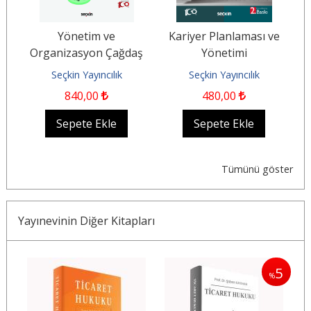
Yönetim ve
Kariyer Planlaması ve
Organizasyon Çağdaş
Yönetimi
Sistemler – Yaklaşımlar
Seçkin Yayıncılık
Seçkin Yayıncılık
– Kuramlar
840
,00
480
,00
Sepete Ekle
Sepete Ekle
Tümünü göster
Yayınevinin Diğer Kitapları
5
5
%
%