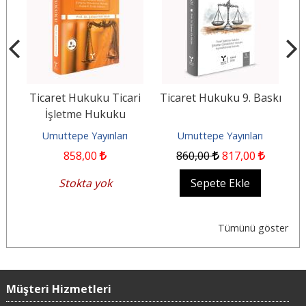
i
Ticaret Hukuku Ticari
Ticaret Hukuku 9. Baskı
İ
İşletme Hukuku
Şirketler Hukuku
Umuttepe Yayınları
Umuttepe Yayınları
Kıymetli Evrak Hukuku
858
,00
860
,00
817
,00
Stokta yok
Sepete Ekle
Tümünü göster
Müşteri Hizmetleri