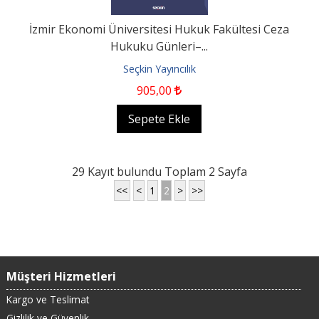
İzmir Ekonomi Üniversitesi Hukuk Fakültesi Ceza
Hukuku Günleri–...
Seçkin Yayıncılık
905
,00
Sepete Ekle
29 Kayıt bulundu Toplam 2 Sayfa
<<
<
1
2
>
>>
Müşteri Hizmetleri
Kargo ve Teslimat
Gizlilik ve Güvenlik