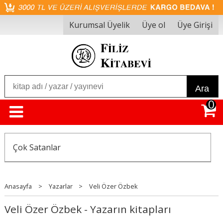
Kurumsal Üyelik
Üye ol
Üye Girişi
Ara
0
Çok Satanlar
Anasayfa
>
Yazarlar
>
Veli Özer Özbek
Veli Özer Özbek - Yazarın kitapları