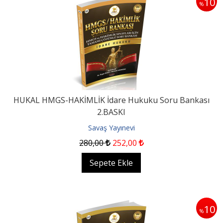
10
%
HUKAL HMGS-HAKİMLİK İdare Hukuku Soru Bankası
2.BASKI
Savaş Yayınevi
280
,00
252
,00
Sepete Ekle
10
%