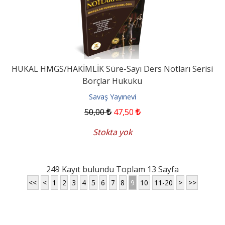
HUKAL HMGS/HAKİMLİK Süre-Sayı Ders Notları Serisi
Borçlar Hukuku
Savaş Yayınevi
50
,00
47
,50
Stokta yok
249 Kayıt bulundu Toplam 13 Sayfa
<<
<
1
2
3
4
5
6
7
8
9
10
11-20
>
>>