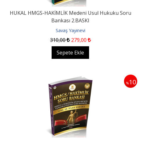
HUKAL HMGS-HAKİMLİK Medeni Usul Hukuku Soru
Bankası 2.BASKI
Savaş Yayınevi
310
,00
279
,00
Sepete Ekle
10
%