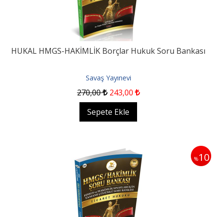
HUKAL HMGS-HAKİMLİK Borçlar Hukuk Soru Bankası
Savaş Yayınevi
270
,00
243
,00
Sepete Ekle
10
%