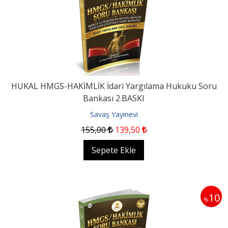
HUKAL HMGS-HAKİMLİK İdari Yargılama Hukuku Soru
Bankası 2.BASKI
Savaş Yayınevi
155
,00
139
,50
Sepete Ekle
10
%