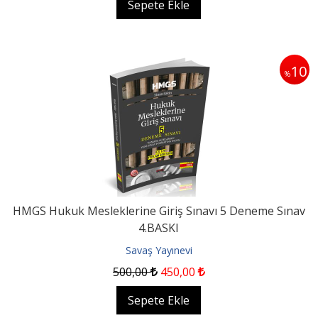
Sepete Ekle
10
%
HMGS Hukuk Mesleklerine Giriş Sınavı 5 Deneme Sınav
4.BASKI
Savaş Yayınevi
500
,00
450
,00
Sepete Ekle