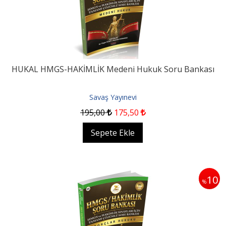
HUKAL HMGS-HAKİMLİK Medeni Hukuk Soru Bankası
Savaş Yayınevi
195
,00
175
,50
Sepete Ekle
10
%