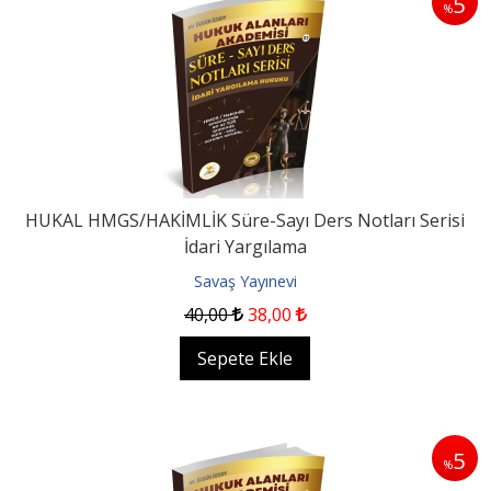
5
%
HUKAL HMGS/HAKİMLİK Süre-Sayı Ders Notları Serisi
İdari Yargılama
Savaş Yayınevi
40
,00
38
,00
Sepete Ekle
5
%