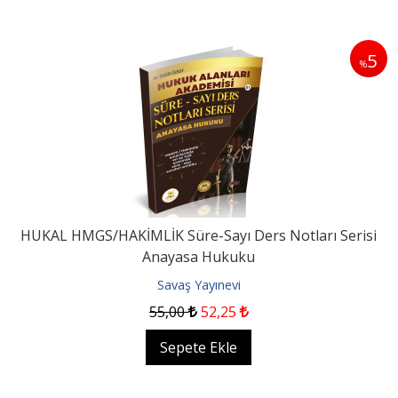
5
%
HUKAL HMGS/HAKİMLİK Süre-Sayı Ders Notları Serisi
Anayasa Hukuku
Savaş Yayınevi
55
,00
52
,25
Sepete Ekle