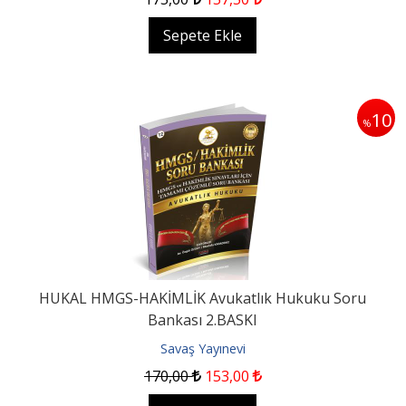
Sepete Ekle
10
%
HUKAL HMGS-HAKİMLİK Avukatlık Hukuku Soru
Bankası 2.BASKI
Savaş Yayınevi
170
,00
153
,00