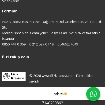
Siparişlerim
Formlar
Filiz Kitabevi Basım Yayın Dağıtım Petrol Ürünleri San. ve Tic. Ltd.
Şti.
Mollahüsrev Mah. Cemalyener Tosyalı Cad. No: 57A Vefa-Fatih /
İstanbul
0850 441 0 359
0 212 527 07 18
05466234549
Bizi takip edin
© 2026 www.filizkitabevi.com Tüm hakları
saklıdır.
E-ticaret
7140200862