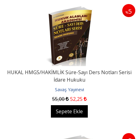
5
%
HUKAL HMGS/HAKİMLİK Süre-Sayı Ders Notları Serisi
İdare Hukuku
Savaş Yayınevi
55
,00
52
,25
Sepete Ekle