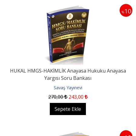
10
%
HUKAL HMGS-HAKİMLİK Anayasa Hukuku Anayasa
Yargısı Soru Bankası
Savaş Yayınevi
270
,00
243
,00
Sepete Ekle