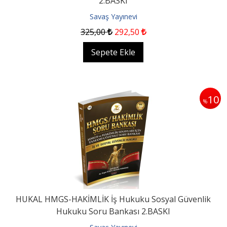
2.BASKI
Savaş Yayınevi
325
,00
292
,50
Sepete Ekle
10
%
HUKAL HMGS-HAKİMLİK İş Hukuku Sosyal Güvenlik
Hukuku Soru Bankası 2.BASKI