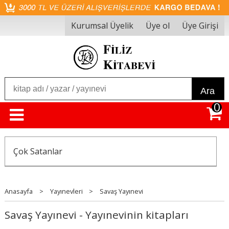
Kurumsal Üyelik
Üye ol
Üye Girişi
Ara
0
Çok Satanlar
Anasayfa
>
Yayınevleri
>
Savaş Yayınevi
Savaş Yayınevi - Yayınevinin kitapları