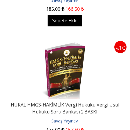
Savaş Yayınevi
185
,00
166
,50
Sepete Ekle
10
%
HUKAL HMGS-HAKİMLİK Vergi Hukuku Vergi Usul
Hukuku Soru Bankası 2.BASKI
Savaş Yayınevi
175
,00
157
,50