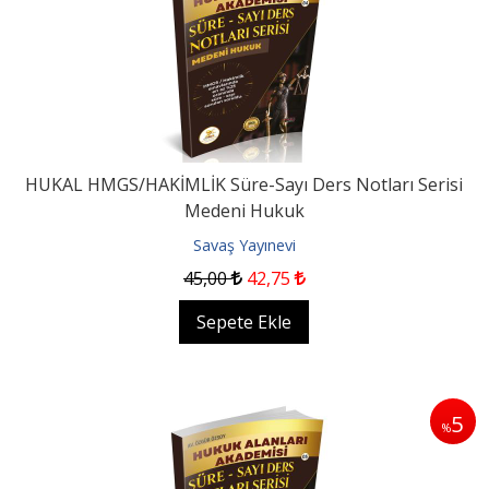
HUKAL HMGS/HAKİMLİK Süre-Sayı Ders Notları Serisi
Medeni Hukuk
Savaş Yayınevi
45
,00
42
,75
Sepete Ekle
5
%