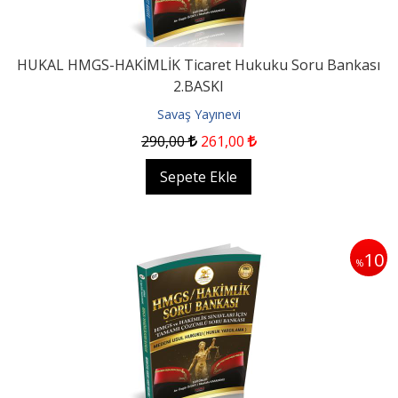
HUKAL HMGS-HAKİMLİK Ticaret Hukuku Soru Bankası
2.BASKI
Savaş Yayınevi
290
,00
261
,00
Sepete Ekle
10
%