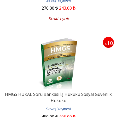
Savaş Yayınevi
270
,00
243
,00
Stokta yok
10
%
HMGS HUKAL Soru Bankası İş Hukuku Sosyal Güvenlik
Hukuku
Savaş Yayınevi
450
,00
405
,00