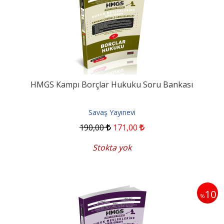
HMGS Kampı Borçlar Hukuku Soru Bankası
Savaş Yayınevi
190
,00
171
,00
Stokta yok
10
%