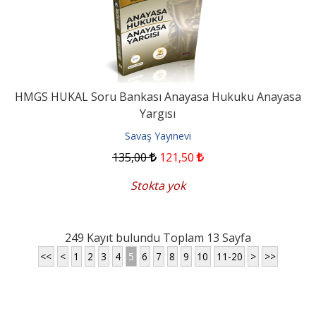
HMGS HUKAL Soru Bankası Anayasa Hukuku Anayasa
Yargısı
Savaş Yayınevi
135
,00
121
,50
Stokta yok
249 Kayıt bulundu Toplam 13 Sayfa
<<
<
1
2
3
4
5
6
7
8
9
10
11-20
>
>>