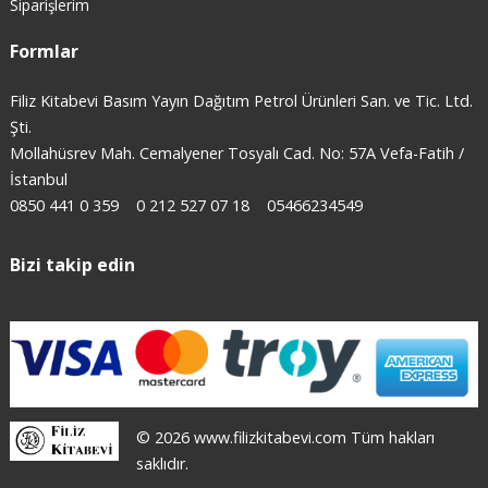
Siparişlerim
Formlar
Filiz Kitabevi Basım Yayın Dağıtım Petrol Ürünleri San. ve Tic. Ltd.
Şti.
Mollahüsrev Mah. Cemalyener Tosyalı Cad. No: 57A Vefa-Fatih /
İstanbul
0850 441 0 359
0 212 527 07 18
05466234549
Bizi takip edin
© 2026 www.filizkitabevi.com Tüm hakları
saklıdır.