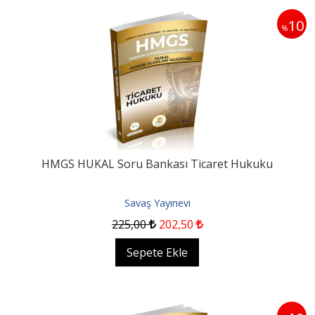
10
%
HMGS HUKAL Soru Bankası Ticaret Hukuku
Savaş Yayınevi
225
,00
202
,50
Sepete Ekle