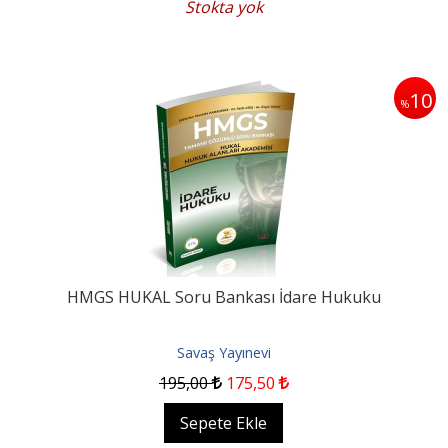
Stokta yok
10
%
HMGS HUKAL Soru Bankası İdare Hukuku
Savaş Yayınevi
195
,00
175
,50
Sepete Ekle