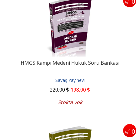
10
%
HMGS Kampı Medeni Hukuk Soru Bankası
Savaş Yayınevi
220
,00
198
,00
Stokta yok
10
%