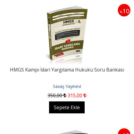
10
%
HMGS Kampı İdari Yargılama Hukuku Soru Bankası
Savaş Yayınevi
350
,00
315
,00
Sepete Ekle