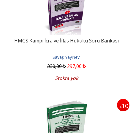
HMGS Kampı İcra ve İflas Hukuku Soru Bankası
Savaş Yayınevi
330
,00
297
,00
Stokta yok
10
%