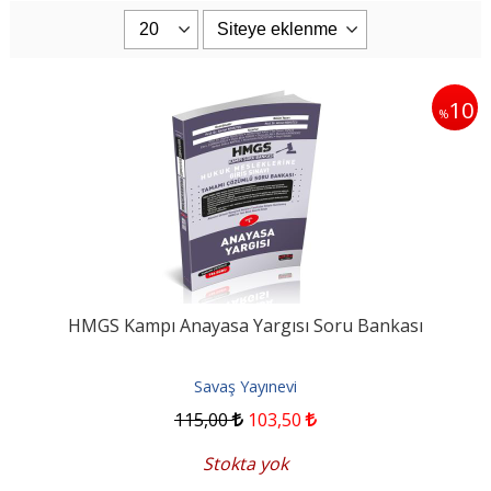
10
%
HMGS Kampı Anayasa Yargısı Soru Bankası
Savaş Yayınevi
115
,00
103
,50
Stokta yok