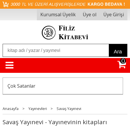
Kurumsal Üyelik
Üye ol
Üye Girişi
Ara
0
Çok Satanlar
Anasayfa
>
Yayınevleri
>
Savaş Yayınevi
Savaş Yayınevi - Yayınevinin kitapları