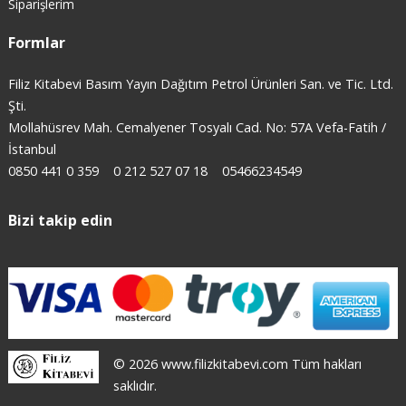
Siparişlerim
Formlar
Filiz Kitabevi Basım Yayın Dağıtım Petrol Ürünleri San. ve Tic. Ltd.
Şti.
Mollahüsrev Mah. Cemalyener Tosyalı Cad. No: 57A Vefa-Fatih /
İstanbul
0850 441 0 359
0 212 527 07 18
05466234549
Bizi takip edin
© 2026 www.filizkitabevi.com Tüm hakları
saklıdır.