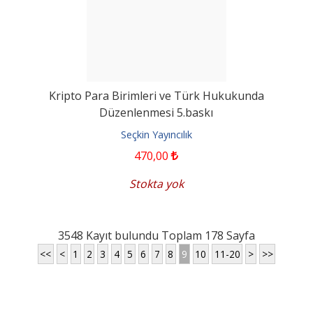
Kripto Para Birimleri ve Türk Hukukunda
Düzenlenmesi 5.baskı
Seçkin Yayıncılık
470
,00
Stokta yok
3548 Kayıt bulundu Toplam 178 Sayfa
<<
<
1
2
3
4
5
6
7
8
9
10
11-20
>
>>