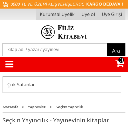
Kurumsal Üyelik
Üye ol
Üye Girişi
Ara
0
Çok Satanlar
Anasayfa
>
Yayınevleri
>
Seçkin Yayıncılık
Seçkin Yayıncılık - Yayınevinin kitapları