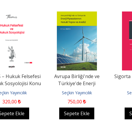
– Hukuk Felsefesi
Avrupa Birliği'nde ve
Sigorta
k Sosyolojisi Konu
Türkiye'de Enerji
Kitabı
Piyasalarının Hukuki Yapısı
eçkin Yayıncılık
Seçkin Yayıncılık
Se
ve...
320
,00
750
,00
Sepete Ekle
Sepete Ekle
S