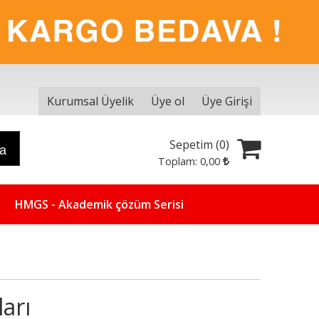
Kurumsal Üyelik
Üye ol
Üye Girişi
Sepetim (
0
)
ra
Toplam:
0
,00
HMGS - Akademik çözüm Serisi
ları
5
5
%
%