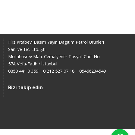
Filiz Kitabevi Basım Yayın Dağıtım Petrol Ürünleri
San. ve Tic. Ltd. Şti.
Mollahüsrev Mah. Cemalyener Tosyalı Cad. No:
57A Vefa-Fatih / İstanbul
0850 441 0 359
0 212 527 07 18
05466234549
Bizi takip edin