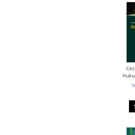
Cez
Hukuk
S