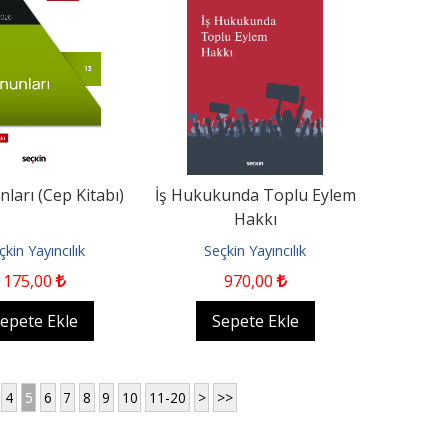
nları (Cep Kitabı)
İş Hukukunda Toplu Eylem
Hakkı
çkin Yayıncılık
Seçkin Yayıncılık
175
,00
970
,00
epete Ekle
Sepete Ekle
4
5
6
7
8
9
10
11-20
>
>>