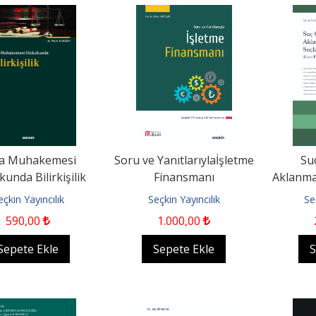
a Muhakemesi
Soru ve Yanıtlarıylaİşletme
Suç
unda Bilirkişilik
Finansmanı
Aklanmas
ve Ya
eçkin Yayıncılık
Seçkin Yayıncılık
Se
590
,00
1.000
,00
Sepete Ekle
Sepete Ekle
S