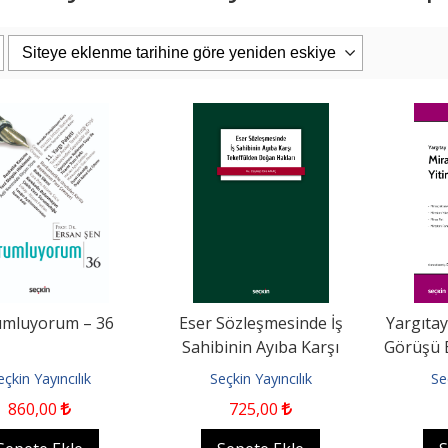
ukuk Tarihi
İrtifak Sözleşmeleri
HMGS
Gir
Basım Yayın
On İki Levha Yayıncılık
0
664
,53
1.350
,00
4
pete Ekle
Sepete Ekle
umluyorum – 36
Eser Sözleşmesinde İş
Yargıtay
Sahibinin Ayıba Karşı
Görüşü E
Tekeffülden Doğan Hakları
eçkin Yayıncılık
Seçkin Yayıncılık
Se
860
,00
725
,00