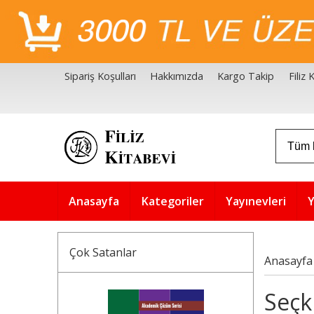
Sipariş Koşulları
Hakkımızda
Kargo Takip
Filiz
Filiz Kitabevi Kaynakçalar
Akademik Çözüm Serisi
Anasayfa
Kategoriler
Yayınevleri
Y
Çok Satanlar
Anasayfa
Seçki
5
%