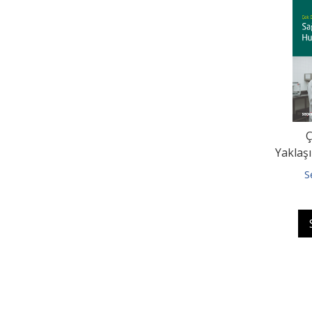
Ç
Yaklaşı
S