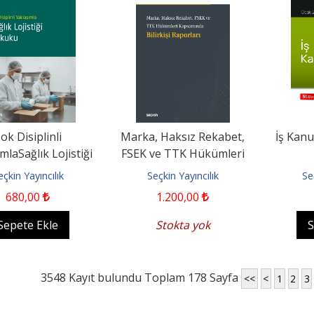
ok Disiplinli
Marka, Haksız Rekabet,
İş Kanu
mlaSağlık Lojistiği
FSEK ve TTK Hükümleri
Hukuku
KapsamındaBilirkişi
eçkin Yayıncılık
Seçkin Yayıncılık
Se
Raporları
680
,00
1.200
,00
Sepete Ekle
Stokta yok
S
3548 Kayıt bulundu Toplam 178 Sayfa
<<
<
1
2
3