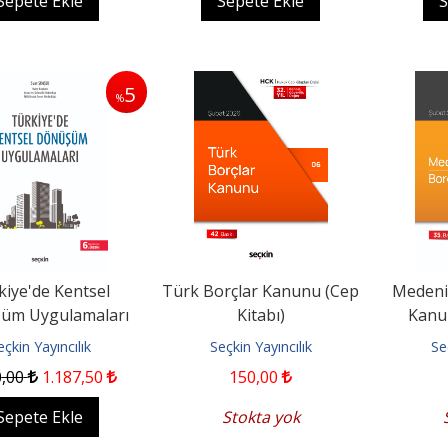
Sepete Ekle
Sepete Ekle
S
5
%
kiye'de Kentsel
Türk Borçlar Kanunu (Cep
Medeni
üm Uygulamaları
Kitabı)
Kanun
eçkin Yayıncılık
Seçkin Yayıncılık
Se
0
,00
1.187
,50
150
,00
Sepete Ekle
Stokta yok