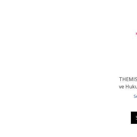
THEMIS 
ve Huku
S