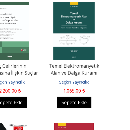
 Gelirlerinin
Temel Elektromanyetik
ına İlişkin Suçlar
Alan ve Dalga Kuramı
ptırımlar (Kara
Tanım – Kavram –
çkin Yayıncılık
Seçkin Yayıncılık
Paranın...
Yorumlama –...
2.200
,00
1.065
,00
epete Ekle
Sepete Ekle