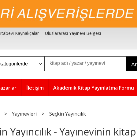
 Kitabevi Kaynakçalar
Uluslararası Yayınevi Belgesi
A
azarlar
İletişim
Akademik Kitap Yayınlatma Formu
>
Yayınevleri
>
Seçkin Yayıncılık
n Yayıncılık - Yayınevinin kitap
Yeni
5
%