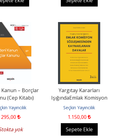
epete Ekle
Sepete Ekle
 Kanun – Borçlar
Yargıtay Kararları
u (Cep Kitabı)
IşığındaEmlak Komisyon
Sözleşmesinden
çkin Yayıncılık
Seçkin Yayıncılık
Kaynaklanan...
295
,00
1.150
,00
Stokta yok
Sepete Ekle