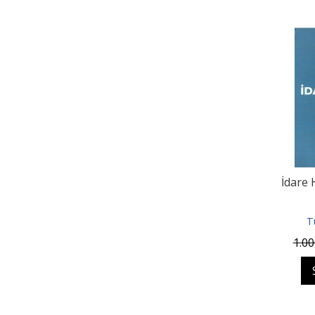
İdare
T
1.00