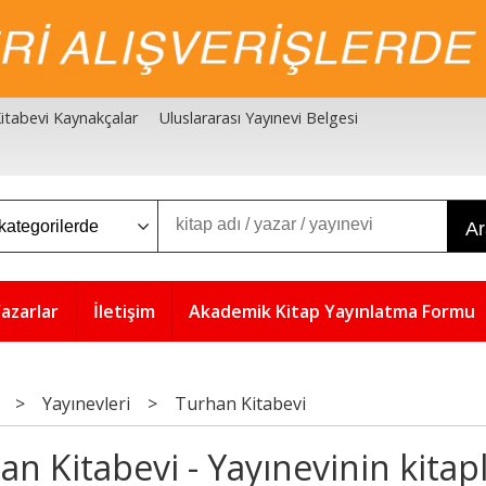
 Kitabevi Kaynakçalar
Uluslararası Yayınevi Belgesi
A
azarlar
İletişim
Akademik Kitap Yayınlatma Formu
>
Yayınevleri
>
Turhan Kitabevi
an Kitabevi - Yayınevinin kitapl
5
5
%
%