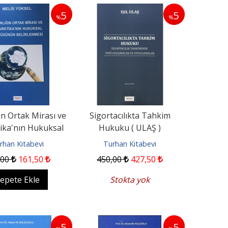
5
5
%
%
ın Ortak Mirası ve
Sigortacılıkta Tahkim
ika'nın Hukuksal
Hukuku ( ULAŞ )
nün Belirlenmesi
rhan Kitabevi
Turhan Kitabevi
,00
161
,50
450
,00
427
,50
epete Ekle
Stokta yok
5
5