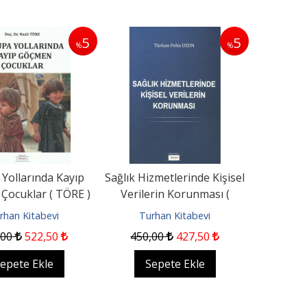
5
5
%
%
Yollarında Kayıp
Sağlık Hizmetlerinde Kişisel
Çocuklar ( TÖRE )
Verilerin Korunması (
UZUN )
rhan Kitabevi
Turhan Kitabevi
,00
522
,50
450
,00
427
,50
epete Ekle
Sepete Ekle