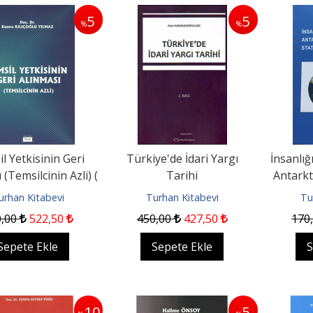
5
5
%
%
l Yetkisinin Geri
Türkiye'de İdari Yargı
İnsanlığ
 (Temsilcinin Azli) (
Tarihi
Antarkt
YILMAZ )
Statüsü
urhan Kitabevi
Turhan Kitabevi
Tu
0
,00
522
,50
450
,00
427
,50
170
Sepete Ekle
Sepete Ekle
S
10
5