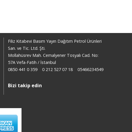
Filiz Kitabevi Basım Yayın Dağıtım Petrol Ürünleri
San. ve Tic. Ltd. Şti.
Mollahüsrev Mah. Cemalyener Tosyalı Cad. No:
57A Vefa-Fatih / İstanbul
0850 441 0 359
0 212 527 07 18
05466234549
Bizi takip edin