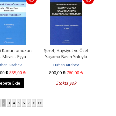
%
%
i Kanun'umuzun
Şeref, Haysiyet ve Özel
 - Miras - Eşya
Yaşama Basın Yoluyla
kuna Getirdiği
Saldırılardan Hukuksal...
rhan Kitabevi
Turhan Kitabevi
Yenilikler
,00
855
,00
800
,00
760
,00
epete Ekle
Stokta yok
2
3
4
5
6
7
>
>>