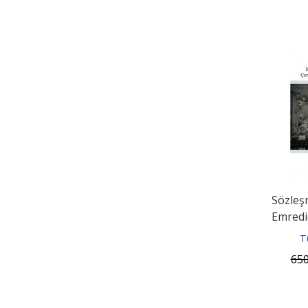
Sözleş
Emredi
Ç
T
65