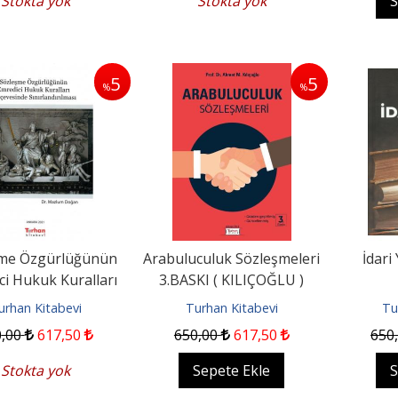
Stokta yok
Stokta yok
S
5
5
%
%
me Özgürlüğünün
Arabuluculuk Sözleşmeleri
İdari
ci Hukuk Kuralları
3.BASKI ( KILIÇOĞLU )
erçevesinde...
urhan Kitabevi
Turhan Kitabevi
Tu
0
,00
617
,50
650
,00
617
,50
650
Stokta yok
Sepete Ekle
S