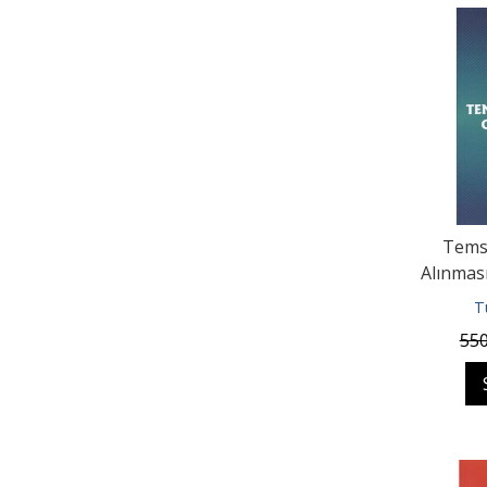
Temsi
Alınması
T
55