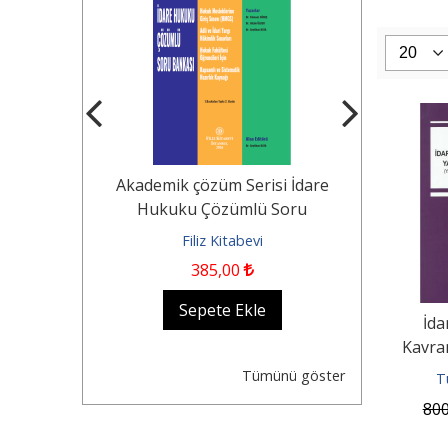
Tekerlekli
Akademik çözüm Serisi İdare
KOCAYUSUF
n Durumu -
Hukuku Çözümlü Soru
Borçlar Huk
Dair...
Bankası Hukuk...
evi
Filiz Kitabevi
Fil
385
,00
1.500
,0
kle
Sepete Ekle
Se
İda
Kavran
İdari
Tümünü göster
T
80