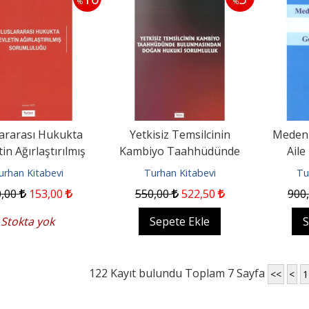
%
%
ararası Hukukta
Yetkisiz Temsilcinin
Meden
in Ağırlaştırılmış
Kambiyo Taahhüdünde
Aile
luluğu ( PİRİM )
Bulunmasından Doğan
Huku
urhan Kitabevi
Turhan Kitabevi
Tu
Hukuki...
0
,00
153
,00
550
,00
522
,50
900
Stokta yok
Sepete Ekle
S
122 Kayıt bulundu Toplam 7 Sayfa
<<
<
1