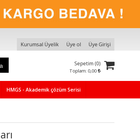
Kurumsal Üyelik
Üye ol
Üye Girişi
Sepetim (
0
)
ra
Toplam:
0
,00
HMGS - Akademik çözüm Serisi
arı
Yeni
5
%