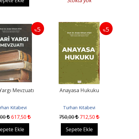
epete Ekle
Stokta yok
5
5
%
%
 Yargı Mevzuatı
Anayasa Hukuku
rhan Kitabevi
Turhan Kitabevi
,00
617
,50
750
,00
712
,50
epete Ekle
Sepete Ekle