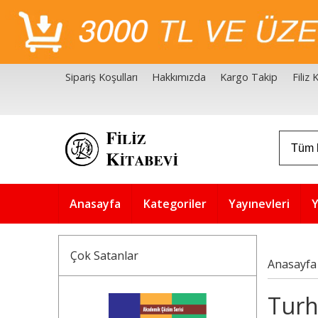
Sipariş Koşulları
Hakkımızda
Kargo Takip
Filiz
Filiz Kitabevi Kaynakçalar
Akademik Çözüm Serisi
Anasayfa
Kategoriler
Yayınevleri
Y
Çok Satanlar
Anasayfa
Turh