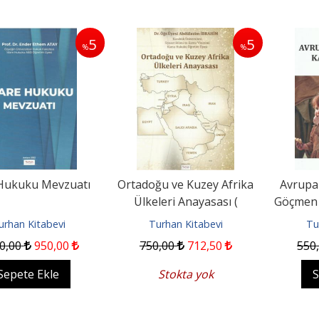
5
5
%
%
 Hukuku Mevzuatı
Ortadoğu ve Kuzey Afrika
Avrupa 
Ülkeleri Anayasası (
Göçmen 
İBRAHİM )
urhan Kitabevi
Turhan Kitabevi
Tu
0
,00
950
,00
750
,00
712
,50
550
Sepete Ekle
Stokta yok
S