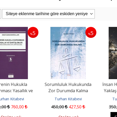
5
5
%
%
PAŞAOĞLU/HATEMİ/SEROZAN/ARPACI
Eşya Hukuku 26. Baskı
uku Genel Bölüm...
iz Kitabevi
Filiz Kitabevi
0
1.425
,00
2.400
,00
2.280
,00
pete Ekle
Sepete Ekle
renin Hukukla
Sorumluluk Hukukunda
İnsan H
ması: Yasallık ve
Zor Durumda Kalma
Yaklaş
 İşlemler; Yargı...
İkl
urhan Kitabevi
Turhan Kitabevi
Tu
0
,00
760
,00
450
,00
427
,50
350