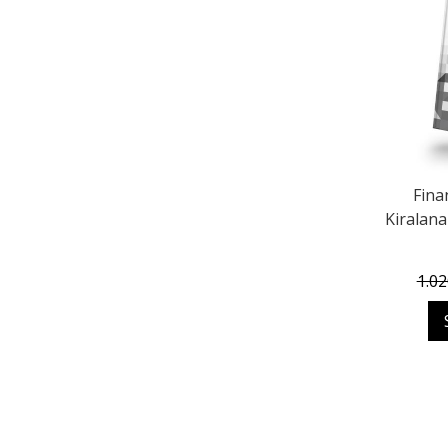
Fina
Kiralana
1.02