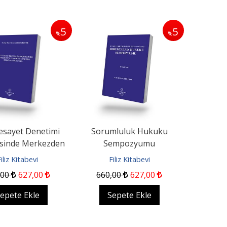
5
5
%
%
Vesayet Denetimi
Sorumluluk Hukuku
sinde Merkezden
Sempozyumu
rinden Yönetim:
iliz Kitabevi
Filiz Kitabevi
Teori...
,00
627
,00
660
,00
627
,00
epete Ekle
Sepete Ekle