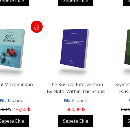
Sepete Ekle
Sepete Ekle
S
5
%
ül Makamından
The Kosovo Intervention
Kıymet
By Nato: Within The Scope
Esasl
Of Humanitarian...
Senetleri
Filiz Kitabevi
Filiz Kitabevi
F
0
,00
275
,50
360
,00
660
Sepete Ekle
Sepete Ekle
S