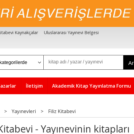
 Kitabevi Kaynakçalar
Uluslararası Yayınevi Belgesi
A
azarlar
İletişim
Akademik Kitap Yayınlatma Formu
>
Yayınevleri
>
Filiz Kitabevi
 Kitabevi - Yayınevinin kitapları
5
%