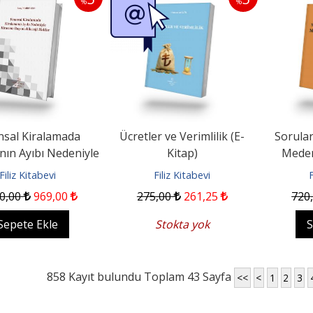
%
%
nsal Kiralamada
Ücretler ve Verimlilik (E-
Sorular
nın Ayıbı Nedeniyle
Kitap)
Meden
Kiracının...
Filiz Kitabevi
Filiz Kitabevi
F
0
,00
969
,00
275
,00
261
,25
720
Sepete Ekle
Stokta yok
S
858 Kayıt bulundu Toplam 43 Sayfa
<<
<
1
2
3