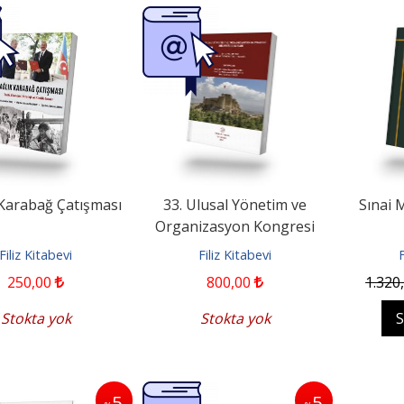
 Karabağ Çatışması
33. Ulusal Yönetim ve
Sınai 
Organizasyon Kongresi
Bildiriler Kitabı
Filiz Kitabevi
Filiz Kitabevi
F
250
,00
800
,00
1.320
Stokta yok
Stokta yok
S
5
5