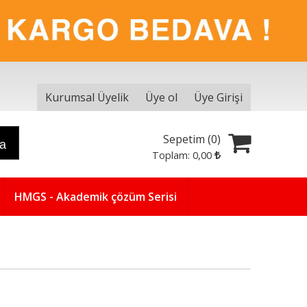
Kurumsal Üyelik
Üye ol
Üye Girişi
Sepetim (
0
)
ra
Toplam:
0
,00
HMGS - Akademik çözüm Serisi
Yeni
5
%