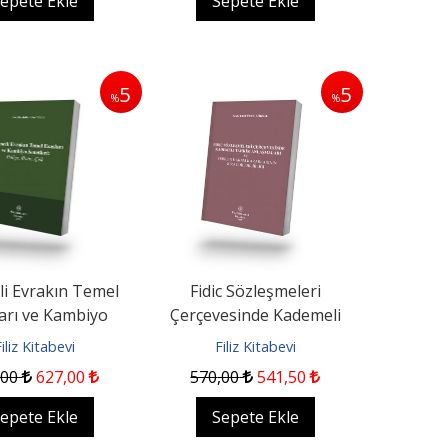
epete Ekle
Sepete Ekle
5
5
%
%
li Evrakın Temel
Fidic Sözleşmeleri
arı ve Kambiyo
Çerçevesinde Kademeli
: Poliçe, Bono, Çek
Tahkim Anlaşmaları ve
iliz Kitabevi
Filiz Kitabevi
Verilen...
,00
627
,00
570
,00
541
,50
epete Ekle
Sepete Ekle