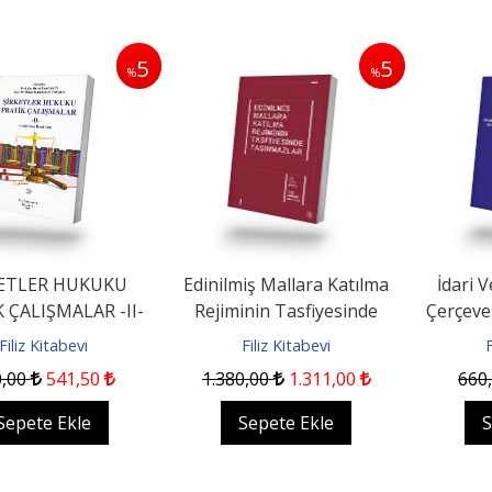
5
5
%
%
KETLER HUKUKU
Edinilmiş Mallara Katılma
İdari 
 ÇALIŞMALAR -II-
Rejiminin Tasfiyesinde
Çerçeve
tilmiş İkinci Baskı
Taşınmazlar
ve Ye
Filiz Kitabevi
Filiz Kitabevi
F
0
,00
541
,50
1.380
,00
1.311
,00
660
Sepete Ekle
Sepete Ekle
S