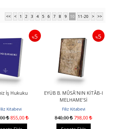
<<
<
1
2
3
4
5
6
7
8
9
10
11-20
>
>>
5
5
%
%
Türk Hukuk Tarihi
İrtifak Sözleşmeleri
Beta Basım Yayın
On İki Levha Yayıncılık
699
,50
664
,53
1.350
,00
Sepete Ekle
Sepete Ekle
iz İş Hukuku
EYÜB B. MÛSÂ'NIN KİTÂB-I
MELHAME'Sİ
iliz Kitabevi
Filiz Kitabevi
,00
855
,00
840
,00
798
,00