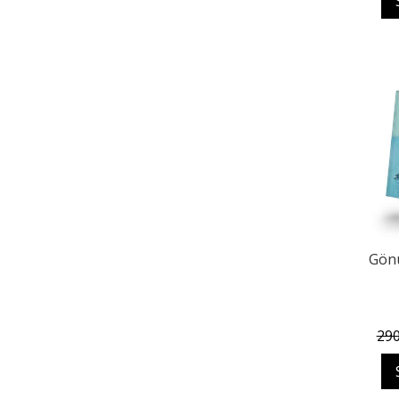
Gön
29