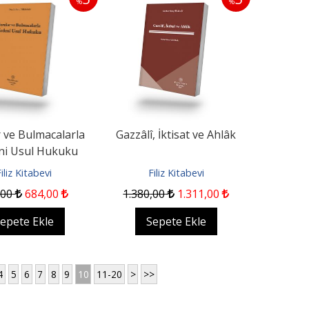
%
%
 ve Bulmacalarla
Gazzâlî, İktisat ve Ahlâk
i Usul Hukuku
iliz Kitabevi
Filiz Kitabevi
,00
684
,00
1.380
,00
1.311
,00
epete Ekle
Sepete Ekle
4
5
6
7
8
9
10
11-20
>
>>