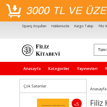
Sipariş Koşulları
Hakkımızda
Kargo Takip
Filiz
Filiz Kitabevi Kaynakçalar
Akademik Çözüm Serisi
Anasayfa
Kategoriler
Yayınevleri
Y
Çok Satanlar
Anasayfa
Filiz
5
%