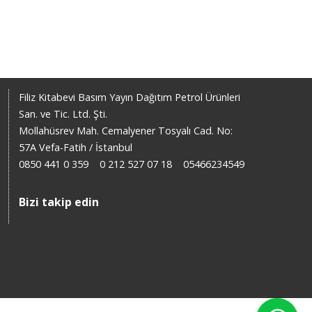
Filiz Kitabevi Basım Yayın Dağıtım Petrol Ürünleri
San. ve Tic. Ltd. Şti.
Mollahüsrev Mah. Cemalyener Tosyalı Cad. No:
57A Vefa-Fatih / İstanbul
0850 441 0 359
0 212 527 07 18
05466234549
Bizi takip edin