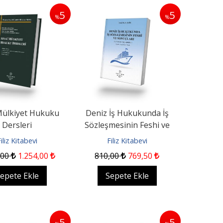
5
5
%
%
Mülkiyet Hukuku
Deniz İş Hukukunda İş
Dersleri
Sözleşmesinin Feshi ve
Sonuçları
iliz Kitabevi
Filiz Kitabevi
,00
1.254
,00
810
,00
769
,50
epete Ekle
Sepete Ekle
5
5