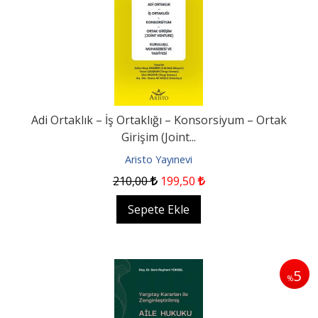
Adi Ortaklık – İş Ortaklığı – Konsorsiyum – Ortak
Girişim (Joint...
Aristo Yayınevi
210
,00
199
,50
Sepete Ekle
5
%