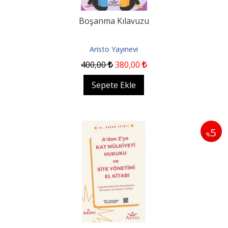
Boşanma Kılavuzu
Aristo Yayınevi
400
,00
380
,00
Sepete Ekle
5
%