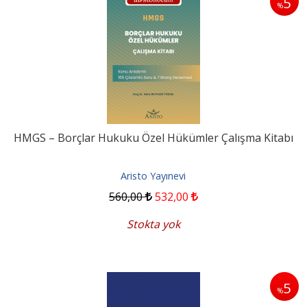
5
%
HMGS – Borçlar Hukuku Özel Hükümler Çalışma Kitabı
Aristo Yayınevi
560
,00
532
,00
Stokta yok
5
%