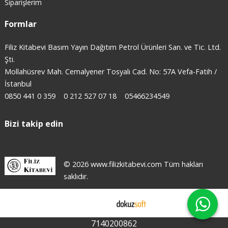
Siparişlerim
Formlar
Filiz Kitabevi Basım Yayın Dağıtım Petrol Ürünleri San. ve Tic. Ltd.
Şti.
Mollahüsrev Mah. Cemalyener Tosyalı Cad. No: 57A Vefa-Fatih /
İstanbul
0850 441 0 359
0 212 527 07 18
05466234549
Bizi takip edin
© 2026 www.filizkitabevi.com Tüm hakları
saklıdır.
E-ticaret
7140200862