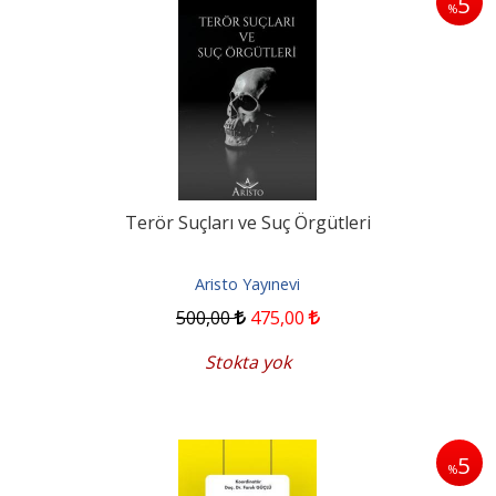
5
%
Terör Suçları ve Suç Örgütleri
Aristo Yayınevi
500
,00
475
,00
Stokta yok
5
%