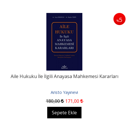
5
%
Aile Hukuku İle İlgili Anayasa Mahkemesi Kararları
Aristo Yayınevi
180
,00
171
,00
Sepete Ekle