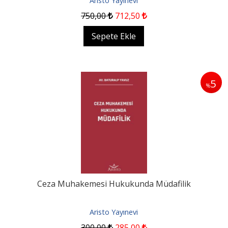
Aristo Yayınevi
750
,00
712
,50
Sepete Ekle
5
%
Ceza Muhakemesi Hukukunda Müdafilik
Aristo Yayınevi
300
,00
285
,00