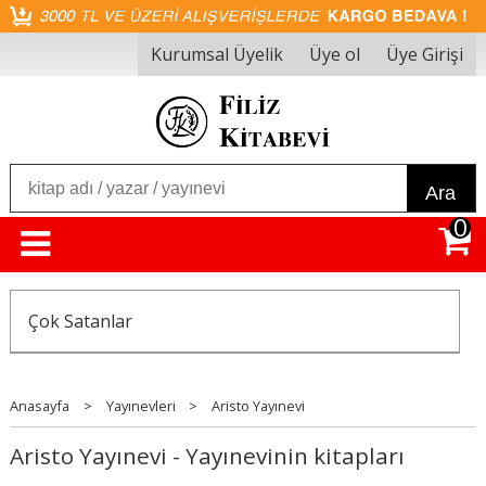
Kurumsal Üyelik
Üye ol
Üye Girişi
Ara
0
Çok Satanlar
Anasayfa
>
Yayınevleri
>
Aristo Yayınevi
Aristo Yayınevi - Yayınevinin kitapları