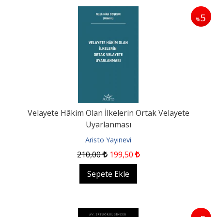
5
%
Velayete Hâkim Olan İlkelerin Ortak Velayete
Uyarlanması
Aristo Yayınevi
210
,00
199
,50
Sepete Ekle