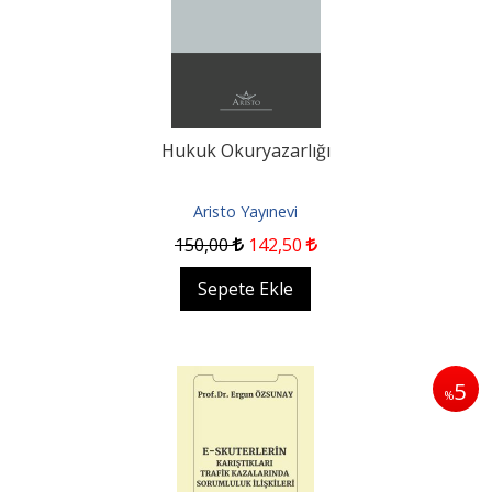
Hukuk Okuryazarlığı
Aristo Yayınevi
150
,00
142
,50
Sepete Ekle
5
%