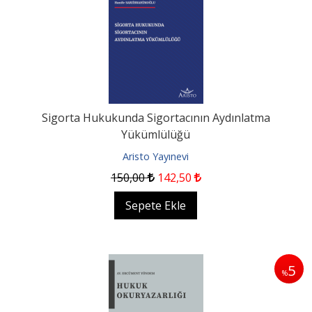
Sigorta Hukukunda Sigortacının Aydınlatma
Yükümlülüğü
Aristo Yayınevi
150
,00
142
,50
Sepete Ekle
5
%