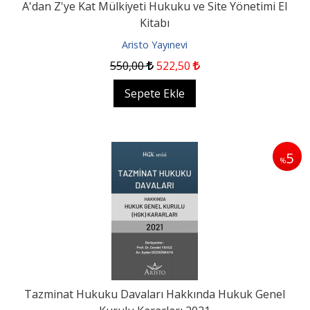
A'dan Z'ye Kat Mülkiyeti Hukuku ve Site Yönetimi El
Kitabı
Aristo Yayınevi
550
,00
522
,50
Sepete Ekle
5
%
Tazminat Hukuku Davaları Hakkında Hukuk Genel