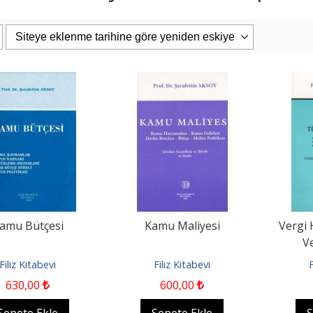
PAŞAOĞLU/HATEMİ/SEROZAN/ARPACI
Eşya Hukuku 26. Baskı
uku Genel Bölüm...
iz Kitabevi
Filiz Kitabevi
0
1.187
,50
2.400
,00
2.280
,00
pete Ekle
Sepete Ekle
amu Bütçesi
Kamu Maliyesi
Vergi
V
Filiz Kitabevi
Filiz Kitabevi
F
630
,00
600
,00