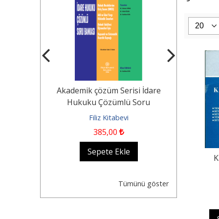
Tekerlekli
Akademik çözüm Serisi İdare
KOCAYUSUF
n Durumu -
Hukuku Çözümlü Soru
Borçlar Huk
Dair...
Bankası Hukuk...
evi
Filiz Kitabevi
Fil
385
,00
1.250
,0
kle
Sepete Ekle
Se
K
Tümünü göster