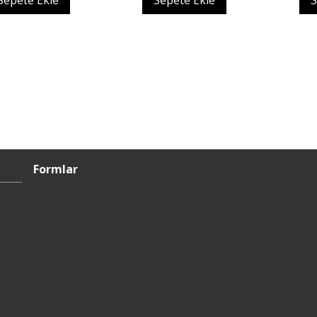
Sepete Ekle
Sepete Ekle
S
Formlar