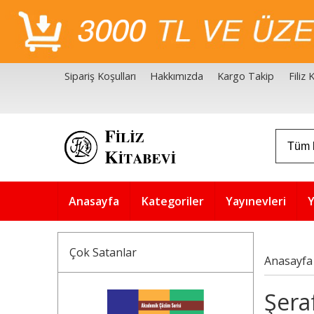
Sipariş Koşulları
Hakkımızda
Kargo Takip
Filiz
Filiz Kitabevi Kaynakçalar
Akademik Çözüm Serisi
Anasayfa
Kategoriler
Yayınevleri
Y
Çok Satanlar
Anasayfa
Şeraf