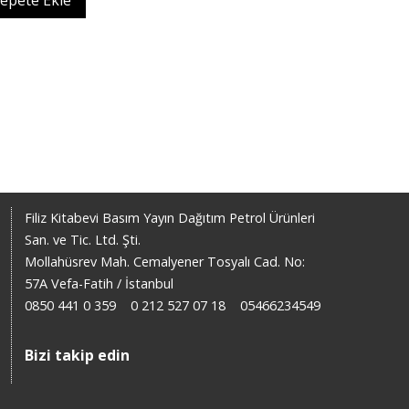
epete Ekle
Filiz Kitabevi Basım Yayın Dağıtım Petrol Ürünleri
San. ve Tic. Ltd. Şti.
Mollahüsrev Mah. Cemalyener Tosyalı Cad. No:
57A Vefa-Fatih / İstanbul
0850 441 0 359
0 212 527 07 18
05466234549
Bizi takip edin