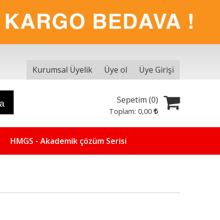
Kurumsal Üyelik
Üye ol
Üye Girişi
Sepetim (
0
)
ra
Toplam:
0
,00
HMGS - Akademik çözüm Serisi
Yeni
5
%