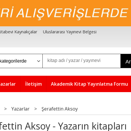
 Kitabevi Kaynakçalar
Uluslararası Yayınevi Belgesi
A
azarlar
İletişim
Akademik Kitap Yayınlatma Formu
>
Yazarlar
>
Şerafettin Aksoy
ettin Aksoy - Yazarın kitapları
5
5
%
%